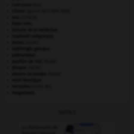
Cent-Jours
(les).
Crimée
(guerre de) [1854-1856].
eau.
.
[DOSSIER]
États-Unis
.
histoire de la médecine.
impératif catégorique.
morse
.
[FAUNE]
mythologie grecque.
paléozoïque.
papillon de nuit
.
[FAUNE]
phoque
.
[FAUNE]
pieuvre ou poulpe
.
[FAUNE]
relief karstique.
Versailles
(traité de).
Yougoslavie
.
OUTILS