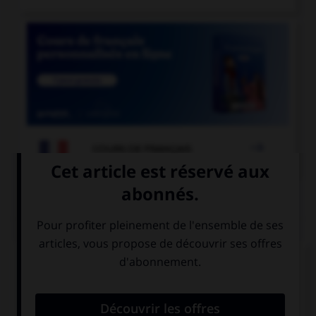

COURS DE FRANÇAIS
QUIZ
Quelle est la forme du verbe « moudre » à la
deuxième personne du pluriel de l'imparfait de
l'indicatif ?