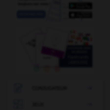

CONJUGATEUR


JEUX
