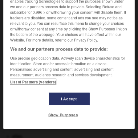
enables tracking technologies to support the purposes shown under
ne prononcent pas de vœux de religion.)
we and our partners process data to provide. Selecting Refuse and
subscribe for 0.99€ > or withdrawing your consent will disable them. If
trackers are disabled, some content and ads you see may not be as
relevant to you. You can resurface this menu to change your choices
or withdraw consent at any time by clicking the Show Purposes link on
VOUS CHERCHEZ PEUT-ÊTRE
the bottom of the webpage. Your choices will have effect within our
Website. For more details, refer to our Privacy Policy.
We and our partners process data to provide:
eudiste n.m.
Religieux-prêtre de la congrégation de Jésus-et-
Use precise geolocation data. Actively scan device characteristics for
Marie (C.J.M.), fondée à Caen...
identification. Store and/or access information on a device.
Personalised advertising and content, advertising and content
measurement, audience research and services development.
List of Partners (vendors)
e
-
eudiométrique
-
eudiste
-
eudorinidé
-
eufilica
I Accept

Show Purposes
À DÉCOUVRIR DANS L'ENCYCLOPÉDIE
atlas.