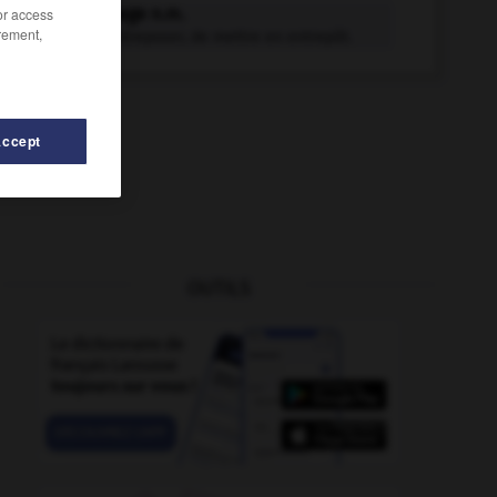
entreposage n.m.
/or access
rement,
Action d'entreposer, de mettre en entrepôt.
Accept
OUTILS
entrepôt
-
entreprenant
-
s_entremettre
-
entremis