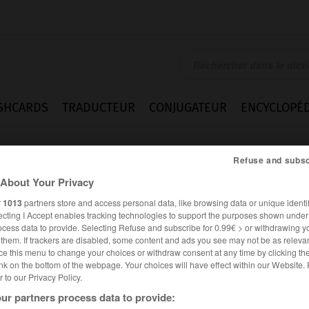
SHCARDS
TRADUCTEUR
CONJUGATEUR
ENCYCLOPÉD
Refuse and subsc
About Your Privacy
r
1013
partners store and access personal data, like browsing data or unique identif
ecting I Accept enables tracking technologies to support the purposes shown unde
ocess data to provide. Selecting Refuse and subscribe for 0.99€ > or withdrawing y
e them. If trackers are disabled, some content and ads you see may not be as relevan
ce this menu to change your choices or withdraw consent at any time by clicking t
nk on the bottom of the webpage. Your choices will have effect within our Website.
er to our Privacy Policy.
ur partners process data to provide: