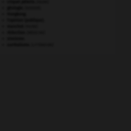
criquet pélerin
.
[FAUNE]
géologie.
.
[DOSSIER]
Hongkong
.
l'opinion (publique).
manchot
.
[FAUNE]
réduction
.
[MÉDECINE]
sionisme.
surréalisme.
[LITTÉRATURE]