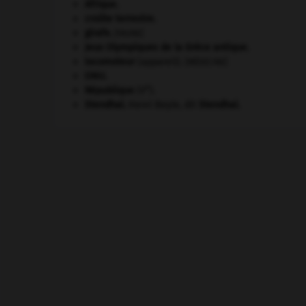
Afrique
.
croûte terrestre.
girafe
.
[FAUNE]
Jeux Olympiques de la Grèce antique
.
locomoteur
(appareil).
[MÉDECINE]
ONU
.
e
République
(V
).
Stendhal
.
Henri Beyle, dit
Stendhal
.