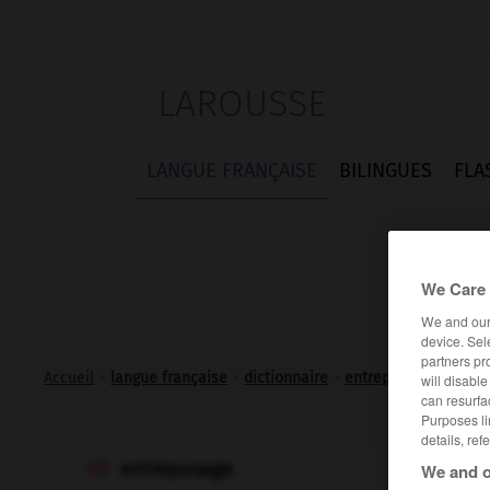
LAROUSSE
LANGUE FRANÇAISE
BILINGUES
FLA
We Care 
We and ou
device. Sel
partners pr
Accueil
>
langue française
>
dictionnaire
>
entreposage n.m.
will disabl
can resurfa
Purposes li
details, ref
entreposage
We and o
