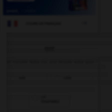

COURS DE FRANÇAIS
QUIZ
Si un homme reste coi, une femme reste quoi ?
coie
coite
coi
(invariable)