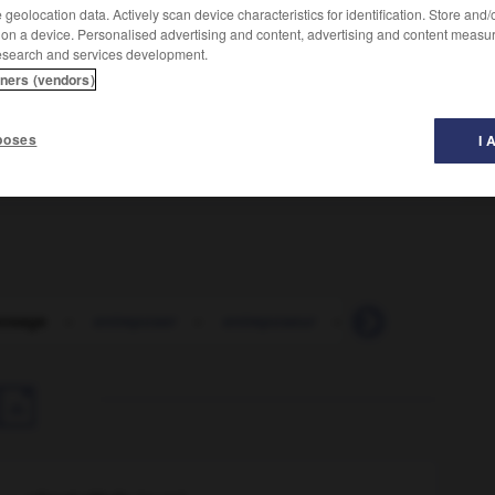
geolocation data. Actively scan device characteristics for identification. Store and
 on a device. Personalised advertising and content, advertising and content measu
esearch and services development.
tners (vendors)
poses
I 
posage
-
entreposer
-
entreposeur
-
entrepositaire
-
