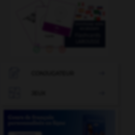

CONJUGATEUR


JEUX
