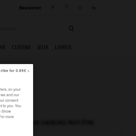
Newsletter




IE
CUISINE
JEUX
LIVRES
ribe for 0.99€ >
iers, on your
r we and our
our consent
t to you. You
he Show
 For more
VOUS CHERCHEZ PEUT-ÊTRE