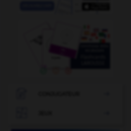

CONJUGATEUR


JEUX
