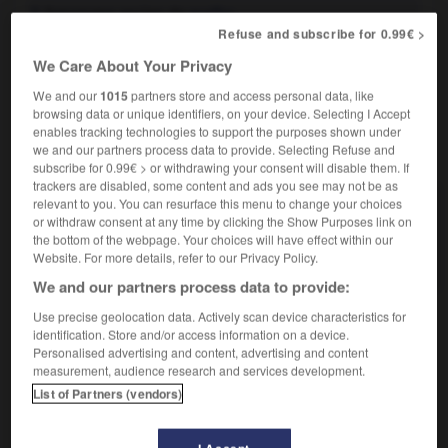
Synonyme ancien de
greffer
.
2.
Refuse and subscribe for 0.99€ >
Synonyme :
greffer
We Care About Your Privacy
We and our
1015
partners store and access personal data, like
browsing data or unique identifiers, on your device. Selecting I Accept
enables tracking technologies to support the purposes shown under
VOUS CHERCHEZ PEUT-ÊTRE
we and our partners process data to provide. Selecting Refuse and
subscribe for 0.99€ > or withdrawing your consent will disable them. If
trackers are disabled, some content and ads you see may not be as
relevant to you. You can resurface this menu to change your choices
enter v.t.
or withdraw consent at any time by clicking the Show Purposes link on
Assembler par une enture deux pièces de bois, de
the bottom of the webpage. Your choices will have effect within our
cuir...
Website. For more details, refer to our Privacy Policy.
We and our partners process data to provide:
Use precise geolocation data. Actively scan device characteristics for
identification. Store and/or access information on a device.

HOMONYMES
Personalised advertising and content, advertising and content
measurement, audience research and services development.
hanté
adjectif
List of Partners (vendors)
hanter
verbe