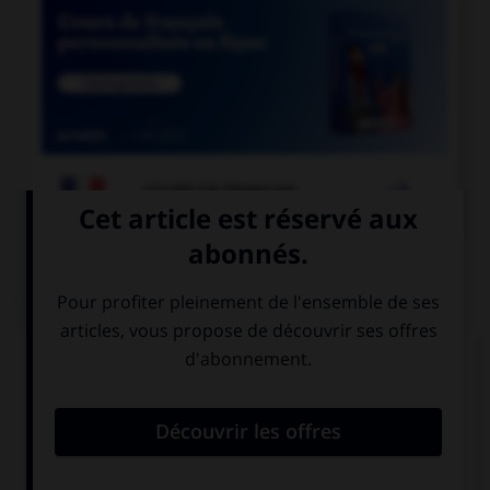

COURS DE FRANÇAIS
QUIZ
Comment appelle-t-on un miroir qui permet de
voir sans être vu ?
un miroir sans
un miroir sans
tain
teint