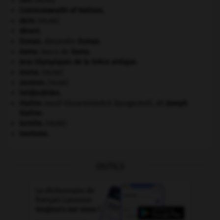
cerf
.
[FAUNE]
Commonwealth of Nations
.
daim
.
[FAUNE]
désert.
Dumas
.
Alexandre
Dumas
.
Gama
.
Vasco de
Gama
.
Jeux Olympiques de la Grèce antique
.
morse
.
[FAUNE]
saumon
.
[FAUNE]
Seldjoukides
.
Staline
.
Iossif Vissarionovitch Djougachvili, dit
Joseph
Staline
.
termite
.
[FAUNE]
tourisme.
OUTILS