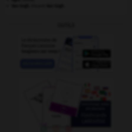
Van Gogh
.
Vincent
Van Gogh
.
OUTILS