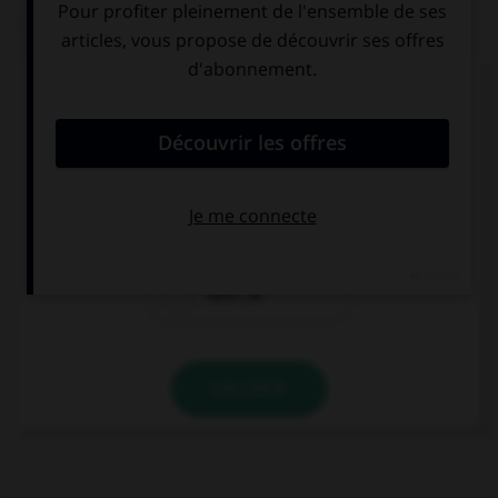
QUIZ
Ces trois mots se terminent par le son [cie] ;
lequel prend un « c » et non un « t » dans la
syllabe finale ?
argu…ie
alopé…ie
calvi…ie
VALIDER