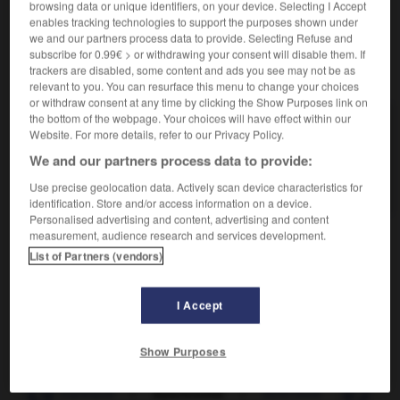
browsing data or unique identifiers, on your device. Selecting I Accept
enables tracking technologies to support the purposes shown under
we and our partners process data to provide. Selecting Refuse and
subscribe for 0.99€ > or withdrawing your consent will disable them. If
trackers are disabled, some content and ads you see may not be as
VOUS CHERCHEZ PEUT-ÊTRE
relevant to you. You can resurface this menu to change your choices
or withdraw consent at any time by clicking the Show Purposes link on
the bottom of the webpage. Your choices will have effect within our
dyschromie n.f.
Website. For more details, refer to our Privacy Policy.
Toute modification de la couleur normale de la
We and our partners process data to provide:
peau, due à...
Use precise geolocation data. Actively scan device characteristics for
Dyschromie dentaire
identification. Store and/or access information on a device.
Personalised advertising and content, advertising and content
measurement, audience research and services development.
List of Partners (vendors)

EXPRESSIONS
I Accept
Dyschromie dentaire,
modification de la couleur
normale d'une ou de plusieurs dents.
Show Purposes
yschromatopsique
-
dyschromie
-
dyscrasie
-
dyscr