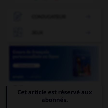

CONJUGATEUR


JEUX


COURS DE FRANÇAIS