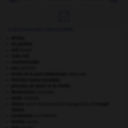

À DÉCOUVRIR DANS L'ENCYCLOPÉDIE
Afrique
.
art pariétal.
cerf
.
[FAUNE]
Code civil.
Constantinople
.
eau.
.
[DOSSIER]
hernie de la paroi abdominale
.
[MÉDECINE]
Première Guerre mondiale
.
principes de plaisir et de réalité.
Restauration
(seconde).
santé.
.
[DOSSIER]
Staline
.
Iossif Vissarionovitch Djougachvili, dit
Joseph
Staline
.
surréalisme.
[LITTÉRATURE]
termite
.
[FAUNE]
tigre
.
[FAUNE]