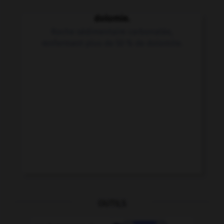
dolomie.
Roche sédimentaire carbonatée,
renfermant plus de 50 % de dolomite.
OUTILS