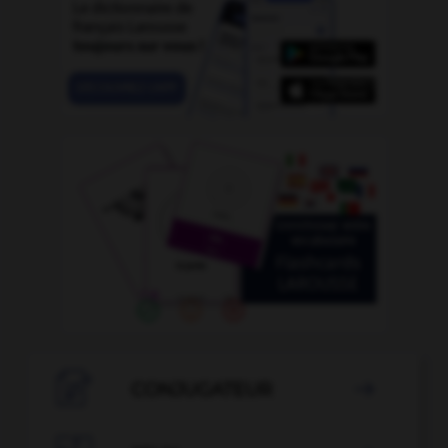

CONJUGATEUR
