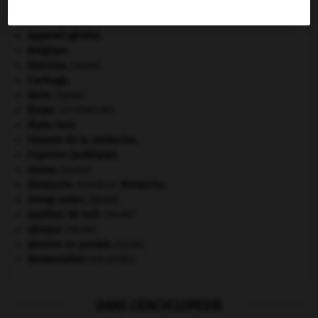
À DÉCOUVRIR DANS L'ENCYCLOPÉDIE
appareil génital.
Belgique
.
blaireau
.
[FAUNE]
Carthage
.
daim
.
[FAUNE]
Ésope
.
[LITTÉRATURE]
États-Unis
.
histoire de la médecine.
l'opinion (publique).
morse
.
[FAUNE]
Nietzsche
.
Friedrich
Nietzsche
.
orang-outan
.
[FAUNE]
papillon de nuit
.
[FAUNE]
phoque
.
[FAUNE]
pieuvre ou poulpe
.
[FAUNE]
Restauration
(seconde).
DANS L'ENCYCLOPEDIE