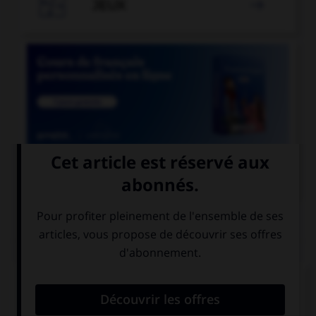

JEUX


COURS DE FRANÇAIS
QUIZ
Lequel de ces mots devrait, au singulier, se
terminer par la lettre « r » ?