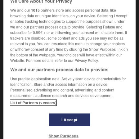
We Care About Your Privacy
We and our
1015
partners store and access personal data, like
browsing data or unique identifiers, on your device. Selecting I Accept
VOUS CHERCHEZ PEUT-ÊTRE
enables tracking technologies to support the purposes shown under
we and our partners process data to provide. Selecting Refuse and
subscribe for 0.99€ > or withdrawing your consent will disable them. If
dolomie n.f.
trackers are disabled, some content and ads you see may not be as
Roche sédimentaire carbonatée, renfermant plus
relevant to you. You can resurface this menu to change your choices
or withdraw consent at any time by clicking the Show Purposes link on
de 50 % de dolomite.
the bottom of the webpage. Your choices will have effect within our
Website. For more details, refer to our Privacy Policy.
We and our partners process data to provide:
Use precise geolocation data. Actively scan device characteristics for
oire
-
dolomedes
-
dolomie
-
dolomite
-
dolomiti
identification. Store and/or access information on a device.
Personalised advertising and content, advertising and content
measurement, audience research and services development.

List of Partners (vendors)
À CONSULTER ÉGALEMENT DANS L'ENCYCLOPÉDIE
I Accept
grotte.
Excavation naturelle ou artificielle, ouverte à la surface du
Show Purposes
sol, développée...