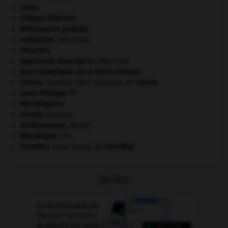
Chine
.
critique littéraire.
délinquance juvénile.
embarrure
.
[MÉDECINE]
Héraclès
.
hypertonie musculaire
.
[MÉDECINE]
Jeux Olympiques de la Grèce antique
.
Lénine
.
Vladimir Ilitch Oulianov, dit
Lénine
.
er
Louis-Philippe I
.
Mérovingiens
.
monde.
.
[DOSSIER]
ornithorynque
.
[FAUNE]
e
République
(V
).
Stendhal
.
Henri Beyle, dit
Stendhal
.
OUTILS