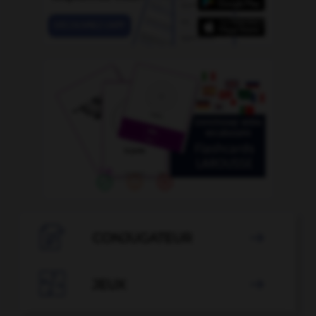

CONJUGATEUR


JEUX
