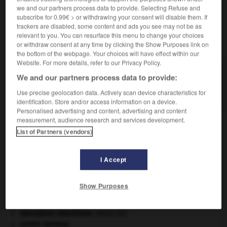
we and our partners process data to provide. Selecting Refuse and
subscribe for 0.99€ > or withdrawing your consent will disable them. If
trackers are disabled, some content and ads you see may not be as
relevant to you. You can resurface this menu to change your choices
VOUS CHERCHEZ PEUT-ÊTRE
or withdraw consent at any time by clicking the Show Purposes link on
the bottom of the webpage. Your choices will have effect within our
Website. For more details, refer to our Privacy Policy.
diervilla n.m.
We and our partners process data to provide:
Très jolie caprifoliacée arbustive d'origine
américaine et sino-japonaise, aux fleurs...
Use precise geolocation data. Actively scan device characteristics for
identification. Store and/or access information on a device.
Personalised advertising and content, advertising and content
measurement, audience research and services development.
List of Partners (vendors)
diérèse
-
diergol
-
diervilla
-
dies_ad_quem
-
di
I Accept

Show Purposes
À DÉCOUVRIR DANS L'ENCYCLOPÉDIE
absorption intestinale
.
[MÉDECINE]
centre nerveux.