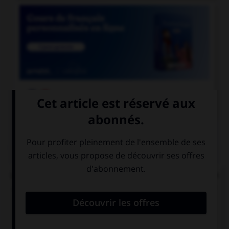

COURS DE FRANÇAIS
QUIZ
Lequel de ces verbes ne peut pas s'écrire avec un
double « l » à la troisième personne du singulier
du présent de l'indicatif ?