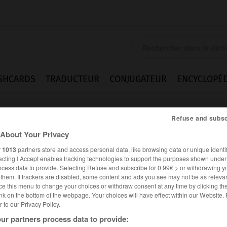
SHCARDS
TRADUCTEUR
CONJUGATEUR
ENCYCLOPÉD
Refuse and subsc
About Your Privacy
r
1013
partners store and access personal data, like browsing data or unique identif
ecting I Accept enables tracking technologies to support the purposes shown unde
ocess data to provide. Selecting Refuse and subscribe for 0.99€ > or withdrawing y
e them. If trackers are disabled, some content and ads you see may not be as relevan
ce this menu to change your choices or withdraw consent at any time by clicking t
nk on the bottom of the webpage. Your choices will have effect within our Website.
er to our Privacy Policy.
ur partners process data to provide: