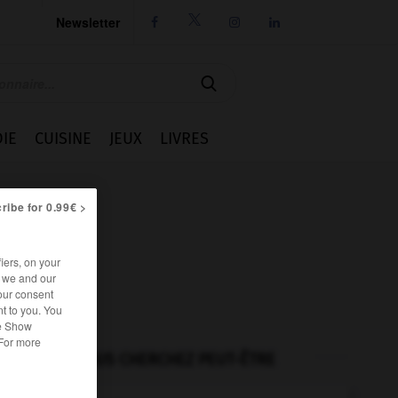
Newsletter




IE
CUISINE
JEUX
LIVRES
ribe for 0.99€ >
iers, on your
r we and our
our consent
t to you. You
he Show
 For more
VOUS CHERCHEZ PEUT-ÊTRE