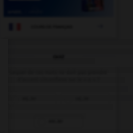

COURS DE FRANÇAIS
QUIZ
Lequel de ces mots ne doit pas prendre
d'accent circonflexe sur le « o » ?
enj…ler
caj…ler
enr…ler