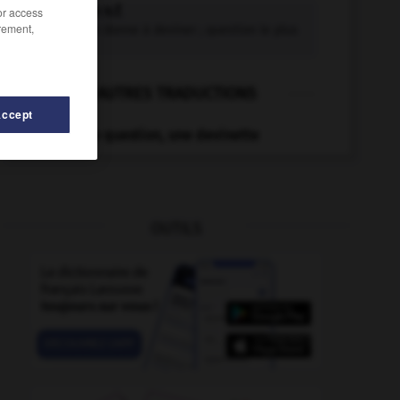
devinette n.f.
/or access
rement,
Ce que l'on donne à deviner ; question le plus
souvent...
AUTRES TRADUCTIONS
Accept
Poser une question, une devinette
OUTILS
ation
-
déviriliser
-
dévier
-
devin
-
devinable
-