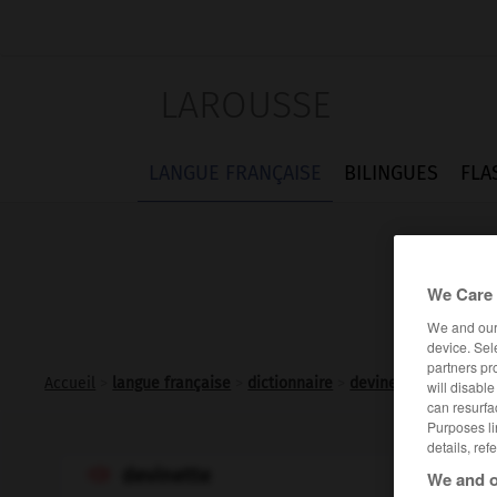
LAROUSSE
LANGUE FRANÇAISE
BILINGUES
FLA
We Care 
We and ou
device. Sel
partners pr
Accueil
>
langue française
>
dictionnaire
>
devinette n.f.
will disabl
can resurfa
Purposes li
details, ref
devinette

We and o