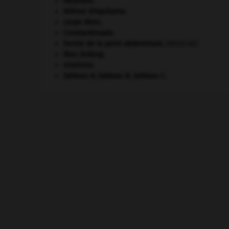
Abraham
.
Aliénor d'Aquitaine
.
carpe diem
.
Constantinople
.
hernie de la paroi abdominale
.
[MÉDECINE]
Mao Zedong
.
sionisme.
tableau A, tableau B, tableau C.