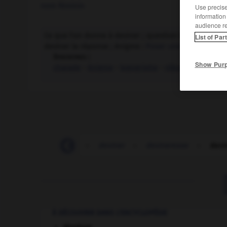
nom féminin
Use precise 
information
audience r
Ce que l'on donne à deviner ; question le plus souve
List of Par
deviner la réponse ; énigme :
Poser une devinette.
Synonymes :
Show Pur
charade
-
énigme
-
logogriphe
-
rébus
devin
-
devinable
-
deviner
-
devineresse
-
devi
À DÉCOUVRIR DANS L'ENCYCLOPÉDIE