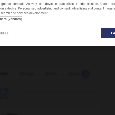
geolocation data. Actively scan device characteristics for identification. Store and
 on a device. Personalised advertising and content, advertising and content measu
esearch and services development.
nt plaisante, dont on demande à quelqu'un, par jeu, de
tners (vendors)
poses
I 
nette
-
dévirage
-
dévirer
-
dévirginiser
-
dévirilis
