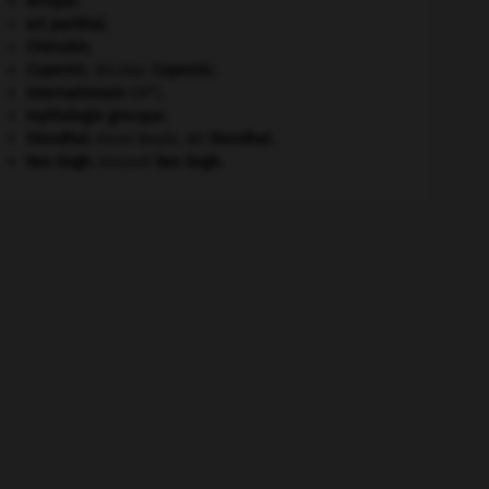
Afrique
.
art pariétal.
Chérubin
.
Copernic
.
Nicolas
Copernic
.
e
Internationale
(III
).
mythologie grecque.
Stendhal
.
Henri Beyle, dit
Stendhal
.
Van Gogh
.
Vincent
Van Gogh
.