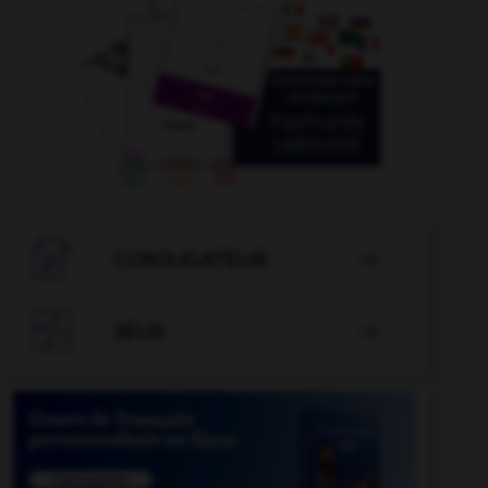

CONJUGATEUR


JEUX
