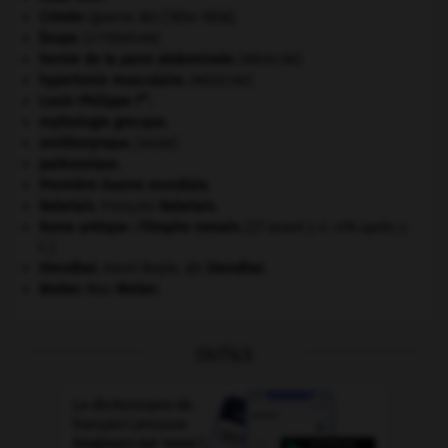
Crimée
(guerre de) [1854-1856].
Ésope
.
[LITTÉRATURE]
hernie de la paroi abdominale
.
[MÉDECINE]
hypertonie musculaire
.
[MÉDECINE]
er
Louis-Philippe I
.
mythologie grecque.
ornithorynque
.
[FAUNE]
paléozoïque.
Première Guerre mondiale
.
Rabelais
.
François
Rabelais
.
Rome antique : l'Empire romain
.
[27 avant J.-C.-476 après J.-
C.]
Stendhal
.
Henri Beyle, dit
Stendhal
.
Weber
.
Max
Weber
.
OUTILS