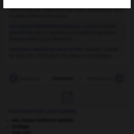
Dermatose à IgA linéaire,
maladie cutanée rare,
caractérisée par l'apparition de bulles liquidiennes dans
la partie inférieure du corps.
Dermatose érythématosquameuse,
maladie cutanée
caractérisée par un érythème surmonté de squames,
fines lamelles qui se détachent.
Dermatose pustuleuse sous-cornée,
maladie cutanée
de l'âge mûr, d'évolution chronique, mais bénigne.
-
dermatoptique
-
dermatose
-
dermato-vénéréologie

À DÉCOUVRIR DANS L'ENCYCLOPÉDIE
Ave, Caesar, morituri te salutant
.
Carthage
.
Code civil.