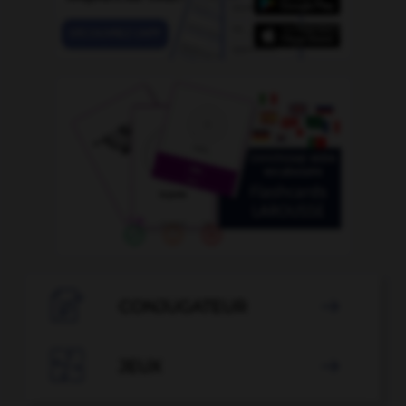

CONJUGATEUR


JEUX
