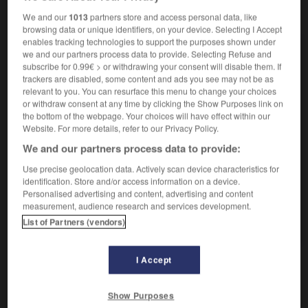
VOUS CHERCHEZ PEUT-ÊTRE
We and our
1013
partners store and access personal data, like
browsing data or unique identifiers, on your device. Selecting I Accept
enables tracking technologies to support the purposes shown under
dermatose n.f.
we and our partners process data to provide. Selecting Refuse and
subscribe for 0.99€ > or withdrawing your consent will disable them. If
Maladie de peau en général.
trackers are disabled, some content and ads you see may not be as
Dermatose à IgA linéaire
relevant to you. You can resurface this menu to change your choices
or withdraw consent at any time by clicking the Show Purposes link on
Dermatose érythématosquameuse
the bottom of the webpage. Your choices will have effect within our
Dermatose pustuleuse sous-cornée
Website. For more details, refer to our Privacy Policy.
We and our partners process data to provide:
AUTRES TRADUCTIONS
Use precise geolocation data. Actively scan device characteristics for
identification. Store and/or access information on a device.
Dermatose annulaire
Personalised advertising and content, advertising and content
Dermatose artificielle
measurement, audience research and services development.
List of Partners (vendors)
Dermatose papuleuse
I Accept

EXPRESSIONS
Show Purposes