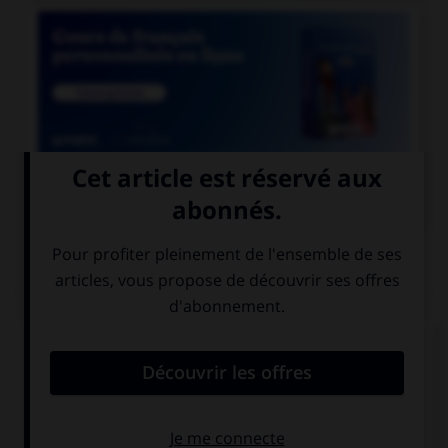

COURS DE FRANÇAIS
QUIZ
Lequel de ces mots comporte un « i » et non un
« y » ?
sph…nx
phar…nx