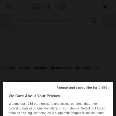
LAROUSSE

Toggle
navigation

Accueil
>
langue française
>
dictionnaire
>
désaération n.f.
désaération

Refuse and subscribe for 0.99€ >
nom féminin
We Care About Your Privacy
Évacuation forcée de l'air d'un liquide ou d'un mélange
We and our
1015
partners store and access personal data, like
pâteux.
browsing data or unique identifiers, on your device. Selecting I Accept
enables tracking technologies to support the purposes shown under