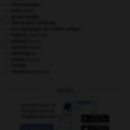
Constantinople
.
daim
.
[FAUNE]
groupe sanguin.
histoire de la médecine.
Jeux Olympiques de la Grèce antique
.
kilojoule.
[MÉDECINE]
Léonard
de Vinci.
manchot
.
[FAUNE]
Mérovingiens
.
phoque
.
[FAUNE]
Picardie
.
Versailles
(traité de).
OUTILS