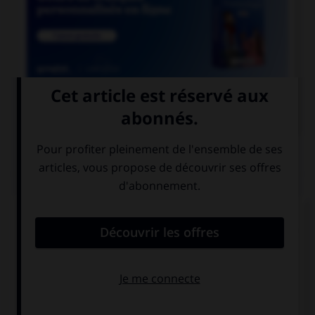

COURS DE FRANÇAIS
QUIZ
Si l'on veut parler de la nation des Francs
pendant le règne de Clovis, dit-on « nation… » :
franque
franche