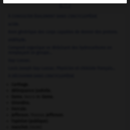

À CONSULTER ÉGALEMENT DANS L'ENCYCLOPÉDIE
acide.
Nom générique des corps capables de donner des protons.
aldéhyde.
Composé organique se déduisant des hydrocarbures en
remplaçant un groupe...
Gay-Lussac
.
Louis Joseph
Gay-Lussac
.
Physicien et chimiste français...
À DÉCOUVRIR DANS L'ENCYCLOPÉDIE
Carthage
.
délinquance juvénile.
Gama
.
Vasco de
Gama
.
Girondins
.
Hercule
.
Jefferson
.
Thomas
Jefferson
.
l'opinion (publique).
manchot
.
[FAUNE]