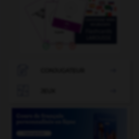

CONJUGATEUR


JEUX
