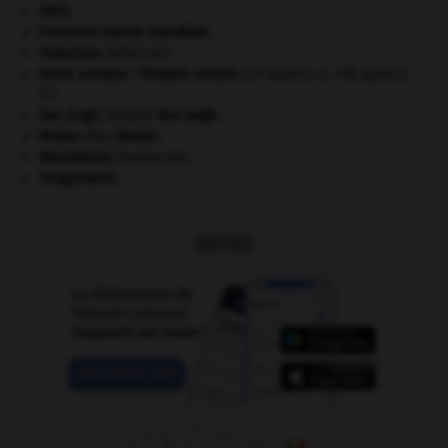
ONU
.
Première Guerre mondiale
.
réduction
.
[MÉDECINE]
Rome antique : l'Empire romain
.
[27 avant J.-C.-476 après J.-
C.]
Van Gogh
.
Vincent
Van Gogh
.
Weber
.
Max
Weber
.
Westphalie
(traités de).
Yougoslavie
.
OUTILS