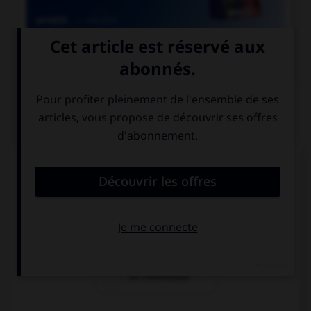

COURS DE FRANÇAIS
QUIZ
Quel mot désigne un employé des chemins de
fer ?
un cheminot
un chemineau
un cheminaux