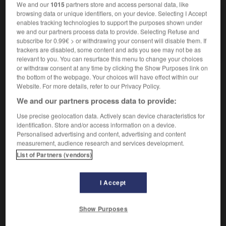
We and our
1015
partners store and access personal data, like
browsing data or unique identifiers, on your device. Selecting I Accept
cyanhydrique adj.
enables tracking technologies to support the purposes shown under
Acide cyanhydrique...
we and our partners process data to provide. Selecting Refuse and
subscribe for 0.99€ > or withdrawing your consent will disable them. If
Acide cyanhydrique
trackers are disabled, some content and ads you see may not be as
relevant to you. You can resurface this menu to change your choices
or withdraw consent at any time by clicking the Show Purposes link on
the bottom of the webpage. Your choices will have effect within our
Website. For more details, refer to our Privacy Policy.

EXPRESSIONS
We and our partners process data to provide:
Acide cyanhydrique
,
dénomination courante du

Use precise geolocation data. Actively scan device characteristics for
méthane nitrile H―C≡N, doué de propriétés acides
identification. Store and/or access information on a device.
marquées.
Personalised advertising and content, advertising and content
measurement, audience research and services development.
Synonyme :
List of Partners (vendors)
acide prussique
I Accept
-
cyanhydrine
-
cyanhydrique
-
cyanine
-
cyaniq
Show Purposes