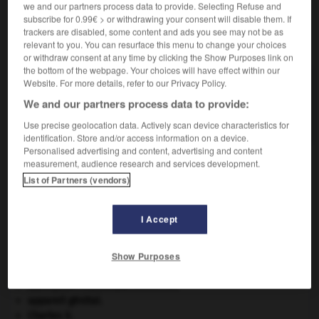
we and our partners process data to provide. Selecting Refuse and
subscribe for 0.99€ > or withdrawing your consent will disable them. If
trackers are disabled, some content and ads you see may not be as
VOUS CHERCHEZ PEUT-ÊTRE
relevant to you. You can resurface this menu to change your choices
or withdraw consent at any time by clicking the Show Purposes link on
the bottom of the webpage. Your choices will have effect within our
Website. For more details, refer to our Privacy Policy.
cultivar n.m.
Type végétal résultant d'une sélection, d'une
We and our partners process data to provide:
mutation ou d'une hybridation...
Use precise geolocation data. Actively scan device characteristics for
identification. Store and/or access information on a device.
Personalised advertising and content, advertising and content
measurement, audience research and services development.
List of Partners (vendors)
tisme
-
cultivable
-
cultivar
-
cultivateur
-
cultiva
I Accept

Show Purposes
À DÉCOUVRIR DANS L'ENCYCLOPÉDIE
absorption intestinale
.
[MÉDECINE]
appareil génital.
Charles X
.