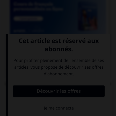

COURS DE FRANÇAIS
QUIZ
Lequel de ces mots se termine par « llier » et non
« ller » ?
un écaill…er
un quincaill…er