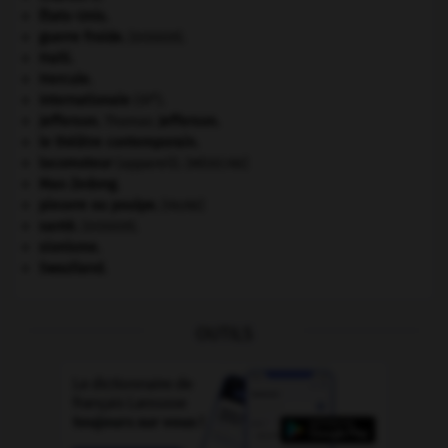
États-Unis
.
guerre froide
.
.
[DOSSIER]
Haïti
.
Hercule
.
e
Internationale
(III
).
Jefferson
.
Thomas
Jefferson
.
le théâtre contemporain.
locomoteur
(appareil).
[MÉDECINE]
Mao Zedong
.
pieuvre ou poulpe
.
[FAUNE]
santé.
.
[DOSSIER]
sionisme.
Swaziland
.
OUTILS