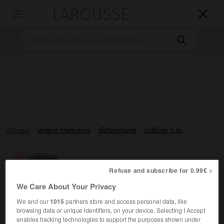
LAROUSSE

Toggle
navigation

Accueil
>
langue française
>
dictionnaire
>
cultivar n.m.
cultivar

Refuse and subscribe for 0.99€ >
nom masculin
We Care About Your Privacy
Type végétal résultant d'une sélection, d'une mutation
We and our
1015
partners store and access personal data, like
ou d'une hybridation (naturelle ou provoquée) et cultivé
browsing data or unique identifiers, on your device. Selecting I Accept
pour ses qualités agricoles.
enables tracking technologies to support the purposes shown under