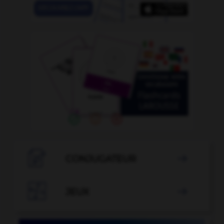

CONJUGATEUR


JEUX
