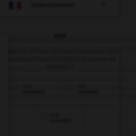

COURS DE FRANÇAIS
QUIZ
Quelle est la forme du verbe «contredire » à la
deuxième personne du pluriel du présent de
l'indicatif ?
vous
vous
contredisez
contredites
vous
contredirez