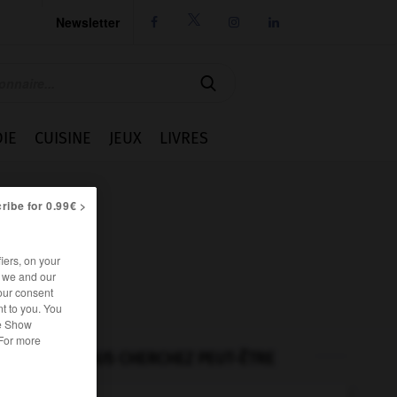
Newsletter




IE
CUISINE
JEUX
LIVRES
ribe for 0.99€ >
iers, on your
r we and our
our consent
t to you. You
he Show
 For more
VOUS CHERCHEZ PEUT-ÊTRE