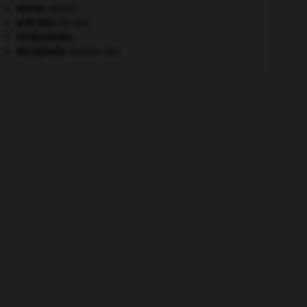
morse
.
[FAUNE]
prêt-bail
(loi du).
Seldjoukides
.
Westphalie
(traités de).