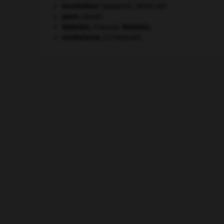
locomoteur
(appareil).
[MÉDECINE]
paon
.
[FAUNE]
Rabelais
.
François
Rabelais
.
surréalisme.
[LITTÉRATURE]