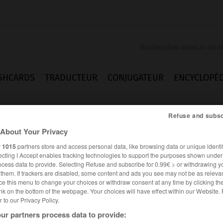
SHCARDS
TRADUCTEUR
CONJUGATEUR
ENCYCLOPÉD
Refuse and subsc
About Your Privacy
r
1015
partners store and access personal data, like browsing data or unique identif
ecting I Accept enables tracking technologies to support the purposes shown unde
ocess data to provide. Selecting Refuse and subscribe for 0.99€ > or withdrawing y
e them. If trackers are disabled, some content and ads you see may not be as relevan
ce this menu to change your choices or withdraw consent at any time by clicking t
nk on the bottom of the webpage. Your choices will have effect within our Website.
er to our Privacy Policy.
ur partners process data to provide: