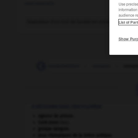
nom masculin
Use precise 
information
audience r
Séparation d'un cuir de bovidé en croupon, collet et f
List of Par
Show Pur
-
croupissant
-
croupissement
-
croupon
-
croup
À DÉCOUVRIR DANS L'ENCYCLOPÉDIE
agence de presse.
Cent-Jours
(les).
groupe sanguin.
Jeux Olympiques de la Grèce antique
.