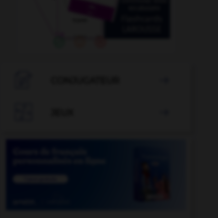

CONJUGATEUR


JEUX
