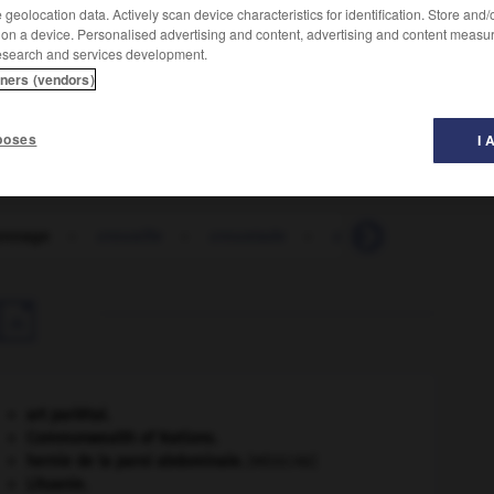
geolocation data. Actively scan device characteristics for identification. Store and
 on a device. Personalised advertising and content, advertising and content measu
esearch and services development.
lanc.
tners (vendors)
poses
I 
onnage
-
crousille
-
croustade
-
croustillant
-
cro

art pariétal.
Commonwealth of Nations
.
hernie de la paroi abdominale
.
[MÉDECINE]
Lituanie
.