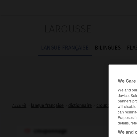
LAROUSSE
LANGUE FRANÇAISE
BILINGUES
FLA
We Care 
We and ou
device. Sel
partners pr
Accueil
>
langue française
>
dictionnaire
>
crouponnage n.m.
will disabl
can resurfa
Purposes li
details, ref
crouponnage
We and o
