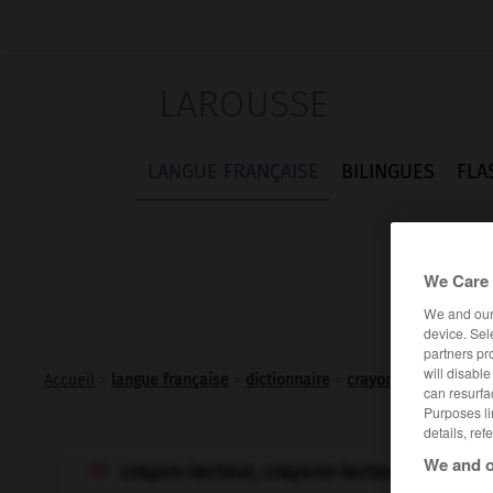
LAROUSSE
LANGUE FRANÇAISE
BILINGUES
FLA
We Care 
We and ou
device. Sel
partners pr
will disabl
Accueil
>
langue française
>
dictionnaire
>
crayon-lecteur n.m.
can resurfa
Purposes li
details, ref
We and o
crayon-lecteur, crayons-lecteurs
