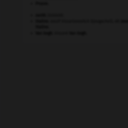
Prusse
.
santé.
.
[DOSSIER]
Staline
.
Iossif Vissarionovitch Djougachvili, dit
Jos
Staline
.
Van Gogh
.
Vincent
Van Gogh
.