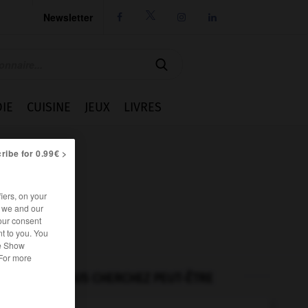
Newsletter




IE
CUISINE
JEUX
LIVRES
ribe for 0.99€ >
iers, on your
r we and our
our consent
t to you. You
he Show
 For more
VOUS CHERCHEZ PEUT-ÊTRE