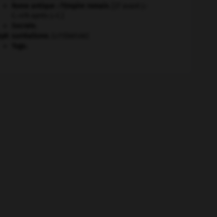
Rome antique : l'Empire romain
.
[27 avant J.-
C.-476 après J.-C.]
Socrate
.
eph
surréalisme.
[LITTÉRATURE]
Togo
.