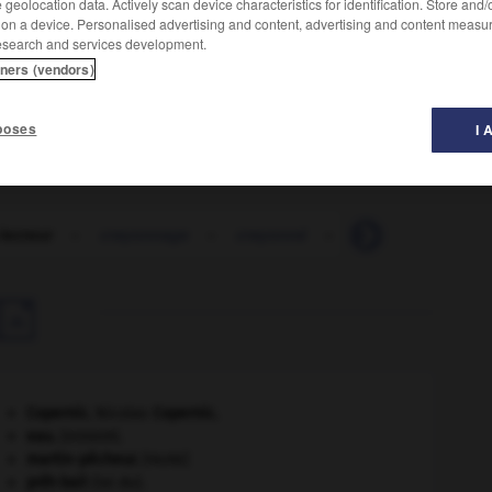
geolocation data. Actively scan device characteristics for identification. Store and
 on a device. Personalised advertising and content, advertising and content measu
esearch and services development.
tners (vendors)
sé pour la lecture des codes-barres.
poses
I 
lecteur
-
crayonnage
-
crayonné
-
crayonner
-
c

Copernic
.
Nicolas
Copernic
.
eau.
.
[DOSSIER]
martin-pêcheur
.
[FAUNE]
prêt-bail
(loi du).