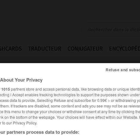
SHCARDS
TRADUCTEUR
CONJUGATEUR
ENCYCLOPÉD
Refuse and subsc
About Your Privacy
r
1015
partners store and access personal data, like browsing data or unique identif
ecting I Accept enables tracking technologies to support the purposes shown unde
ocess data to provide. Selecting Refuse and subscribe for 0.99€ > or withdrawing y
e them. If trackers are disabled, some content and ads you see may not be as relevan
ce this menu to change your choices or withdraw consent at any time by clicking t
nk on the bottom of the webpage. Your choices will have effect within our Website.
er to our Privacy Policy.
ur partners process data to provide: