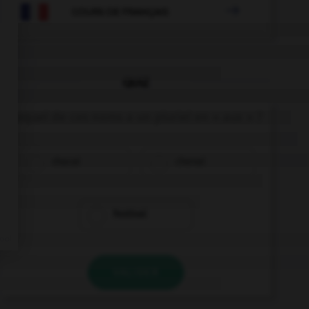

COURS DE FRANÇAIS
QUIZ
Lequel de ces noms a un pluriel en « aux » ?
chacal
chenal
festival
VALIDER