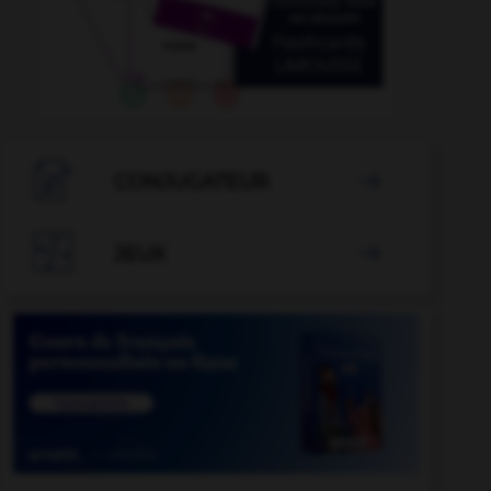

CONJUGATEUR


JEUX
