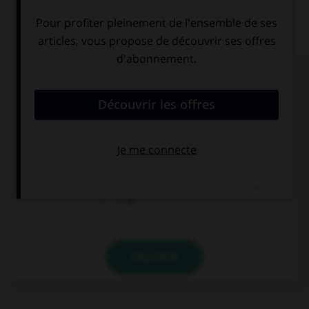
QUIZ
Quand vous écrivez en toutes lettres « 41
volailles », combien mettez-vous de traits
d'union ?
0
1
2
VALIDER