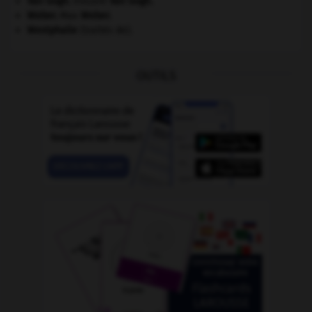
Van Gogh
.
Vincent
Van Gogh
.
Weber
.
Max
Weber
.
Westphalie
(traités de).
OUTILS