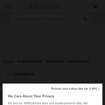
LAROUSSE

Toggle
navigation

Accueil
>
langue française
>
dictionnaire
>
covariance n.f.
covariance

nom féminin
Refuse and subscribe for 0.99€ >
We Care About Your Privacy
VOUS CHERCHEZ PEUT-ÊTRE
We and our
1015
partners store and access personal data, like