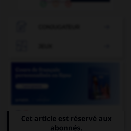

CONJUGATEUR


JEUX


COURS DE FRANÇAIS