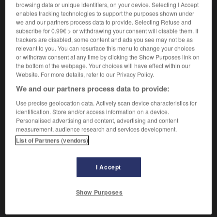
browsing data or unique identifiers, on your device. Selecting I Accept
enables tracking technologies to support the purposes shown under
covariance n.f.
we and our partners process data to provide. Selecting Refuse and
Covariance d'une distribution à deux caractères...
subscribe for 0.99€ > or withdrawing your consent will disable them. If
trackers are disabled, some content and ads you see may not be as
Covariance de deux variables aléatoires X et
relevant to you. You can resurface this menu to change your choices
Y
or withdraw consent at any time by clicking the Show Purposes link on
Covariance d'une distribution à deux
the bottom of the webpage. Your choices will have effect within our
Website. For more details, refer to our Privacy Policy.
caractères
We and our partners process data to provide:
Use precise geolocation data. Actively scan device characteristics for
identification. Store and/or access information on a device.

EXPRESSIONS
Personalised advertising and content, advertising and content
measurement, audience research and services development.
Covariance de deux variables aléatoires
X
et
Y
,
List of Partners (vendors)
espérance mathématique du produit des variables
centrées associées.
I Accept
Covariance d'une distribution à deux caractères,
moyenne arithmétique des produits des écarts à la
Show Purposes
moyenne pour tous les couples de valeurs.