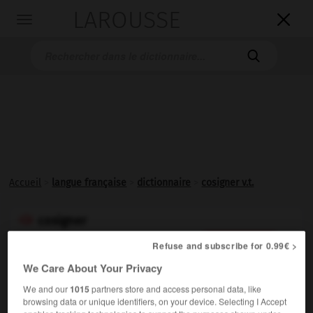
LAROUSSE

Toggle
navigation

Accueil
>
langue française
>
dictionnaire
>
cosigner v.t.
cosigner

verbe transitif
Conjugaison
Refuse and subscribe for 0.99€ >
We Care About Your Privacy
Signer un texte, une œuvre, avec une ou plusieurs
autres personnes.
We and our
1015
partners store and access personal data, like
browsing data or unique identifiers, on your device. Selecting I Accept