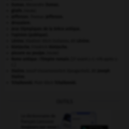
Dumas
.
Alexandre
Dumas
.
girafe
.
[FAUNE]
Jefferson
.
Thomas
Jefferson
.
Jérusalem
.
Jeux Olympiques de la Grèce antique
.
l'opinion (publique).
Lénine
.
Vladimir Ilitch Oulianov, dit
Lénine
.
Nietzsche
.
Friedrich
Nietzsche
.
pieuvre ou poulpe
.
[FAUNE]
Rome antique : l'Empire romain
.
[27 avant J.-C.-476 après J.-
C.]
Staline
.
Iossif Vissarionovitch Djougachvili, dit
Joseph
Staline
.
Tchaïkovski
.
Piotr Ilitch
Tchaïkovski
.
OUTILS