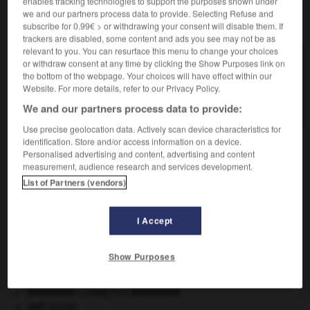
enables tracking technologies to support the purposes shown under
we and our partners process data to provide. Selecting Refuse and
subscribe for 0.99€ > or withdrawing your consent will disable them. If
VOUS CHERCHEZ PEUT-ÊTRE
trackers are disabled, some content and ads you see may not be as
relevant to you. You can resurface this menu to change your choices
or withdraw consent at any time by clicking the Show Purposes link on
cosigner v.t.
the bottom of the webpage. Your choices will have effect within our
Signer un texte, une œuvre, avec une ou plusieurs
Website. For more details, refer to our Privacy Policy.
autres...
We and our partners process data to provide:
Use precise geolocation data. Actively scan device characteristics for
identification. Store and/or access information on a device.
Personalised advertising and content, advertising and content
ie
-
cosignataire
-
cosigner
-
cosinus
-
cosismal
measurement, audience research and services development.
List of Partners (vendors)

I Accept
À DÉCOUVRIR DANS L'ENCYCLOPÉDIE
Show Purposes
Abraham
.
agence de presse.
Beethoven
.
Ludwig van
Beethoven
.
cerf
.
[FAUNE]