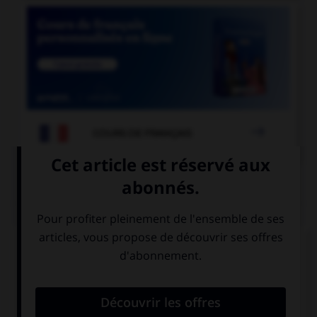

COURS DE FRANÇAIS
QUIZ
Dans laquelle de ces phrases le mot « midi »
devrait-il porter une majuscule ?
Nice est dans le
nous partons