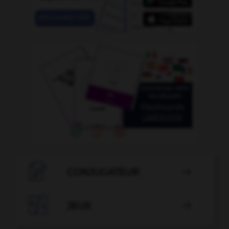

CONJUGATEUR


JEUX
