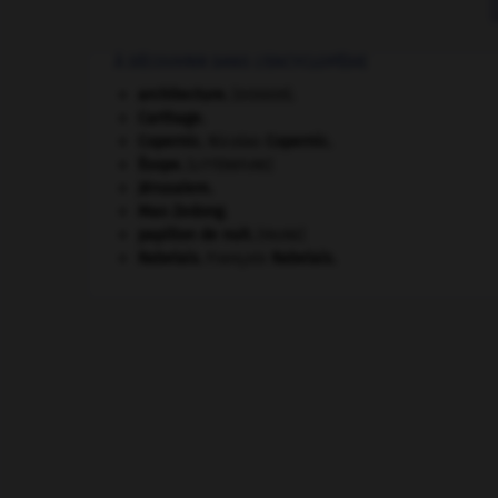
À DÉCOUVRIR DANS L'ENCYCLOPÉDIE
architecture.
.
[DOSSIER]
Carthage
.
Copernic
.
Nicolas
Copernic
.
Ésope
.
[LITTÉRATURE]
Jérusalem
.
Mao Zedong
.
papillon de nuit
.
[FAUNE]
Rabelais
.
François
Rabelais
.