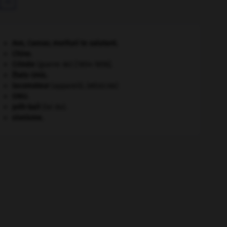
Ave, Caesar, morituri te salutant
.
Chine
.
Crimée
(guerre de) [1854-1856].
États-Unis
.
locomoteur
(appareil).
[MÉDECINE]
ONU
.
prêt-bail
(loi du).
sionisme.