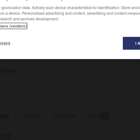
geolocation data. Actively scan device characteristics for identification. Store and
 on a device. Personalised advertising and content, advertising and content measu
esearch and services development.
tners (vendors)
poses
I 
ornwall.
ique
-
corniste
-
cornouille
-
cornouiller
-
corn-p
