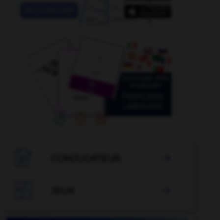

CONJUGATEUR


JEUX
