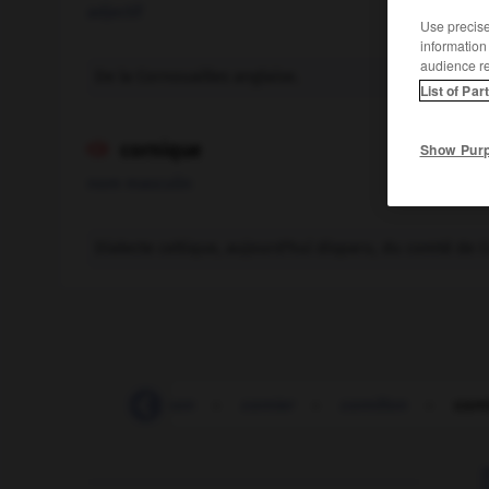
adjectif
Use precise 
information
audience r
De la Cornouailles anglaise.
List of Par
cornique
Show Pur

nom masculin
Dialecte celtique, aujourd'hui disparu, du comté de C
corniche
-
cornichon
-
cornier
-
cornillon
-
corn