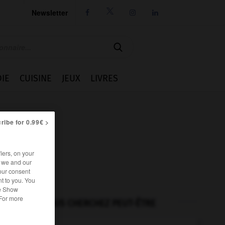
Newsletter




IE
CUISINE
JEUX
LIVRES
ribe for 0.99€ >
iers, on your
r we and our
our consent
t to you. You
he Show
 For more
VOUS CHERCHEZ PEUT-ÊTRE