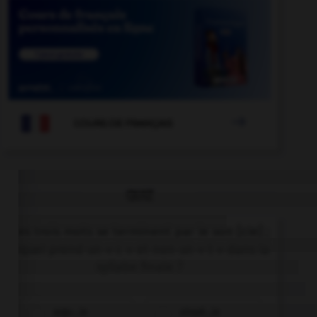

COURS DE FRANÇAIS
QUIZ
Ces trois mots se terminent par le son [cie] ;
lequel prend un « c » et non un « t » dans la
syllabe finale ?
argu…ie
alopé…ie