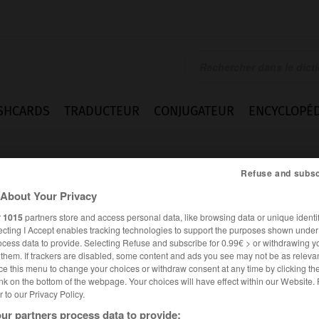
SHCARDS
TRADUCTEUR
CONJUGATEUR
ENCYCLOPÉD
Refuse and subsc
About Your Privacy
r
1015
partners store and access personal data, like browsing data or unique identif
ecting I Accept enables tracking technologies to support the purposes shown unde
ocess data to provide. Selecting Refuse and subscribe for 0.99€ > or withdrawing y
que n.m.
e them. If trackers are disabled, some content and ads you see may not be as relevan
ce this menu to change your choices or withdraw consent at any time by clicking t
nk on the bottom of the webpage. Your choices will have effect within our Website.
er to our Privacy Policy.
ur partners process data to provide: