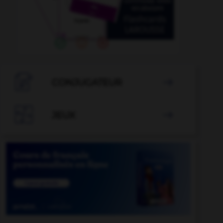

CONJUGATEUR


JEUX
