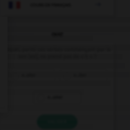

COURS DE FRANÇAIS
QUIZ
Lequel, parmi ces verbes commençant par le
son [ex], ne prend pas de « h » ?
e…alter
e…iber
e…umer
VALIDER