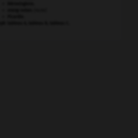
Mérovingiens
.
orang-outan
.
[FAUNE]
Picardie
.
eph
tableau A, tableau B, tableau C.