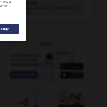
/or access
consortage n.m.
rement,
En Suisse, association de copropriétaires ou
d'exploitants.
Accept
OUTILS
soude
-
conspirateur
-
consonantique
-
consonanti