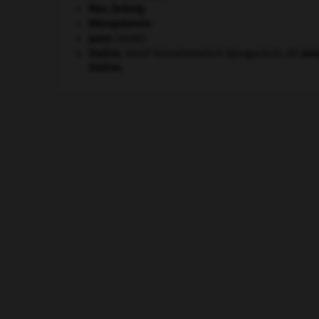
Mao Zedong
.
Mésopotamie
.
paon
.
[FAUNE]
Staline
.
Iossif Vissarionovitch Djougachvili, dit
Jos
Staline
.