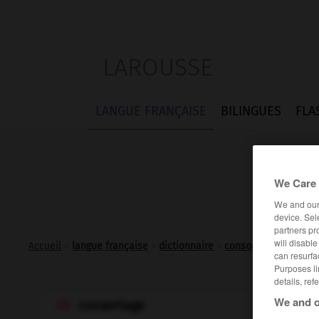
LAROUSSE
LANGUE FRANÇAISE
BILINGUES
FLA
We Care 
We and ou
device. Sel
partners pr
will disabl
Accueil
>
langue française
>
dictionnaire
>
consortage n.m.
can resurfa
Purposes li
details, ref
We and o
consortage
