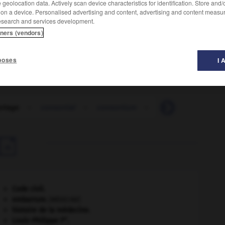
geolocation data. Actively scan device characteristics for identification. Store and
 on a device. Personalised advertising and content, advertising and content measu
esearch and services development.
tners (vendors)
tants.
poses
I 
rtage
-
consortial
-
consortium
-
consorts
-
con

Code civil.
embarrure
.
[MÉDECINE]
histoire de la médecine.
er
Louis-Philippe I
.