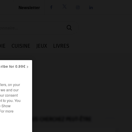
Newsletter




IE
CUISINE
JEUX
LIVRES
ribe for 0.99€ >
iers, on your
r we and our
our consent
t to you. You
he Show
 For more
VOUS CHERCHEZ PEUT-ÊTRE