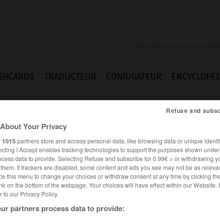
SHCARDS
TRADUCTEUR
CONJUGATEUR
ENCYCLOPÉD
Refuse and subsc
About Your Privacy
r
1015
partners store and access personal data, like browsing data or unique identif
ecting I Accept enables tracking technologies to support the purposes shown unde
ocess data to provide. Selecting Refuse and subscribe for 0.99€ > or withdrawing y
e them. If trackers are disabled, some content and ads you see may not be as relevan
ce this menu to change your choices or withdraw consent at any time by clicking t
nk on the bottom of the webpage. Your choices will have effect within our Website.
er to our Privacy Policy.
ur partners process data to provide: