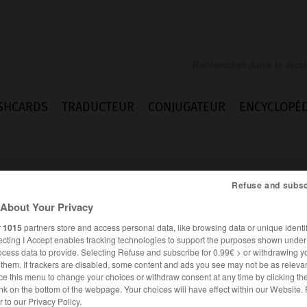
SHCARDS
TRADUCTEUR
CONJUGATEUR
ENCYCLOPÉD
Refuse and subsc
About Your Privacy
r
1015
partners store and access personal data, like browsing data or unique identif
onsentir v.t.
ecting I Accept enables tracking technologies to support the purposes shown unde
ocess data to provide. Selecting Refuse and subscribe for 0.99€ > or withdrawing y
e them. If trackers are disabled, some content and ads you see may not be as relevan
ce this menu to change your choices or withdraw consent at any time by clicking t
nk on the bottom of the webpage. Your choices will have effect within our Website.
Difficultés
er to our Privacy Policy.