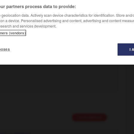
ur partners process data to provide:
geolocation data. Actively scan device characteristics for identification. Store and
 on a device. Personalised advertising and content, advertising and content measu
esearch and services development.
Conjugaison
tners (vendors)
poses
I 
rd sur quelque chose ; acquiescer :
La direction consent
Conjugaison