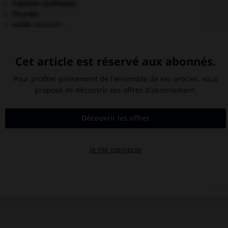
l'opinion (publique).
Picardie
.
santé.
.
[DOSSIER]
eph
surréalisme.
[LITTÉRATURE]