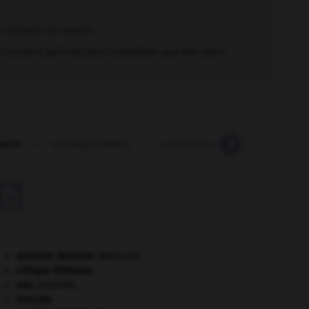
e consens de revenir
.
e consens qu'il est plus compétent que moi dans
entir
-
conséquemment
-
conséquence
-
conséquen

avulsion dentaire
.
[MÉDECINE]
critique littéraire.
eau.
.
[DOSSIER]
Hercule
.