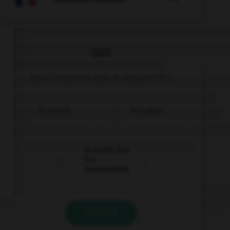
QUIZ
Que n'exprime pas le subjonctif ?
la volonté
le souhait
la réalité d'un
fait
incontestable
VALIDER