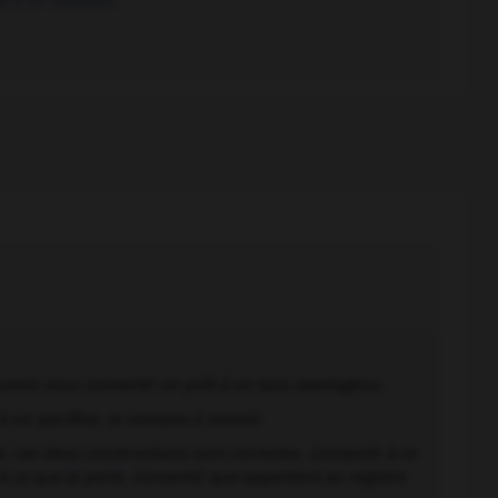
i à un débiteur.
vons vous consentir un prêt à un taux avantageux
.
à un sacrifice. Je consens à revenir
.
e. Les deux constructions sont correctes.
Consentir à ce
 à ce que je parte. Consentir que
appartient au registre