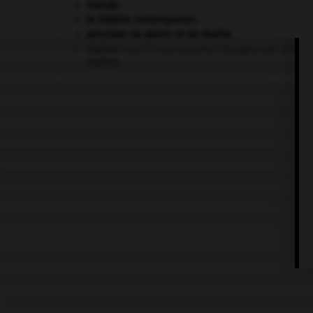
Irlande
.
le théâtre contemporain.
principes de plaisir et de réalité.
Staline
.
Iossif Vissarionovitch Djougachvili, dit
Jos
Staline
.