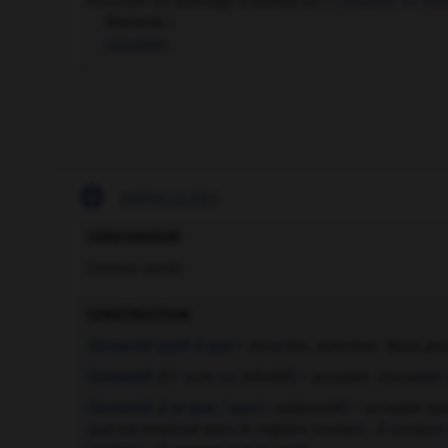
Accorder un avantage à quelqu'un :
Consentir un déla
Synonyme :
concéder

DIFFICULTÉS
CONJUGAISON
Comme
sentir
.
CONSTRUCTION
Consentir qqch à qqn
= accorder, autoriser.
Nous pou
Consentir à
(+ nom ou infinitif) = accepter.
Consentir 
Consentir à ce que / que
(+ subjonctif) = accepter qu
que
est employé dans le registre courant :
il consent