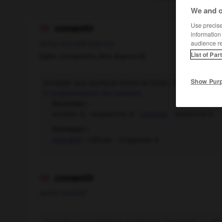
We and o
Use precise 
consentir

information
audience r
verbe transitif indirect
List of Par
(latin
consentire,
être d'accord)
Show Pur
Accepter que quelque chose se fasse ; tomber d'acco
à l'augmentation des salaires.
Synonymes :
accéder à - acquiescer à -
octroyer
- souscrire à
Contraires :
interdire
- refuser - s'opposer à
consentir

verbe transitif