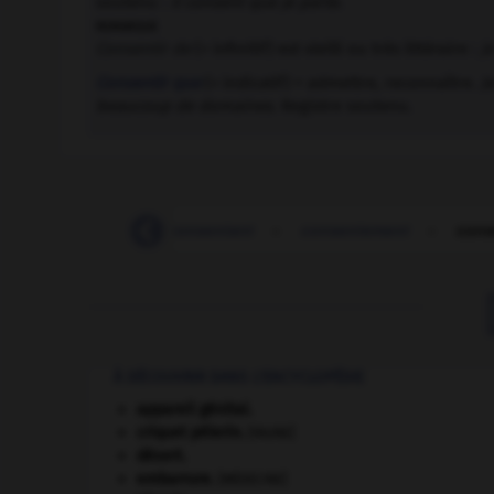
soutenu :
il consent que je parte
.
remarque
Consentir de
(+ infinitif) est vieilli ou très littéraire :
j
Consentir que
(+ indicatif) = admettre, reconnaître.
J
beaucoup de domaines
. Registre soutenu.
-
consensus
-
consentant
-
consentement
-
cons
À DÉCOUVRIR DANS L'ENCYCLOPÉDIE
appareil génital.
criquet pélerin
.
[FAUNE]
désert.
embarrure
.
[MÉDECINE]