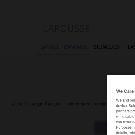
LAROUSSE
LANGUE FRANÇAISE
BILINGUES
FLA
We Care 
We and ou
Accueil
>
langue française
>
dictionnaire
>
consentir v.t. ind.
-
c
device. Sel
partners pr
will disabl
can resurfa
Purposes li
Définitions
details, ref