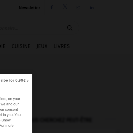
Newsletter




IE
CUISINE
JEUX
LIVRES
ribe for 0.99€ >
iers, on your
r we and our
our consent
t to you. You
VOUS CHERCHEZ PEUT-ÊTRE
he Show
 For more