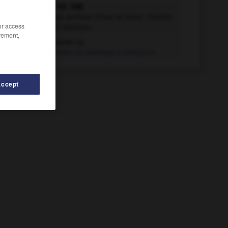
consentir v.t. ind.
Accepter que quelque chose se fasse ; tomber
/or access
d'accord sur quelque...
rement,
consentir v.t.
Accorder un avantage à quelqu'un.
Accept