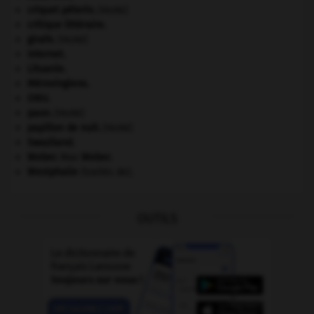
criquet pélerin
.
[FAUNE]
critique littéraire.
girafe
.
[FAUNE]
Internet
.
Lituanie
.
Mérovingiens
.
ONU
.
paon
.
[FAUNE]
papillon de nuit
.
[FAUNE]
Swaziland
.
Weber
.
Max
Weber
.
Westphalie
(traités de).
OUTILS