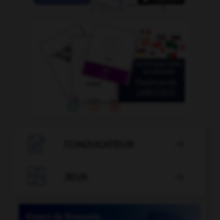

CONJUGATEUR


JEUX
