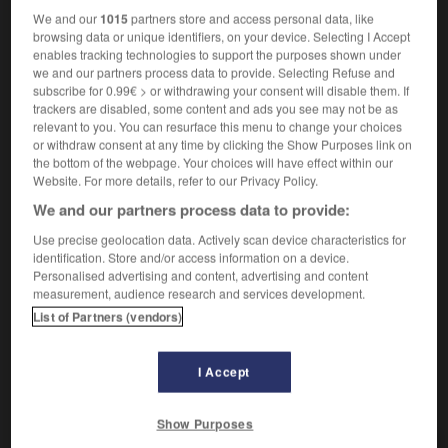
Action de soumettre au froid, pour le conserver, un
2.
We and our
1015
partners store and access personal data, like
produit alimentaire, en l'amenant rapidement à basse
browsing data or unique identifiers, on your device. Selecting I Accept
température (−30 °C) pour éviter d'en détériorer les
enables tracking technologies to support the purposes shown under
tissus par formation de très gros cristaux de glace et
we and our partners process data to provide. Selecting Refuse and
pour ralentir les processus enzymatiques.
subscribe for 0.99€ > or withdrawing your consent will disable them. If
trackers are disabled, some content and ads you see may not be as
Synonyme :
relevant to you. You can resurface this menu to change your choices
solidification
or withdraw consent at any time by clicking the Show Purposes link on
Contraires :
the bottom of the webpage. Your choices will have effect within our
Website. For more details, refer to our Privacy Policy.
dégel
- fusion -
liquéfaction
We and our partners process data to provide:
Ornement architectural qui imite des stalactites ou des
3.
Use precise geolocation data. Actively scan device characteristics for
glaçons.
identification. Store and/or access information on a device.
Procédé permettant le fonçage d'un puits de mine ou
4.
Personalised advertising and content, advertising and content
d'une galerie en milieux aquifères, par solidification de
measurement, audience research and services development.
l'eau située dans les vides du terrain.
List of Partners (vendors)
I Accept
VOUS CHERCHEZ PEUT-ÊTRE
Show Purposes