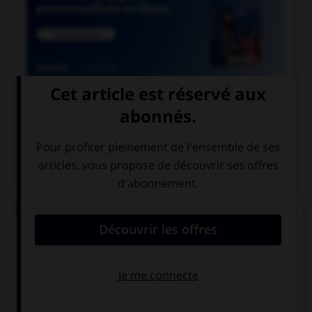

COURS DE FRANÇAIS
QUIZ
De quelle langue viennent les mots « satisfecit »,
« accessit » et « déficit » ?
de l'italien
du latin