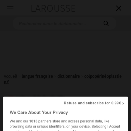
LAROUSSE

Toggle
navigation

Accueil
>
langue française
>
dictionnaire
>
colpopérinéoplastie
n.f.
colpopérinéoplastie

Refuse and subscribe for 0.99€ >
ou
We Care About Your Privacy
colpopérinéorraphie

nom féminin
We and our
1015
partners store and access personal data, like
browsing data or unique identifiers, on your device. Selecting I Accept