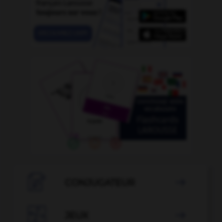

CONJUGATEUR


JEUX
