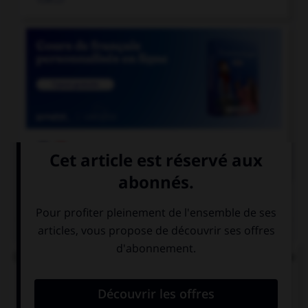

COURS DE FRANÇAIS
QUIZ
Que signifie la racine grecque « drome », présente
dans « hippodrome », « palindrome » et
« dromadaire » ?