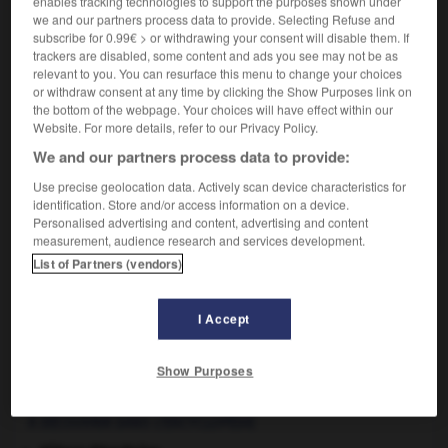
enables tracking technologies to support the purposes shown under
Intervention associant une réfection du périnée et une
we and our partners process data to provide. Selecting Refuse and
colpectomie partielle.
subscribe for 0.99€ > or withdrawing your consent will disable them. If
trackers are disabled, some content and ads you see may not be as
relevant to you. You can resurface this menu to change your choices
or withdraw consent at any time by clicking the Show Purposes link on
the bottom of the webpage. Your choices will have effect within our
VOUS CHERCHEZ PEUT-ÊTRE
Website. For more details, refer to our Privacy Policy.
We and our partners process data to provide:
colpopérinéoplastie n.f.
Use precise geolocation data. Actively scan device characteristics for
Intervention associant une réfection du périnée et
identification. Store and/or access information on a device.
une colpectomie partielle.
Personalised advertising and content, advertising and content
measurement, audience research and services development.
List of Partners (vendors)
omie
-
colpopérinéoplastie, colpopérinéorraphie
-
colpopl
I Accept

Show Purposes
À DÉCOUVRIR DANS L'ENCYCLOPÉDIE