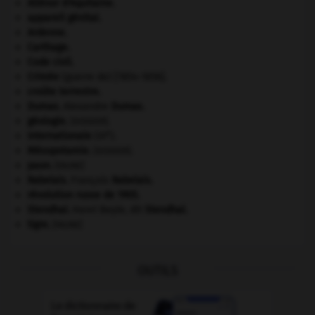
Aliénor d'Aquitaine
.
appareil génital.
Ardenne
.
Carthage
.
Code civil.
Crimée
(guerre de) [1854-1856].
croûte terrestre.
Dumas
.
Alexandre
Dumas
.
géologie.
.
[DOSSIER]
e
Internationale
(III
).
Mésopotamie
.
.
[DOSSIER]
paon
.
[FAUNE]
Rabelais
.
François
Rabelais
.
révolution russe de 1905
.
Stendhal
.
Henri Beyle, dit
Stendhal
.
tigre
.
[FAUNE]
OUTILS