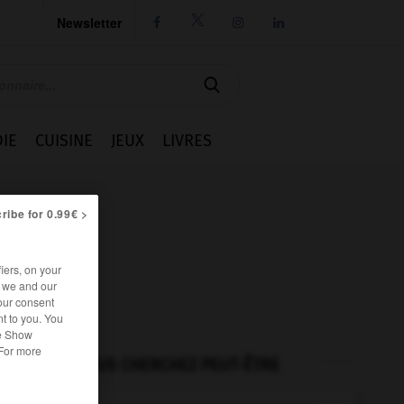
Newsletter




IE
CUISINE
JEUX
LIVRES
ribe for 0.99€ >
iers, on your
r we and our
our consent
t to you. You
he Show
 For more
VOUS CHERCHEZ PEUT-ÊTRE