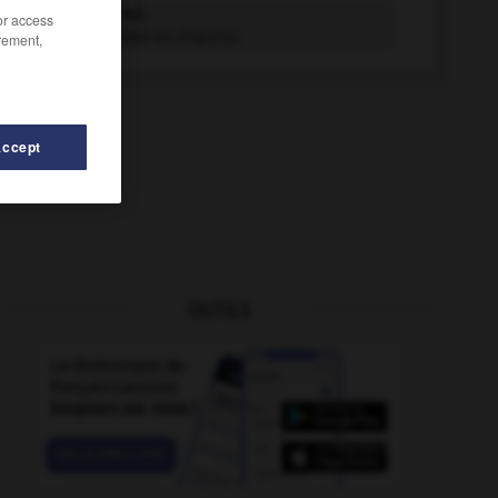
cliqueter v.i.
/or access
Faire entendre un cliquetis.
rement,
Accept
OUTILS