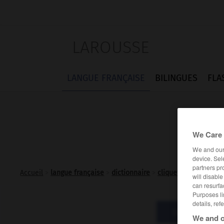
LAROUSSE
LANGUE FRANÇAISE
BILINGUES
FLA
We Care 
We and ou
device. Sel
partners pr
Accueil
>
langue française
>
dictionnaire
>
cliqueter v.i.
will disabl
can resurfa
Purposes li
details, ref
Définitions
We and o