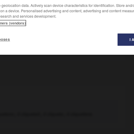
geolocation data. Actively scan device characteristics for identification. Store and
 on a device. Personalised advertising and content, advertising and content measu
esearch and services development.
tners (vendors)
Conjugaison
poses
I 
uetons ; il cliquetait ; il cliqueta ; il cliquettera
.