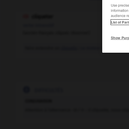
Use precise 
information
audience r
cliqueter

List of Par
verbe intransitif
(ancien français
cliquer,
résonner)
Show Pur
Faire entendre un
cliquetis
:
Le moteur cliquette.

DIFFICULTÉS
CONJUGAISON
Attention à l'alternance -
tt-/-t- : il cliquette, nous cliq