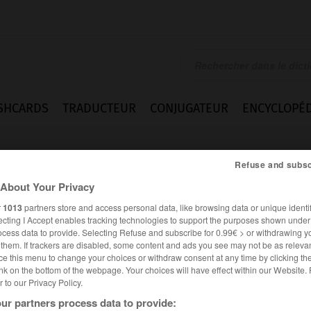
SHCARDS
TRADUCTEUR
CONJUGATEUR
ENCYCLOPÉD
Refuse and subsc
About Your Privacy
r
1013
partners store and access personal data, like browsing data or unique identif
ecting I Accept enables tracking technologies to support the purposes shown unde
ocess data to provide. Selecting Refuse and subscribe for 0.99€ > or withdrawing y
e them. If trackers are disabled, some content and ads you see may not be as relevan
ce this menu to change your choices or withdraw consent at any time by clicking t
nk on the bottom of the webpage. Your choices will have effect within our Website.
er to our Privacy Policy.
Difficultés
ur partners process data to provide: