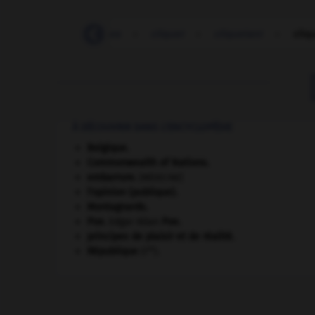
-
cliquer
-
cliques
-
cliquet
-
cliquetant
-
cliq
À DÉCOUVRIR DANS L'ENCYCLOPÉDIE
Belgique
.
Commonwealth of Nations
.
embarrure
.
[MÉDECINE]
l'opinion (publique).
Montagnards.
Poe
.
Edgar Allan
Poe
.
principes de plaisir et de réalité.
re
République
(I
).