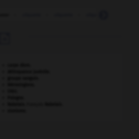
ueter
-
cliquetis
-
cliquette
-
cliquettement
-
clisi

carpe diem
.
délinquance juvénile.
groupe sanguin.
Mérovingiens
.
ONU
.
Pologne
.
Rabelais
.
François
Rabelais
.
sionisme.