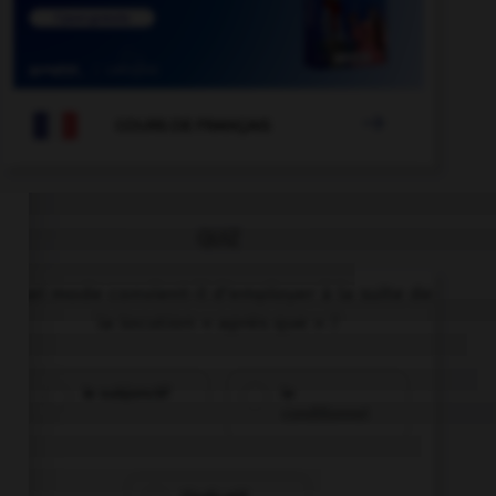

COURS DE FRANÇAIS
QUIZ
Quel mode convient-il d'employer à la suite de
la locution « après que » ?
le subjonctif
le
conditionnel