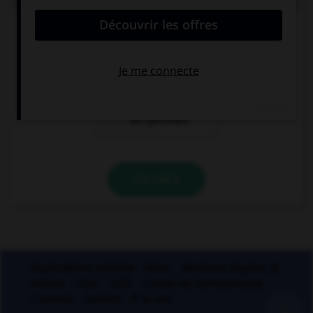
mondes » (Aragon). « Mieux » et « meilleur » sont
ici :
des comparatifs
des superlatifs
des gérondifs
VALIDER
Applications mobiles
Index
Mentions légales et
crédits
CGU
CGV
Charte de confidentialité
Cookies
Contact
À la une
+