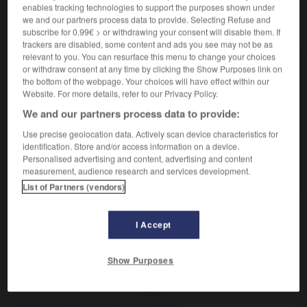
enables tracking technologies to support the purposes shown under
we and our partners process data to provide. Selecting Refuse and
VOUS CHERCHEZ PEUT-ÊTRE
subscribe for 0.99€ > or withdrawing your consent will disable them. If
trackers are disabled, some content and ads you see may not be as
relevant to you. You can resurface this menu to change your choices
chinage n.m.
or withdraw consent at any time by clicking the Show Purposes link on
the bottom of the webpage. Your choices will have effect within our
Travail, métier de chineur, de brocanteur.
Website. For more details, refer to our Privacy Policy.
chinage n.m.
We and our partners process data to provide:
Action de teindre les fils de chaîne de couleurs
différentes...
Use precise geolocation data. Actively scan device characteristics for
identification. Store and/or access information on a device.
chinage n.m.
Personalised advertising and content, advertising and content
Critique ironique, taquine.
measurement, audience research and services development.
List of Partners (vendors)
I Accept
China
-
chinage
-
chinage
-
chinage
-
chinampa
Show Purposes
