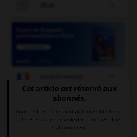

JEUX


COURS DE FRANÇAIS
QUIZ
« Dans ces parages de l'aisance, on voudrait tant
que tout fût pour le mieux dans le meilleur des