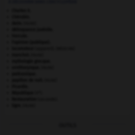
À DÉCOUVRIR DANS L'ENCYCLOPÉDIE
Charles X
.
Chérubin
.
daim
.
[FAUNE]
délinquance juvénile.
Hercule
.
l'opinion (publique).
locomoteur
(appareil).
[MÉDECINE]
manchot
.
[FAUNE]
mythologie grecque.
ornithorynque
.
[FAUNE]
paléozoïque.
papillon de nuit
.
[FAUNE]
Picardie
.
e
République
(V
).
Restauration
(seconde).
tigre
.
[FAUNE]
OUTILS