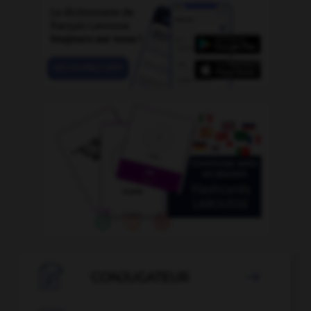

CONJUGATEUR
