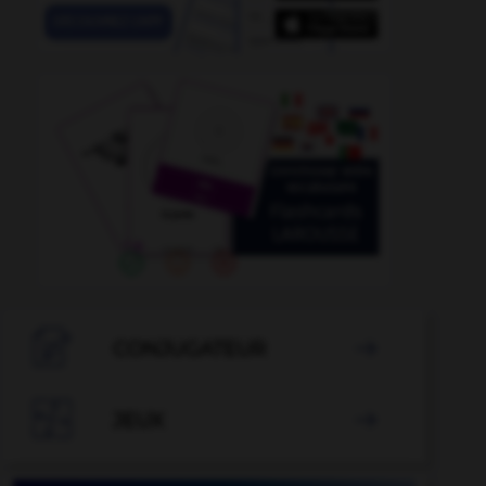

CONJUGATEUR


JEUX
