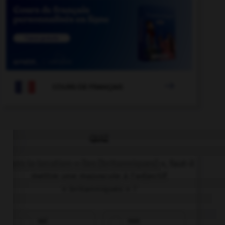

COURS DE FRANÇAIS
QUIZ
Dans la locution « îles [britanniques] », faut-il
mettre une majuscule à l'adjectif
« britanniques » ?
oui
non