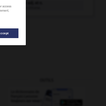
chicaneur adj. et n.
/or access
Qui aime la chicane.
rement,
Accept
OUTILS
-
chiche
-
chibouque
-
chic
-
chicane
-
chican