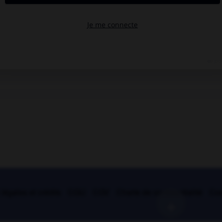
légales et crédits
CGU
CGV
Charte de confidentialité
Coo
+