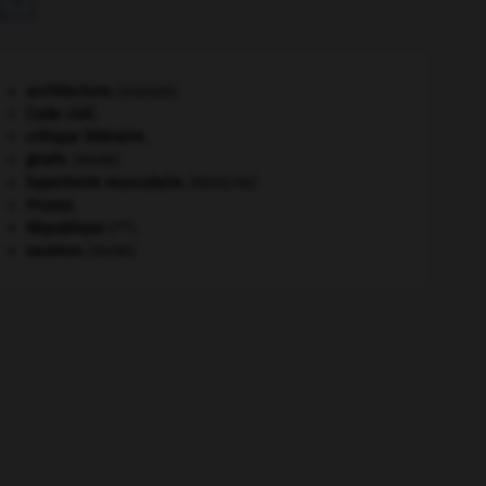
architecture.
.
[DOSSIER]
Code civil.
critique littéraire.
girafe
.
[FAUNE]
hypertonie musculaire
.
[MÉDECINE]
Prusse
.
re
République
(I
).
saumon
.
[FAUNE]