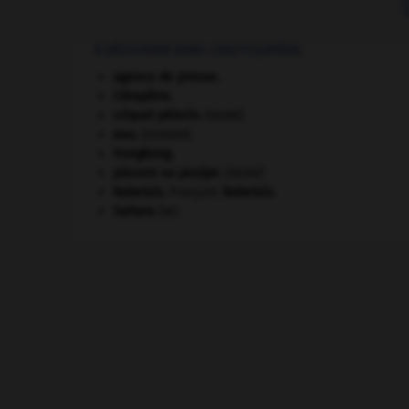
À DÉCOUVRIR DANS L'ENCYCLOPÉDIE
agence de presse.
Cléopâtre
.
criquet pélerin
.
[FAUNE]
eau.
.
[DOSSIER]
Hongkong
.
pieuvre ou poulpe
.
[FAUNE]
Rabelais
.
François
Rabelais
.
Sahara
(le).