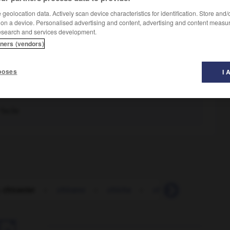
geolocation data. Actively scan device characteristics for identification. Store and
 on a device. Personalised advertising and content, advertising and content measu
esearch and services development.
tners (vendors)
poses
I 
tilleux
-
procédurier
-
processif
-
vétilleux
facile
 chicanier
-
chicano
-
chicha
-
chicha
-
chiche
