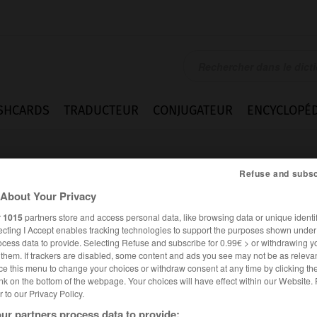
SHCARDS
TRADUCTEUR
CONJUGATEUR
ENCYCLOPÉD
Refuse and subsc
About Your Privacy
r
1015
partners store and access personal data, like browsing data or unique identif
ecting I Accept enables tracking technologies to support the purposes shown unde
ocess data to provide. Selecting Refuse and subscribe for 0.99€ > or withdrawing y
e them. If trackers are disabled, some content and ads you see may not be as relevan
ce this menu to change your choices or withdraw consent at any time by clicking t
nk on the bottom of the webpage. Your choices will have effect within our Website.
er to our Privacy Policy.
ur partners process data to provide: