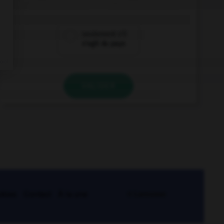
seulement s'il
s'agit du pays
VALIDER
kies
Contact
À la une
© Larousse