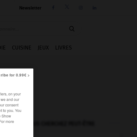
Newsletter




IE
CUISINE
JEUX
LIVRES
ribe for 0.99€ >
iers, on your
r we and our
our consent
t to you. You
he Show
 For more
VOUS CHERCHEZ PEUT-ÊTRE