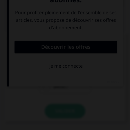
QUIZ
Un seul de ces trois mots n'a pas de lettre finale
muette. Lequel ?
blizzar…
cauchemar…
placar…
VALIDER