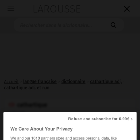
LAROUSSE

Toggle
navigation

Accueil
>
langue française
>
dictionnaire
>
cathartique adj.
-
cathartique adj. et n.m.
cathartique

adjectif
Refuse and subscribe for 0.99€ >
Relatif aux thérapies qui mettent en jeu une
catharsis
.
We Care About Your Privacy
Synonyme :
We and our
1013
partners store and access personal data, like
purificatoire