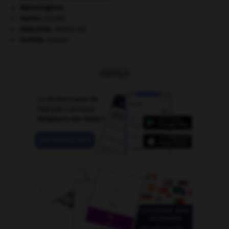
Mérovingiens
.
morse
.
[FAUNE]
réduction
.
[MÉDECINE]
termite
.
[FAUNE]
OUTILS