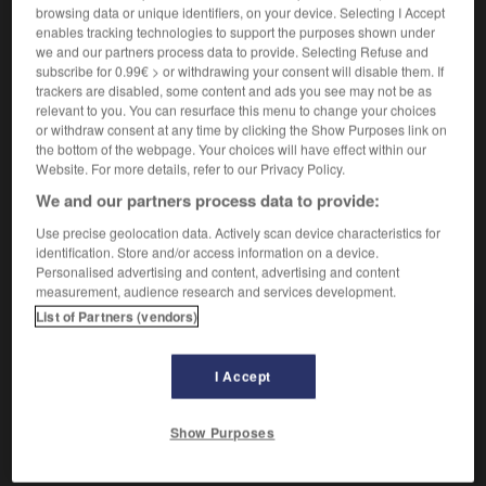
browsing data or unique identifiers, on your device. Selecting I Accept
enables tracking technologies to support the purposes shown under
we and our partners process data to provide. Selecting Refuse and
cathartique

subscribe for 0.99€ > or withdrawing your consent will disable them. If
adjectif et nom masculin
trackers are disabled, some content and ads you see may not be as
relevant to you. You can resurface this menu to change your choices
or withdraw consent at any time by clicking the Show Purposes link on
Se dit d'un purgatif dont l'action est intermédiaire entre
the bottom of the webpage. Your choices will have effect within our
celle des laxatifs et celle des drastiques, et qui a
Website. For more details, refer to our Privacy Policy.
également souvent un effet émétisant.
We and our partners process data to provide:
Use precise geolocation data. Actively scan device characteristics for
identification. Store and/or access information on a device.
VOUS CHERCHEZ PEUT-ÊTRE
Personalised advertising and content, advertising and content
measurement, audience research and services development.
List of Partners (vendors)
cathartique adj.
Relatif aux thérapies qui mettent en jeu une
I Accept
catharsis.
cathartique adj. et n.m.
Show Purposes
Se dit d'un purgatif dont l'action est
intermédiaire entre celle...