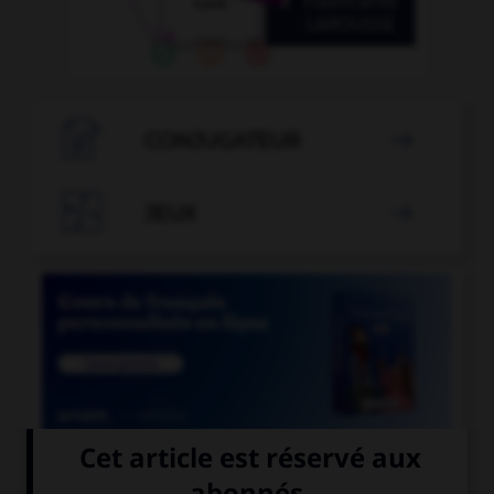

CONJUGATEUR


JEUX


COURS DE FRANÇAIS