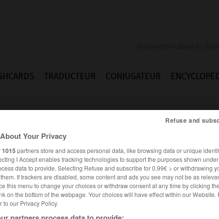
SHCARDS
TRADUCTEUR
CONJUGATEUR
ENCYCLOPÉD
Refuse and subsc
About Your Privacy
r
1015
partners store and access personal data, like browsing data or unique identif
ecting I Accept enables tracking technologies to support the purposes shown unde
ocess data to provide. Selecting Refuse and subscribe for 0.99€ > or withdrawing y
e them. If trackers are disabled, some content and ads you see may not be as relevan
ce this menu to change your choices or withdraw consent at any time by clicking t
nk on the bottom of the webpage. Your choices will have effect within our Website.
er to our Privacy Policy.
ur partners process data to provide: