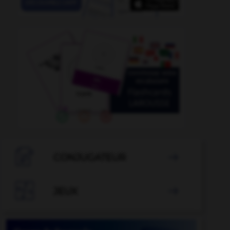

CONJUGATEUR


JEUX
