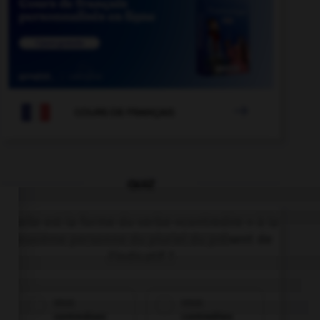

COURS DE FRANÇAIS
QUIZ
Quelle est la forme du verbe «contredire » à la
deuxième personne du pluriel du présent de
l'indicatif ?
vous
vous
contredisez
contredites