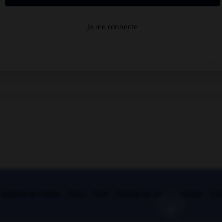
légales et crédits
CGU
CGV
Charte de confidentialité
Coo
+