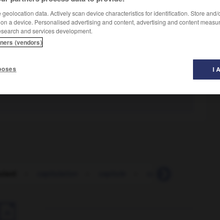
geolocation data. Actively scan device characteristics for identification. Store and
 on a device. Personalised advertising and content, advertising and content measu
esearch and services development.
st partisan d'une capitulation.
tners (vendors)
poses
I 
che, pusillanime.
ulard
-
capitulation
-
capitule
-
capitule
-
capitul
