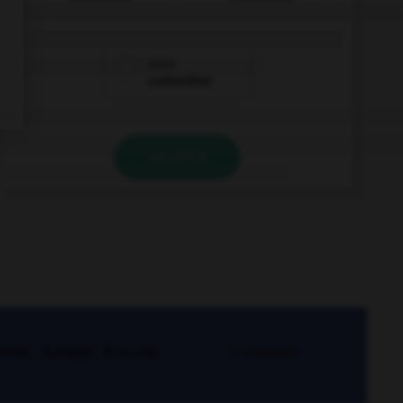
vous
contredirez
VALIDER
kies
Contact
À la une
© Larousse