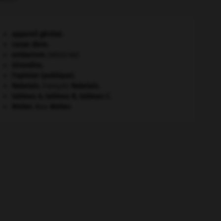
appareil génital.
carpe diem
.
embarrure
.
[MÉDECINE]
Girondins
.
l'opinion (publique).
Rabelais
.
François
Rabelais
.
tableau A, tableau B, tableau C.
Weber
.
Max
Weber
.