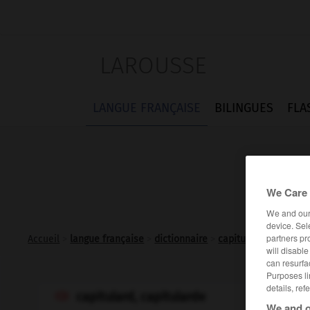
LAROUSSE
LANGUE FRANÇAISE
BILINGUES
FLA
We Care 
We and ou
device. Sel
partners pr
Accueil
>
langue française
>
dictionnaire
>
capitulard adj. et n.
will disabl
can resurfa
Purposes li
details, ref
capitulard, capitularde

We and o