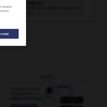
capitulard adj. et n.
/or access
Qui capitule dans des conditions honteuses ou
rement,
qui est partisan...
Accept
OUTILS
er
-
capiure
-
capitonner
-
capitoul
-
capitoulat