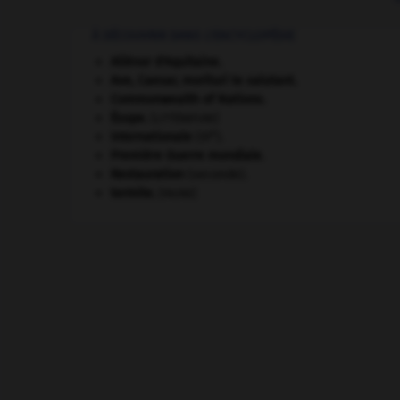
À DÉCOUVRIR DANS L'ENCYCLOPÉDIE
Aliénor d'Aquitaine
.
Ave, Caesar, morituri te salutant
.
Commonwealth of Nations
.
Ésope
.
[LITTÉRATURE]
e
Internationale
(III
).
Première Guerre mondiale
.
Restauration
(seconde).
termite
.
[FAUNE]