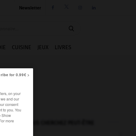
Newsletter




IE
CUISINE
JEUX
LIVRES
ribe for 0.99€ >
iers, on your
r we and our
our consent
t to you. You
he Show
 For more
VOUS CHERCHEZ PEUT-ÊTRE