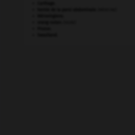
Carthage
.
hernie de la paroi abdominale
.
[MÉDECINE]
Mérovingiens
.
orang-outan
.
[FAUNE]
Prusse
.
Swaziland
.