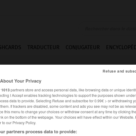
SHCARDS
TRADUCTEUR
CONJUGATEUR
ENCYCLOPÉD
Refuse and subsc
About Your Privacy
r
1013
partners store and access personal data, like browsing data or unique identif
ecting I Accept enables tracking technologies to support the purposes shown unde
ocess data to provide. Selecting Refuse and subscribe for 0.99€ > or withdrawing y
e them. If trackers are disabled, some content and ads you see may not be as relevan
ce this menu to change your choices or withdraw consent at any time by clicking t
nk on the bottom of the webpage. Your choices will have effect within our Website.
er to our Privacy Policy.
ur partners process data to provide: