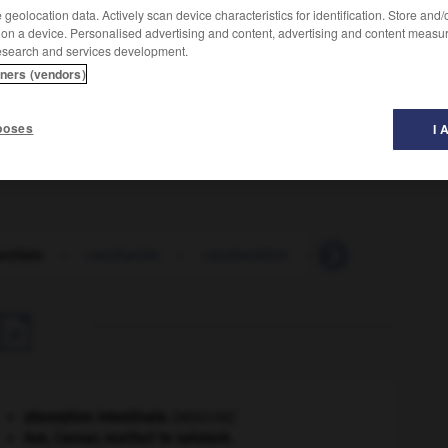
geolocation data. Actively scan device characteristics for identification. Store and
 on a device. Personalised advertising and content, advertising and content measu
esearch and services development.
tners (vendors)
s hydnes, les clavaires et la fistuline. (Les
poses
I 
rellale
-
cantharide
-
cantharidine
-
canthère
-
c

absorption intestinale
.
[MÉDECINE]
Ave, Caesar, morituri te salutant
.