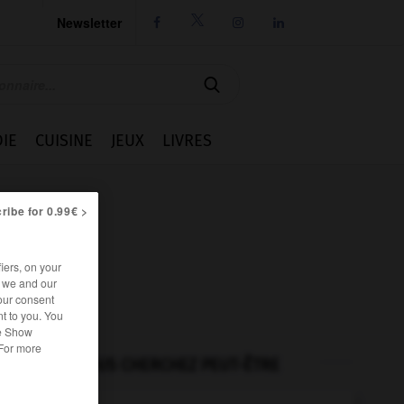
Newsletter




IE
CUISINE
JEUX
LIVRES
ribe for 0.99€ >
iers, on your
r we and our
our consent
t to you. You
he Show
 For more
VOUS CHERCHEZ PEUT-ÊTRE