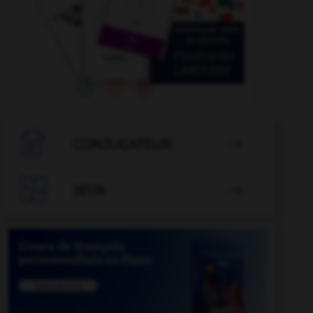

CONJUGATEUR


JEUX
