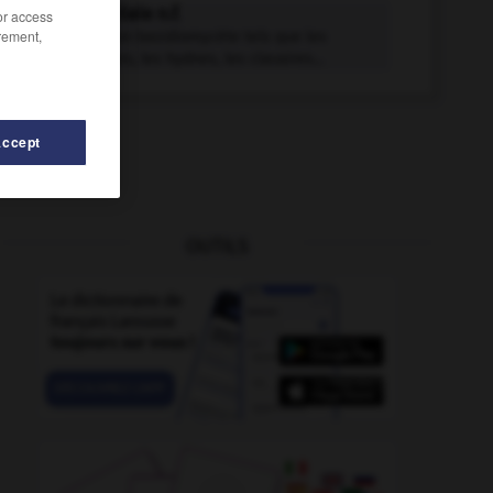
cantharellale n.f.
/or access
rement,
Champignon basidiomycète tels que les
chanterelles, les hydnes, les clavaires...
Accept
OUTILS
anthus
-
canticum
-
cantatrice
-
canter
-
canter