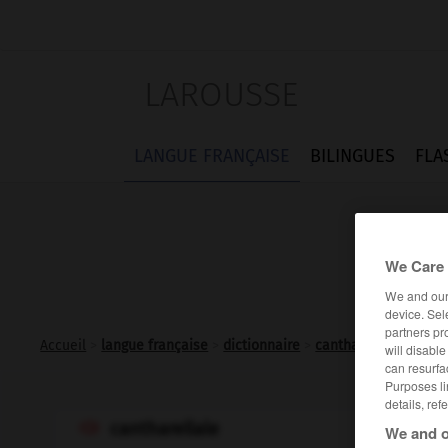
LAROUSSE
LANGUE FRANÇAISE
BILINGUES
FLA
We Care 
We and ou
device. Sel
partners pr
Accueil
>
langue française
>
dictionnaire
>
cantharellale n.f.
will disabl
can resurfa
Purposes li
details, ref
cantharellale

We and o