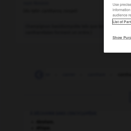
nom féminin
Use precise 
information
(du latin
cantharus,
coupe)
audience r
List of Par
Champignon basidiomycète tels que les chanterelles, le
cantharellales forment un ordre.)
Show Pur
-
canter
-
canter
-
canter
-
canthare
-
cantha
À DÉCOUVRIR DANS L'ENCYCLOPÉDIE
Abraham
.
Afrique
.