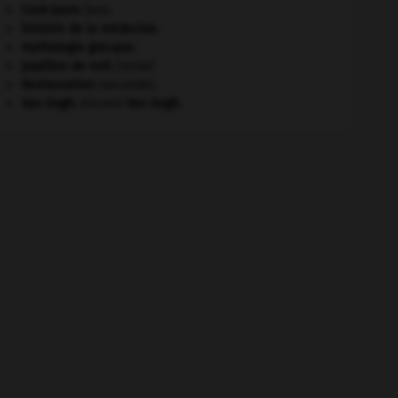
Cent-Jours
(les).
histoire de la médecine.
mythologie grecque.
papillon de nuit
.
[FAUNE]
Restauration
(seconde).
Van Gogh
.
Vincent
Van Gogh
.