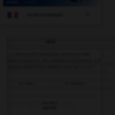

COURS DE FRANÇAIS
QUIZ
« Dans cette boutique, on trouve des
chapeaux [rose] et des manteaux [marron]. » À
quel(s) adjectif(s) mettez-vous un « s » ?
à « rose »
à « marron »
aux deux
adjectifs