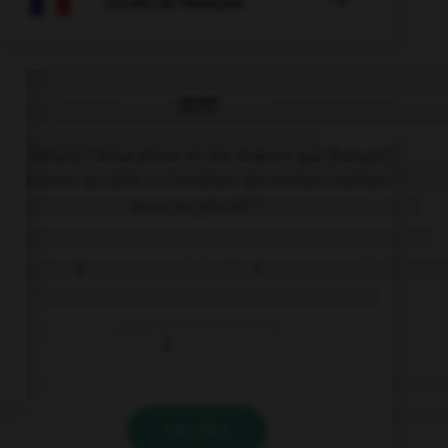

COURS DE FRANÇAIS
QUIZ
« C'[était] l'éducation et les mœurs qui [faisait]
la bonne société. » Combien de verbes mettez-
vous au pluriel ?
0
1
2
VALIDER