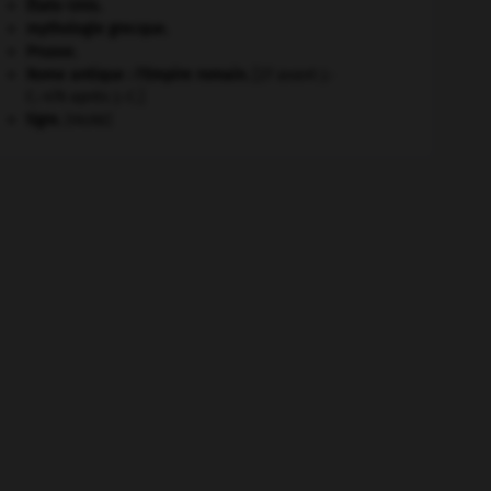
États-Unis
.
mythologie grecque.
Prusse
.
Rome antique : l'Empire romain
.
[27 avant J.-
C.-476 après J.-C.]
tigre
.
[FAUNE]