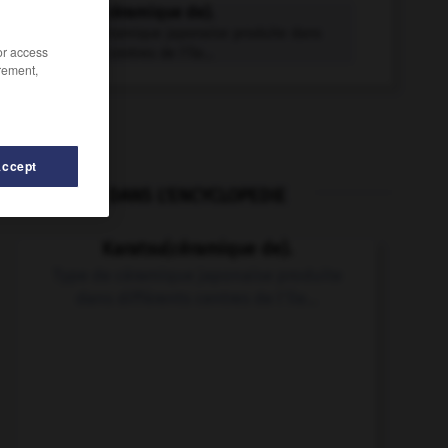
Karatsu (céramique de).
Type de céramique japonaise produite dans
/or access
différents centres de l'île...
rement,
Accept
DANS L'ENCYCLOPEDIE
-
karma
-
karaïte
-
karana
-
karaoké
-
karaté
Karatsu
(céramique de).
Type de céramique japonaise produite
dans différents centres de l'île...