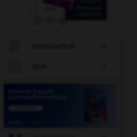

CONJUGATEUR


JEUX
