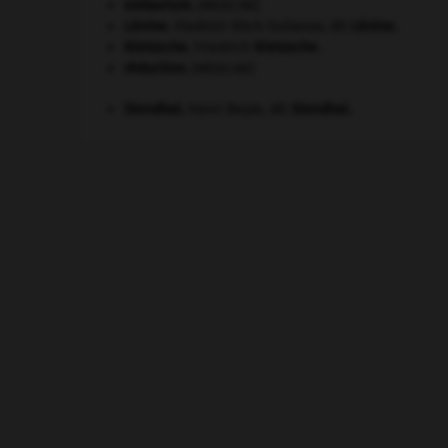
embarrure
.
[MÉDECINE]
Lénine
.
Vladimir Ilitch Oulianov, dit
Lénine
.
Nietzsche
.
Friedrich
Nietzsche
.
réduction
.
[MÉDECINE]
Stendhal
.
Henri Beyle, dit
Stendhal
.