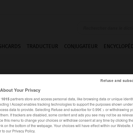
SHCARDS
TRADUCTEUR
CONJUGATEUR
ENCYCLOPÉD
Refuse and subsc
About Your Privacy
r
1015
partners store and access personal data, like browsing data or unique identif
de).
ecting I Accept enables tracking technologies to support the purposes shown unde
ocess data to provide. Selecting Refuse and subscribe for 0.99€ > or withdrawing y
e them. If trackers are disabled, some content and ads you see may not be as relevan
ce this menu to change your choices or withdraw consent at any time by clicking t
nk on the bottom of the webpage. Your choices will have effect within our Website.
er to our Privacy Policy.