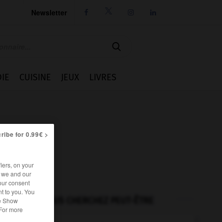
Newsletter




IE
CUISINE
JEUX
LIVRES
ribe for 0.99€ >
iers, on your
r we and our
our consent
t to you. You
VOUS CHERCHEZ PEUT-ÊTRE
he Show
 For more