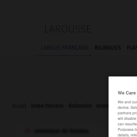
LAROUSSE
LANGUE FRANÇAISE
BILINGUES
FLA
We Care 
We and ou
Accueil
>
langue française
>
dictionnaire
>
Karatsu (céramique 
device. Sel
partners pr
will disabl
can resurfa
Purposes li
céramique de Karatsu

details, ref