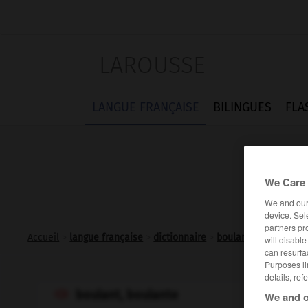
LAROUSSE
LANGUE FRANÇAISE
BILINGUES
FLA
We Care 
We and ou
device. Sel
partners pr
Accueil
>
langue française
>
dictionnaire
>
boulant adj.
will disabl
can resurfa
Purposes li
details, ref
boulant, boulante

We and o