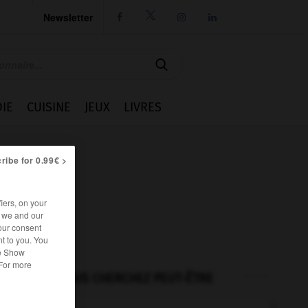
Newsletter




IE
CUISINE
JEUX
LIVRES
ribe for 0.99€ >
iers, on your
r we and our
our consent
t to you. You
he Show
 For more
VOUS CHERCHEZ PEUT-ÊTRE