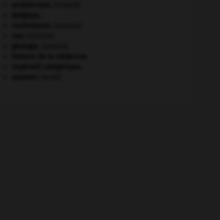
architecture.
.
[DOSSIER]
Belgique
.
contrebasse
.
[MUSIQUE]
eau.
.
[DOSSIER]
géologie.
.
[DOSSIER]
histoire de la médecine.
impératif catégorique.
saumon
.
[FAUNE]