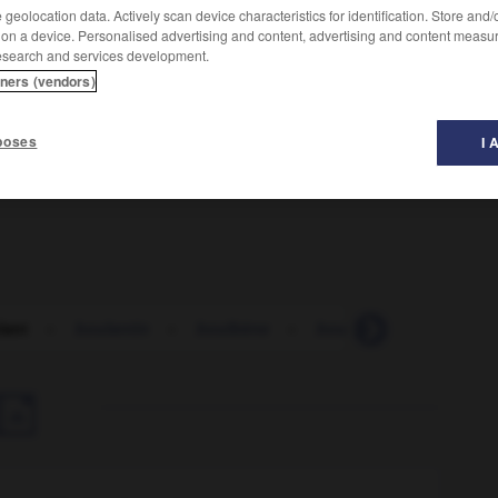
geolocation data. Actively scan device characteristics for identification. Store and
 on a device. Personalised advertising and content, advertising and content measu
esearch and services development.
tners (vendors)
u'on le creuse.
poses
I 
lant
-
boulantin
-
boulbène
-
boule
-
boulé
-
