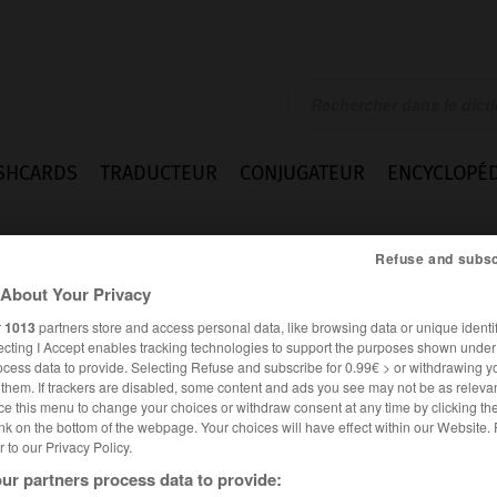
SHCARDS
TRADUCTEUR
CONJUGATEUR
ENCYCLOPÉD
Refuse and subsc
About Your Privacy
r
1013
partners store and access personal data, like browsing data or unique identif
ecting I Accept enables tracking technologies to support the purposes shown unde
ocess data to provide. Selecting Refuse and subscribe for 0.99€ > or withdrawing y
e them. If trackers are disabled, some content and ads you see may not be as relevan
ce this menu to change your choices or withdraw consent at any time by clicking t
nk on the bottom of the webpage. Your choices will have effect within our Website.
er to our Privacy Policy.
ur partners process data to provide: