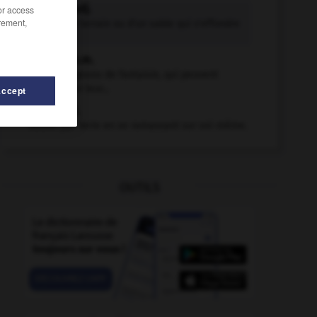
boulant adj.
/or access
rement,
Se dit d'un terrain ou d'un sable qui s'effondre
dès...
boulant n.m.
Type de pigeons de fantaisie, qui peuvent
gonfler d'air leur...
Accept
bouler v.i.
Rouler par terre en se ramassant sur soi-même.
OUTILS
boulê
-
boulanger
-
boulangerie
-
boulangisme
-