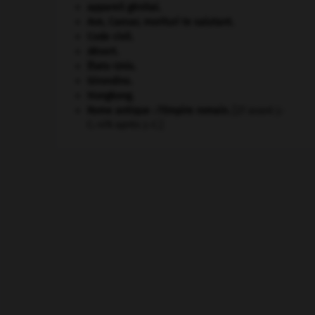
appareil génital.
Ave, Caesar, morituri te salutant
.
Code civil.
désert.
États-Unis
.
Girondins
.
Hongkong
.
Rome antique : l'Empire romain
.
[27 avant J.-
C.-476 après J.-C.]