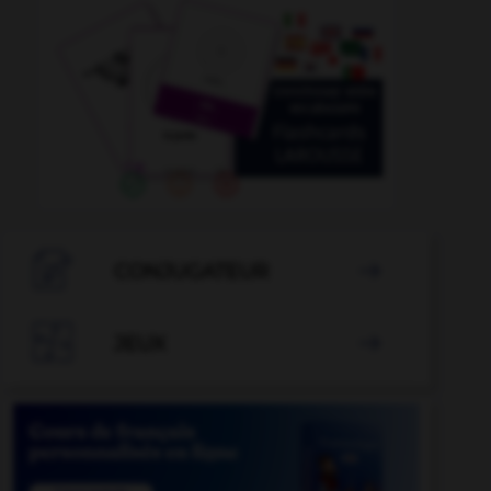

CONJUGATEUR


JEUX
