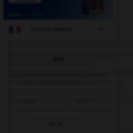

COURS DE FRANÇAIS
QUIZ
Lequel de ces mots ne doit pas prendre
d'accent circonflexe sur le « o » ?
enj…ler
caj…ler
enr…ler