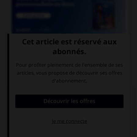

COURS DE FRANÇAIS
QUIZ
Un seul de ces noms double la consonne « r ».
Lequel ?
incohé…ence
récu…ence