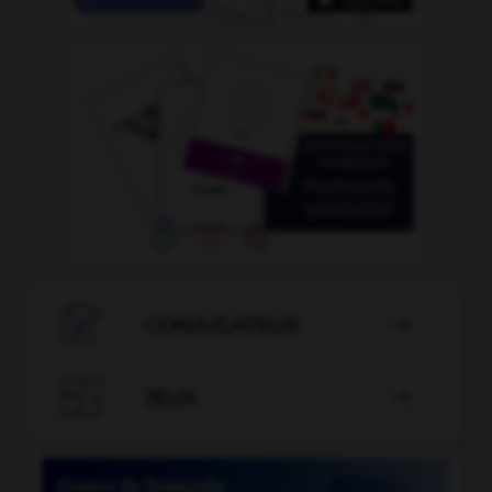

CONJUGATEUR


JEUX
