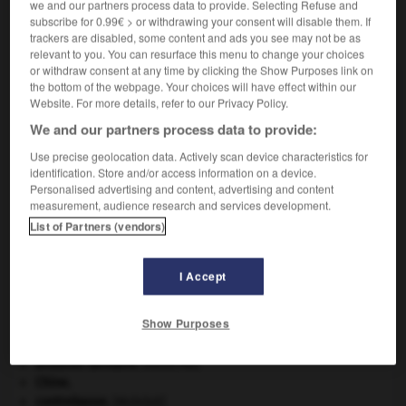
we and our partners process data to provide. Selecting Refuse and
subscribe for 0.99€ > or withdrawing your consent will disable them. If
VOUS CHERCHEZ PEUT-ÊTRE
trackers are disabled, some content and ads you see may not be as
relevant to you. You can resurface this menu to change your choices
or withdraw consent at any time by clicking the Show Purposes link on
the bottom of the webpage. Your choices will have effect within our
bornier n.m.
Website. For more details, refer to our Privacy Policy.
Ensemble de fils pouvant servir d'entrée ou de
sortie pour...
We and our partners process data to provide:
Use precise geolocation data. Actively scan device characteristics for
identification. Store and/or access information on a device.
Personalised advertising and content, advertising and content
measurement, audience research and services development.
aladie_de_Bornholm
-
bornier
-
bornite
-
bornoyer
List of Partners (vendors)

I Accept
À DÉCOUVRIR DANS L'ENCYCLOPÉDIE
Show Purposes
appareil génital.
avulsion dentaire
.
[MÉDECINE]
Chine
.
contrebasse
.
[MUSIQUE]