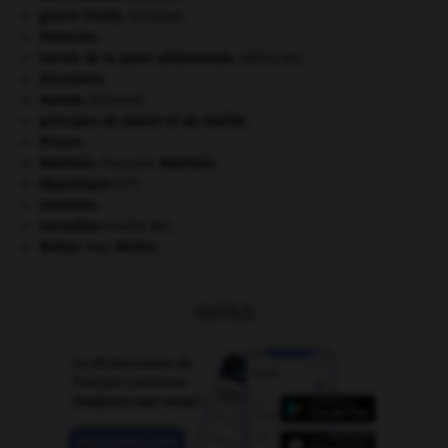
guerre froide
.
.
[DOSSIER]
Héraclès
.
hernie de la paroi abdominale
.
[MÉDECINE]
Jérusalem
.
monde.
.
[DOSSIER]
principes de plaisir et de réalité.
Prusse
.
Rabelais
.
François
Rabelais
.
e
République
(V
).
tourisme.
Versailles
(traité de).
Weber
.
Max
Weber
.
OUTILS