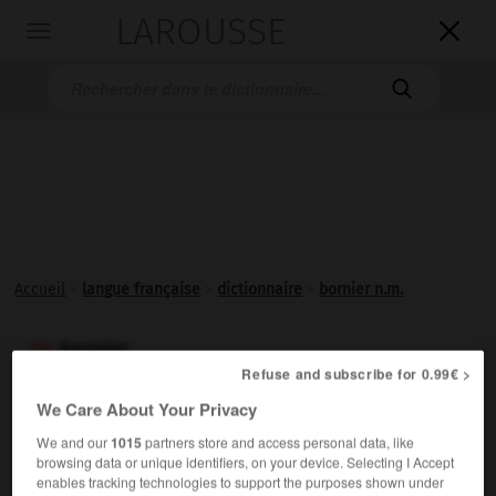
LAROUSSE

Toggle
navigation

Accueil
>
langue française
>
dictionnaire
>
bornier n.m.
bornier

Refuse and subscribe for 0.99€ >
nom masculin
We Care About Your Privacy
Ensemble de fils pouvant servir d'entrée ou de sortie
We and our
1015
partners store and access personal data, like
pour une interface de micro-ordinateur.
browsing data or unique identifiers, on your device. Selecting I Accept
enables tracking technologies to support the purposes shown under