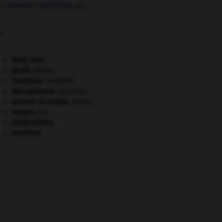
au moment magnétique par...
...
États-Unis
.
girafe
.
[FAUNE]
invasions.
[HISTOIRE]
Mésopotamie
.
.
[DOSSIER]
pieuvre ou poulpe
.
[FAUNE]
Sahara
(le).
Seldjoukides
.
tourisme.