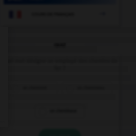

COURS DE FRANÇAIS
QUIZ
Quel mot désigne un employé des chemins de
fer ?
un cheminot
un chemineau
un cheminaux