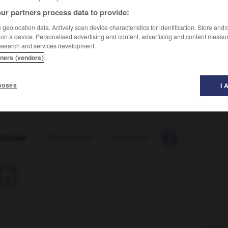
ur partners process data to provide:
geolocation data. Actively scan device characteristics for identification. Store and
mps magnétiques.
 on a device. Personalised advertising and content, advertising and content measu
esearch and services development.
le fonctionnement de divers organes (cœur, poumons,
tners (vendors)
poses
I 
nétisme
-
biomarqueur
-
biomasse
-
biomatériau
-
