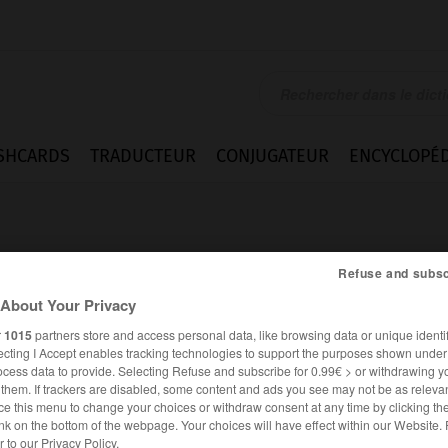
SHCARDS
TRADUCTEUR
CONJUGATEUR
ENCYCLOPÉD
Refuse and subsc
About Your Privacy
r
1015
partners store and access personal data, like browsing data or unique identif
ecting I Accept enables tracking technologies to support the purposes shown unde
ocess data to provide. Selecting Refuse and subscribe for 0.99€ > or withdrawing y
e them. If trackers are disabled, some content and ads you see may not be as relevan
ce this menu to change your choices or withdraw consent at any time by clicking t
nk on the bottom of the webpage. Your choices will have effect within our Website.
er to our Privacy Policy.