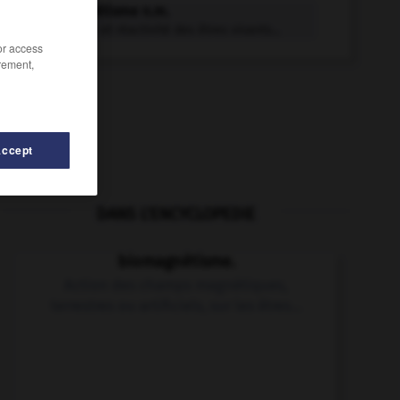
biomagnétisme n.m.
Sensibilité et réactivité des êtres vivants...
/or access
rement,
Accept
DANS L'ENCYCLOPEDIE
biome
-
biomécanique
-
biologisant
-
biologisme
biomagnétisme.
Action des champs magnétiques,
terrestres ou artificiels, sur les êtres...