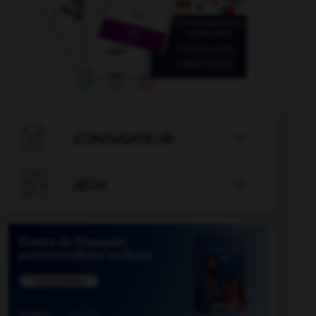

CONJUGATEUR


JEUX
