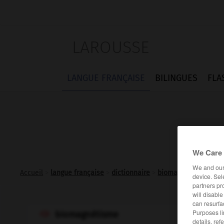
LAROUSSE
LANGUE FRANÇAISE
BILINGUES
FLA
We Care 
We and ou
Accueil
>
langue française
>
dictionnaire
>
biomagnétisme n.m.
device. Sel
partners pr
will disabl
can resurfa
Purposes li
biomagnétisme

details, ref