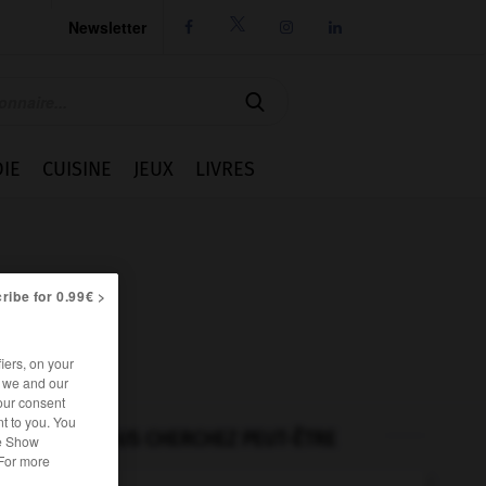
Newsletter




IE
CUISINE
JEUX
LIVRES
ribe for 0.99€ >
iers, on your
r we and our
our consent
t to you. You
VOUS CHERCHEZ PEUT-ÊTRE
he Show
 For more