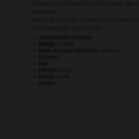
Grandeur caractéristique d'un milieu aimanté, égale 
magnétisme.
Branche de la physique qui étudie les propriétés de la
À DÉCOUVRIR DANS L'ENCYCLOPÉDIE
Commonwealth of Nations
.
géologie.
.
[DOSSIER]
hernie de la paroi abdominale
.
[MÉDECINE]
Jérusalem
.
ONU
.
prêt-bail
(loi du).
saumon
.
[FAUNE]
synapse.