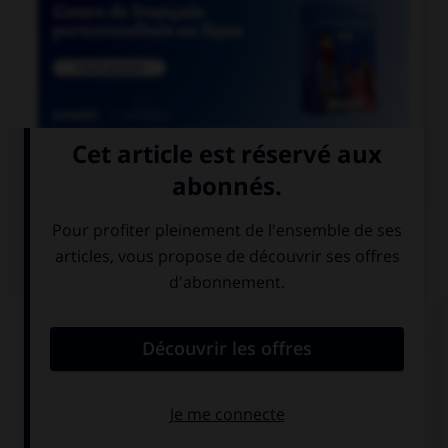

COURS DE FRANÇAIS
QUIZ
Si l'on veut parler de la nation des Francs
pendant le règne de Clovis, dit-on « nation… » :
franque
franche