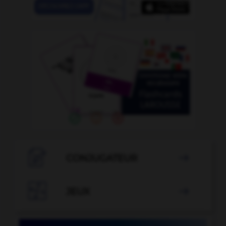

CONJUGATEUR


JEUX
