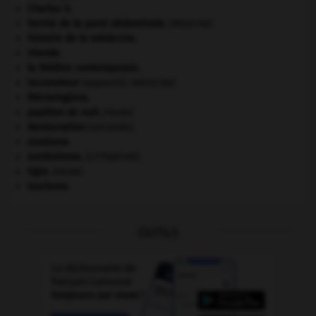
Charles X
.
hernie de la paroi abdominale
.
[MÉDECINE]
histoire de la médecine.
Irlande
.
le théâtre contemporain.
locomoteur
(appareil).
[MÉDECINE]
Mérovingiens
.
papillon de nuit
.
[FAUNE]
Restauration
(seconde).
sionisme.
surréalisme.
[LITTÉRATURE]
tigre
.
[FAUNE]
tourisme.
OUTILS