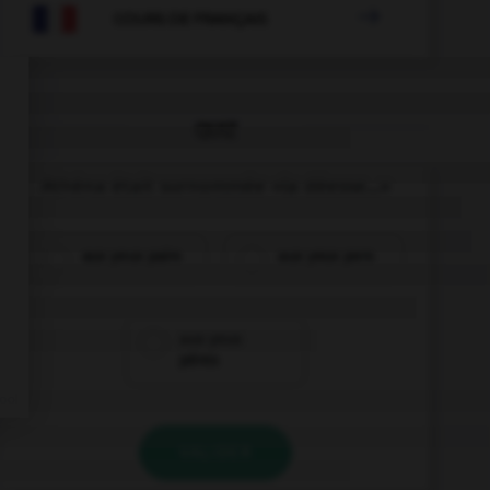

COURS DE FRANÇAIS
QUIZ
Athéna était surnommée «la déesse...»
aux yeux pairs
aux yeux pers
aux yeux
pères
VALIDER