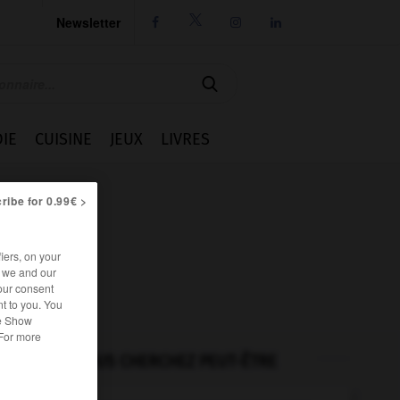
Newsletter




IE
CUISINE
JEUX
LIVRES
ribe for 0.99€ >
iers, on your
r we and our
our consent
t to you. You
he Show
 For more
VOUS CHERCHEZ PEUT-ÊTRE