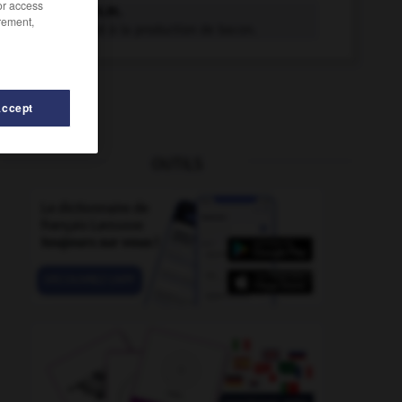
/or access
baconer n.m.
rement,
Porc adapté à la production de bacon.
Accept
OUTILS
acée
-
bactériale
-
bâclage
-
bâcle
-
bâcler
-