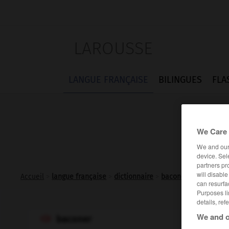
LAROUSSE
LANGUE FRANÇAISE
BILINGUES
FLA
We Care 
We and ou
device. Sel
partners pr
will disabl
Accueil
>
langue française
>
dictionnaire
>
baconer n.m.
can resurfa
Purposes li
details, ref
We and o
baconer
