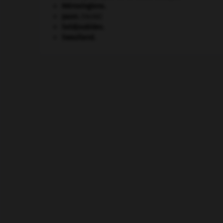
Mérovingiens
.
paon
.
[FAUNE]
Seldjoukides
.
Swaziland
.