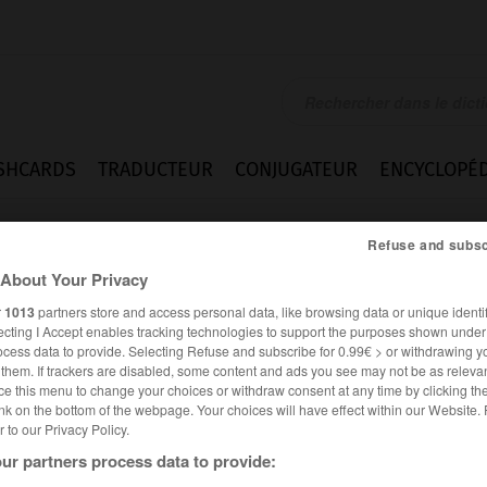
SHCARDS
TRADUCTEUR
CONJUGATEUR
ENCYCLOPÉD
Refuse and subsc
About Your Privacy
r
1013
partners store and access personal data, like browsing data or unique identif
ecting I Accept enables tracking technologies to support the purposes shown unde
ocess data to provide. Selecting Refuse and subscribe for 0.99€ > or withdrawing y
e them. If trackers are disabled, some content and ads you see may not be as relevan
ce this menu to change your choices or withdraw consent at any time by clicking t
nk on the bottom of the webpage. Your choices will have effect within our Website.
er to our Privacy Policy.
ur partners process data to provide: