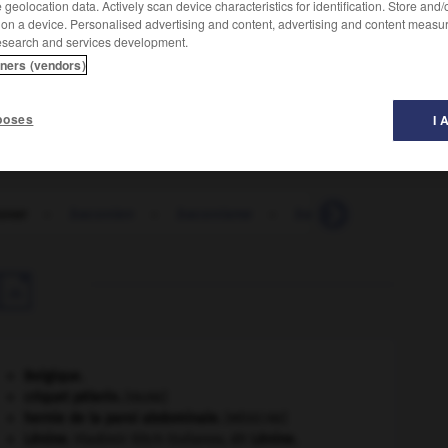
geolocation data. Actively scan device characteristics for identification. Store and
 on a device. Personalised advertising and content, advertising and content measu
esearch and services development.
tners (vendors)
poses
I 
oner
-
baconien
-
baconisme
-
bacovier
-
bactéri

Belgique
.
criquet pélerin
.
[FAUNE]
hernie de la paroi abdominale
.
[MÉDECINE]
Lénine
.
Vladimir Ilitch Oulianov, dit
Lénine
.