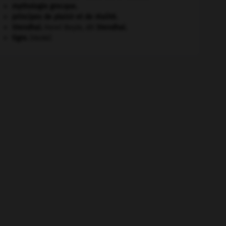
mythologie grecque.
principes de plaisir et de réalité.
Stendhal
.
Henri Beyle, dit
Stendhal
.
tigre
.
[FAUNE]