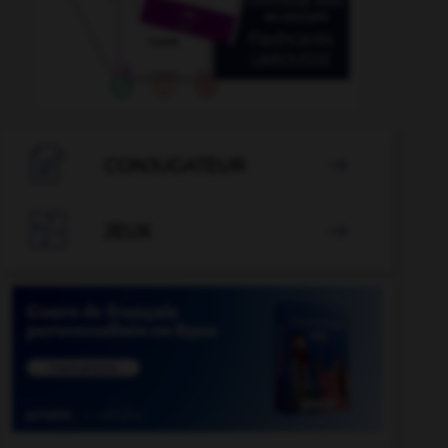

CONJUGATEUR


JEUX
