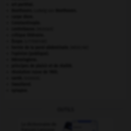
art pariétal.
Beethoven
.
Ludwig van
Beethoven
.
carpe diem
.
Constantinople
.
contrebasse
.
[MUSIQUE]
critique littéraire.
Ésope
.
[LITTÉRATURE]
hernie de la paroi abdominale
.
[MÉDECINE]
l'opinion (publique).
Mérovingiens
.
principes de plaisir et de réalité.
révolution russe de 1905
.
santé.
.
[DOSSIER]
Swaziland
.
synapse.
OUTILS