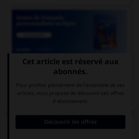

COURS DE FRANÇAIS
QUIZ
Complétez la phrase : « les enquêteurs se perdent
en … » :