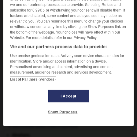
we and our partners process data to provide. Selecting Refuse and
marche.
subscribe for 0.99€ > or withdrawing your consent will disable them. If
trackers are disabled, some content and ads you see may not be as
relevant to you. You can resurface this menu to change your choices
or withdraw consent at any time by clicking the Show Purposes link on
VOUS CHERCHEZ PEUT-ÊTRE
the bottom of the webpage. Your choices will have effect within our
Website. For more details, refer to our Privacy Policy.
We and our partners process data to provide:
astasie n.f.
Incapacité partielle ou totale de conserver la
Use precise geolocation data. Actively scan device characteristics for
identification. Store and/or access information on a device.
station debout, indépendante...
Personalised advertising and content, advertising and content
measurement, audience research and services development.
List of Partners (vendors)
stacoure
-
astarté
-
astasie
-
astate
-
astatique
I Accept

Show Purposes
À DÉCOUVRIR DANS L'ENCYCLOPÉDIE
Abraham
.