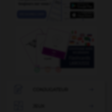

CONJUGATEUR


JEUX
