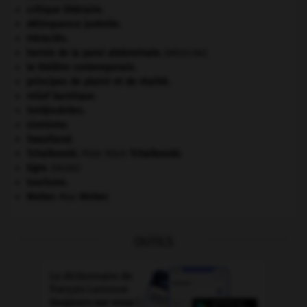
critique littéraire.
délinquance juvénile.
Héraclès
.
hernie de la paroi abdominale
.
[MÉDECINE]
le théâtre contemporain.
principes de plaisir et de réalité.
relief karstique.
Seldjoukides
.
sionisme.
Swaziland
.
Tchaïkovski
.
Piotr Ilitch
Tchaïkovski
.
tigre
.
[FAUNE]
tourisme.
Weber
.
Max
Weber
.
OUTILS