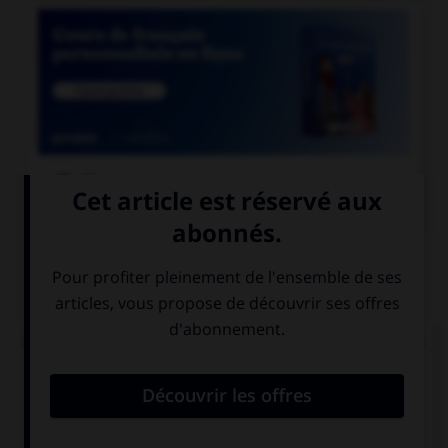

COURS DE FRANÇAIS
QUIZ
Un « canut » est un ouvrier des manufactures de
soie à Lyon. Mais comment appelle-t-on les
ouvrières de ces manufactures ?