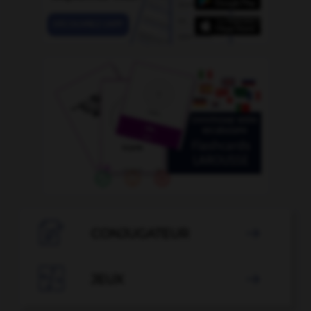

CONJUGATEUR


JEUX
