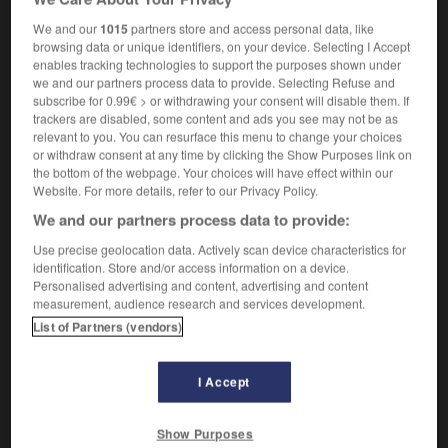
travail, une action :
Assister aux cours avec assiduité.
We and our
1015
partners store and access personal data, like
Synonymes :
browsing data or unique identifiers, on your device. Selecting I Accept
constance
-
continuité
-
fidélité
-
ponctualité
-
enables tracking technologies to support the purposes shown under
régularité
-
ténacité
-
zèle
we and our partners process data to provide. Selecting Refuse and
subscribe for 0.99€ > or withdrawing your consent will disable them. If
Contraires :
trackers are disabled, some content and ads you see may not be as
abandon
-
délaissement
-
inexactitude
-
infidélité
-
relevant to you. You can resurface this menu to change your choices
insouciance
-
irrégularité
-
laisser-aller
-
négligence
-
or withdraw consent at any time by clicking the Show Purposes link on
the bottom of the webpage. Your choices will have effect within our
paresse
-
relâchement
Website. For more details, refer to our Privacy Policy.
We and our partners process data to provide:
assiduités

Use precise geolocation data. Actively scan device characteristics for
nom féminin pluriel
identification. Store and/or access information on a device.
Personalised advertising and content, advertising and content
Manifestations indiscrètes d'empressement auprès
measurement, audience research and services development.
d'une femme :
Il importunait sa voisine de ses
List of Partners (vendors)
assiduités.
Synonymes :
I Accept
cour
-
galanterie
Show Purposes