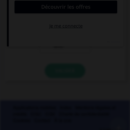
[confié] leurs
[confié] à lui.
secrets.
elles ont
[confié] leurs
affaires à une
amie.
VALIDER
Applications mobiles
Index
Mentions légales et
crédits
CGU
CGV
Charte de confidentialité
Cookies
Contact
À la une
+
© Larousse