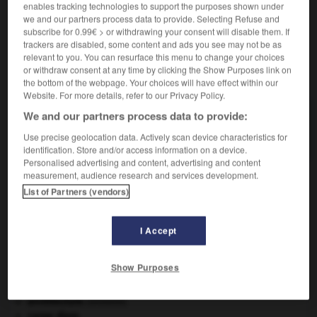
enables tracking technologies to support the purposes shown under
Qui empêche la formation de givre sur un aéronef.
we and our partners process data to provide. Selecting Refuse and
subscribe for 0.99€ > or withdrawing your consent will disable them. If
trackers are disabled, some content and ads you see may not be as
relevant to you. You can resurface this menu to change your choices
or withdraw consent at any time by clicking the Show Purposes link on
VOUS CHERCHEZ PEUT-ÊTRE
the bottom of the webpage. Your choices will have effect within our
Website. For more details, refer to our Privacy Policy.
We and our partners process data to provide:
antigivrant adj.
Qui empêche la formation de givre sur un aéronef.
Use precise geolocation data. Actively scan device characteristics for
identification. Store and/or access information on a device.
Personalised advertising and content, advertising and content
measurement, audience research and services development.
List of Partners (vendors)
re
-
antigivrage
-
antigivrant
-
antiglisse
-
antigl
I Accept

Show Purposes
À DÉCOUVRIR DANS L'ENCYCLOPÉDIE
architecture.
.
[DOSSIER]
carpe diem
.