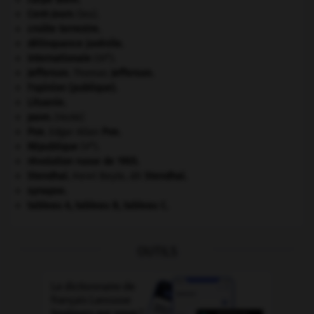
Cent-Jours
(les).
croûte terrestre.
délinquance juvénile.
e
Internationale
(III
).
Jefferson
.
Thomas
Jefferson
.
l'opinion (publique).
Lituanie
.
paon
.
[FAUNE]
Poe
.
Edgar Allan
Poe
.
e
République
(V
).
révolution russe de 1905
.
Stendhal
.
Henri Beyle, dit
Stendhal
.
synapse.
tableau A, tableau B, tableau C.
OUTILS