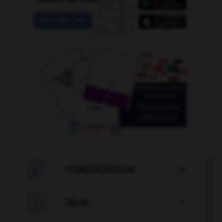

CONJUGATEUR


JEUX
