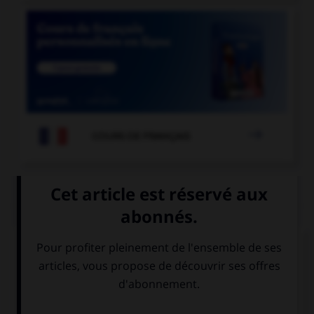

COURS DE FRANÇAIS
QUIZ
Le participe passé s'accorde avec le sujet dans
une seule de ces propositions. Laquelle ?
elles se sont
elles se sont