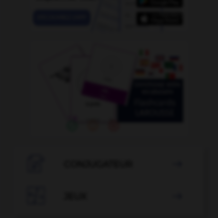

CONJUGATEUR


JEUX
