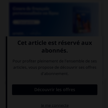

COURS DE FRANÇAIS
QUIZ
Lequel de ces mots ne doit pas prendre d'accent
circonflexe sur le « o » ?
enj…ler
caj…ler