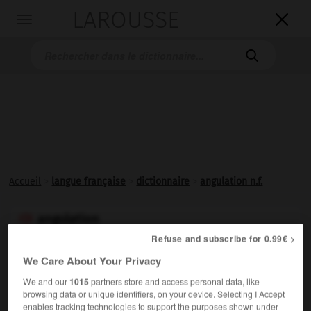
LAROUSSE

Toggle
navigation

Accueil
>
langue française
>
dictionnaire
>
angulation n.f.
angulation

nom féminin
Refuse and subscribe for 0.99€ >
(du latin
angulus
, angle)
We Care About Your Privacy
Attitude du skieur dans laquelle les articulations
We and our
1015
partners store and access personal data, like
(genoux et hanches) sont décalées par rapport à l'axe du
browsing data or unique identifiers, on your device. Selecting I Accept
enables tracking technologies to support the purposes shown under
corps.