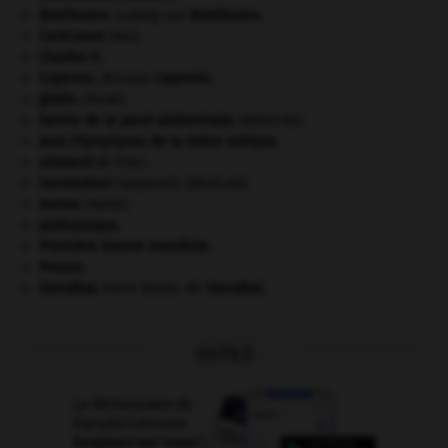
Beethoven
.
Ludwig van
Beethoven
.
Cent-Jours
(les).
Charles X
.
Copernic
.
Nicolas
Copernic
.
girafe
.
[FAUNE]
hernie de la paroi abdominale
.
[MÉDECINE]
Jeux Olympiques de la Grèce antique
.
Léonard
de Vinci.
locomoteur
(appareil).
[MÉDECINE]
morse
.
[FAUNE]
paléozoïque.
Première Guerre mondiale
.
Prusse
.
Stendhal
.
Henri Beyle, dit
Stendhal
.
OUTILS