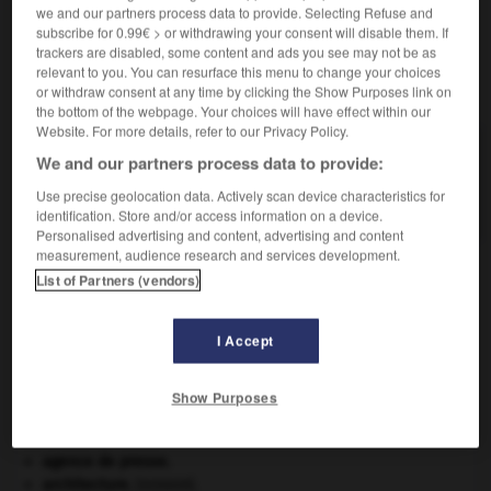
we and our partners process data to provide. Selecting Refuse and
subscribe for 0.99€ > or withdrawing your consent will disable them. If
trackers are disabled, some content and ads you see may not be as
relevant to you. You can resurface this menu to change your choices
VOUS CHERCHEZ PEUT-ÊTRE
or withdraw consent at any time by clicking the Show Purposes link on
the bottom of the webpage. Your choices will have effect within our
Website. For more details, refer to our Privacy Policy.
angulation n.f.
We and our partners process data to provide:
Attitude du skieur dans laquelle les articulations
Use precise geolocation data. Actively scan device characteristics for
(genoux et hanches) sont décalées...
identification. Store and/or access information on a device.
Personalised advertising and content, advertising and content
measurement, audience research and services development.
List of Partners (vendors)
phe
-
angulaire
-
angulation
-
anguleux
-
angust
I Accept

Show Purposes
À DÉCOUVRIR DANS L'ENCYCLOPÉDIE
agence de presse.
architecture.
.
[DOSSIER]