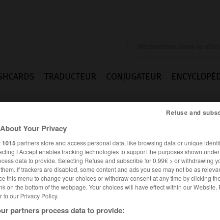
SHCARDS
TRADUCTEUR
CONJUGATEUR
ENCYCLOPÉD
Refuse and subsc
About Your Privacy
r
1015
partners store and access personal data, like browsing data or unique identif
ecting I Accept enables tracking technologies to support the purposes shown unde
ocess data to provide. Selecting Refuse and subscribe for 0.99€ > or withdrawing y
e them. If trackers are disabled, some content and ads you see may not be as relevan
ce this menu to change your choices or withdraw consent at any time by clicking t
nk on the bottom of the webpage. Your choices will have effect within our Website.
er to our Privacy Policy.
ur partners process data to provide: