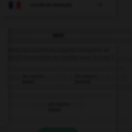

COURS DE FRANÇAIS
QUIZ
Parmi ces locutions, laquelle comporte un
adjectif s'accordant en nombre avec le nom ?
des papiers
des papiers
[bulle]
[buvard]
des papiers
[bible]