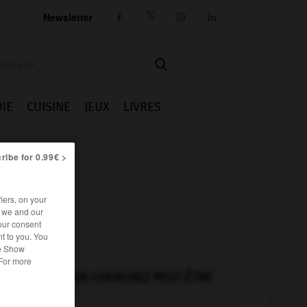
Newsletter




IE
CUISINE
JEUX
LIVRES
ribe for 0.99€ >
iers, on your
r we and our
our consent
t to you. You
he Show
 For more
VOUS CHERCHEZ PEUT-ÊTRE