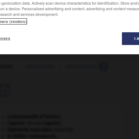
geolocation data. Actively scan device characteristics for identification. Store and
 on a device. Personalised advertising and content, advertising and content measu
esearch and services development.
tners (vendors)
n fluide gazeux, en particulier la vitesse du vent.
poses
I 
mètre
-
anémométrie
-
anémométrique
-
anémone

Commonwealth of Nations
.
Copernic
.
Nicolas
Copernic
.
hypertonie musculaire
.
[MÉDECINE]
le théâtre contemporain.