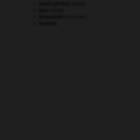
martin-pêcheur
.
[FAUNE]
paon
.
[FAUNE]
Restauration
(seconde).
tourisme.