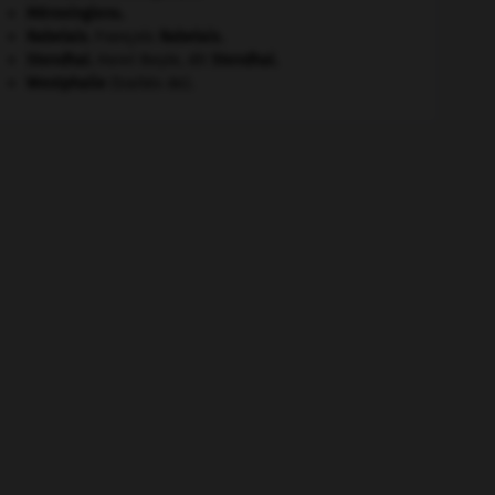
Mérovingiens
.
Rabelais
.
François
Rabelais
.
Stendhal
.
Henri Beyle, dit
Stendhal
.
Westphalie
(traités de).