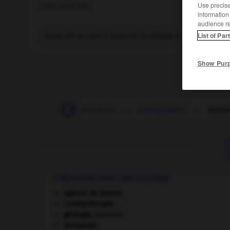
Use precise 
nom masculin
information
audience r
List of Par
Appareil servant à mesurer la vitesse d'écoulement d'u
Show Pur
-
anémique
-
anémochore
-
anémographe
-
anémo
À DÉCOUVRIR DANS L'ENCYCLOPÉDIE
agence de presse.
Constantinople
.
géologie.
.
[DOSSIER]
Jérusalem
.