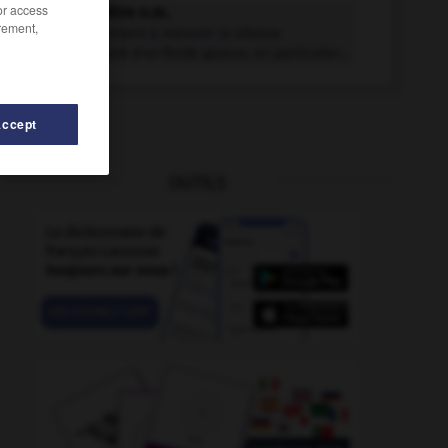
/or access
anémomètre n.m.
rement,
Appareil servant à mesurer la vitesse
d'écoulement d'un fluide gazeux, en particulier...
Accept
OUTILS
-
anémophile
-
anémophilie
-
anémie
-
anémier
-