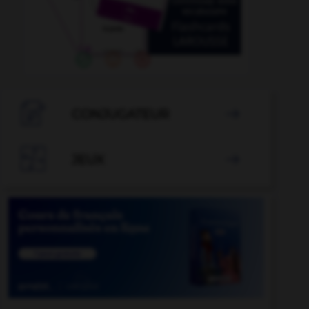

CONJUGATEUR


JEUX
