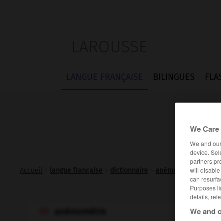
LAROUSSE
LANGUE FRANÇAISE
BILINGUES
FLA
We Care 
We and ou
device. Sel
partners pr
will disabl
Accueil
>
langue française
>
dictionnaire
>
anémomètre n.m.
can resurfa
Purposes li
details, ref
We and o
anémomètre
