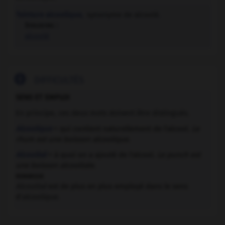
Teinture alcoolique,
synonyme de alcoolé.
Synonyme :
alcoolé

DIFFICULTÉS
SENS ET EMPLOI
En principe, ces deux mots doivent être distingués.
Alcoolique
= qui contient naturellement de l'alcool.
Le
rhum est une boisson alcoolique
.
Alcoolisé
= à quoi on a ajouté de l'alcool.
Le punch est
une boisson alcoolisée
.
remarque
Alcoolisé
est de plus en plus employé dans le sens
d'
alcoolique
.