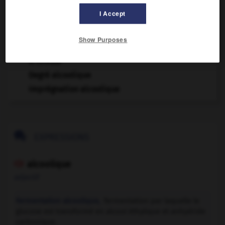
Teinture alcoolique
I Accept
AUTRES TRADUCTIONS
Show Purposes
Conduite en état alcoolique ou en état
d'ivresse
Degré alcoolique
Imprégnation alcoolique

EXPRESSIONS
alcoolique

adjectif
Fermentation alcoolique,
fermentation par laquelle le
glucose est transformé en alcool éthylique et anhydride
carbonique.