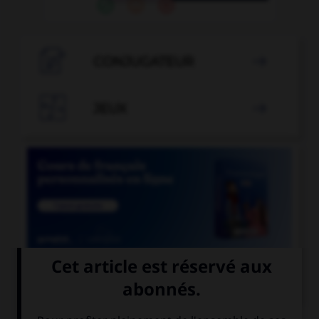

CONJUGATEUR


JEUX


COURS DE FRANÇAIS