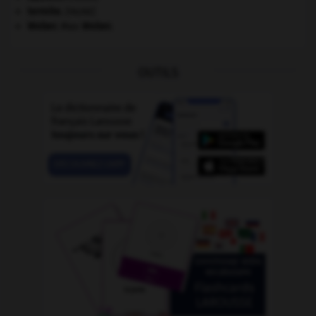
termite
.
[FAUNE]
Weber
.
Max
Weber
.
OUTILS