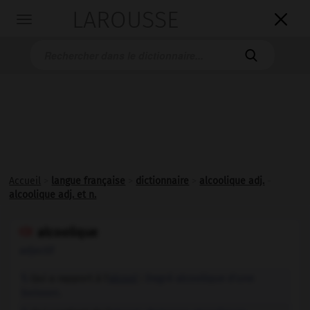
LAROUSSE

Toggle
navigation

Accueil
>
langue française
>
dictionnaire
>
alcoolique adj.
-
alcoolique adj. et n.
alcoolique

adjectif
Qui a rapport à l'
alcool
:
Degré alcoolique d'une
1.
boisson.