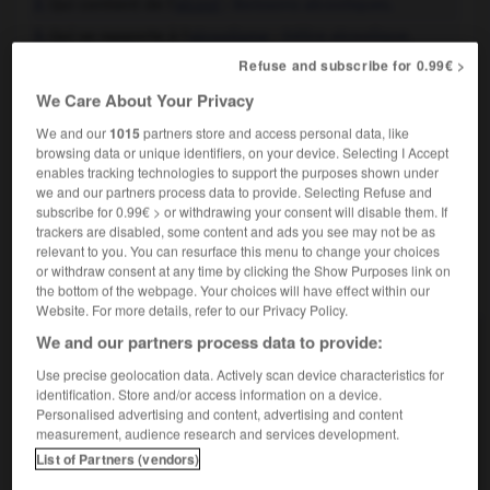
Qui contient de l'
alcool
:
Boissons alcooliques.
2.
Qui se rapporte à l'
alcoolisme
:
Délire alcoolique.
3.
Refuse and subscribe for 0.99€ >
alcoolique

We Care About Your Privacy
adjectif et nom
We and our
1015
partners store and access personal data, like
browsing data or unique identifiers, on your device. Selecting I Accept
Qui boit avec excès et de façon habituelle des boissons
enables tracking technologies to support the purposes shown under
alcooliques.
we and our partners process data to provide. Selecting Refuse and
subscribe for 0.99€ > or withdrawing your consent will disable them. If
trackers are disabled, some content and ads you see may not be as
relevant to you. You can resurface this menu to change your choices
or withdraw consent at any time by clicking the Show Purposes link on
VOUS CHERCHEZ PEUT-ÊTRE
the bottom of the webpage. Your choices will have effect within our
Website. For more details, refer to our Privacy Policy.
We and our partners process data to provide:
alcoolique adj.
Qui a rapport à l'alcool.
Use precise geolocation data. Actively scan device characteristics for
identification. Store and/or access information on a device.
alcoolique adj. et n.
Personalised advertising and content, advertising and content
Qui boit avec excès et de façon habituelle
measurement, audience research and services development.
des boissons...
List of Partners (vendors)
Fermentation alcoolique