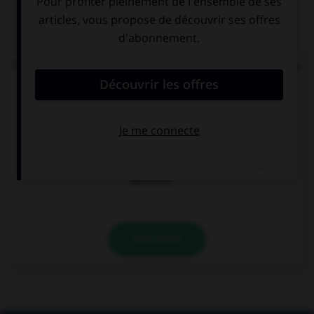
QUIZ
Quand la route est pleine de bosses et d'ornières,
on dit qu'elle est :
cahoteuse
cahotique
cahotière
VALIDER