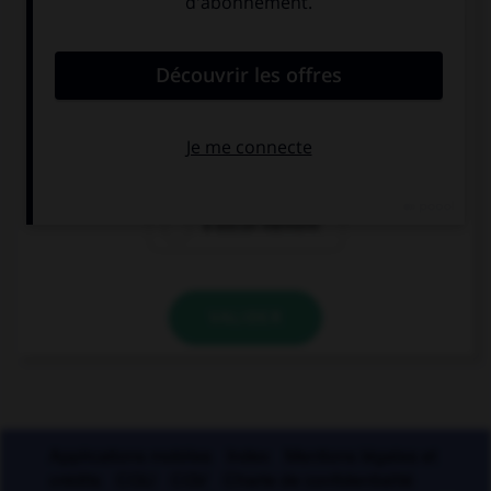
vous écrivez « 1789 » en toutes lettres, à quel(s)
élément(s) mettez-vous un « s » ?
à «cent» mais
à «vingt» mais
pas à «vingt»
pas à «cent»
à aucun élément
VALIDER
Applications mobiles
Index
Mentions légales et
crédits
CGU
CGV
Charte de confidentialité