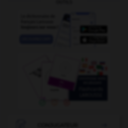
OUTILS

CONJUGATEUR
