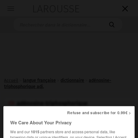
LAROUSSE

Toggle
navigation

Accueil
>
langue française
>
dictionnaire
>
adénosine-
triphosphorique adj.
adénosine-triphosphorique

adjectif
Refuse and subscribe for 0.99€ >
We Care About Your Privacy
We and our
1015
partners store and access personal data, like
browsing data or unique identifiers, on your device. Selecting I Accept