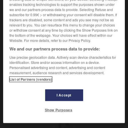
VOUS CHERCHEZ PEUT-ÊTRE
enables tracking technologies to support the purposes shown under
we and our partners process data to provide. Selecting Refuse and
subscribe for 0.99€ > or withdrawing your consent will disable them. If
adénosine-triphosphorique adj.
trackers are disabled, some content and ads you see may not be as
Acide adénosine-triphosphorique (A.T.P.)...
relevant to you. You can resurface this menu to change your choices
or withdraw consent at any time by clicking the Show Purposes link on
Acide adénosine-triphosphorique (A.T.P.)
the bottom of the webpage. Your choices will have effect within our
Website. For more details, refer to our Privacy Policy.
We and our partners process data to provide:

Use precise geolocation data. Actively scan device characteristics for
EXPRESSIONS
identification. Store and/or access information on a device.
Personalised advertising and content, advertising and content
Acide adénosine-triphosphorique (A.T.P.),
trinucléotide
measurement, audience research and services development.
à liaison riche en énergie formé par phosphorylation
List of Partners (vendors)
oxydative de l'A.D.P. et qui joue un rôle capital comme
transporteur de radicaux phosphorylés et d'énergie.
I Accept
iphosphate
-
adénosine-triphosphorique
-
adénovirus
Show Purposes
