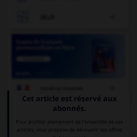

JEUX


COURS DE FRANÇAIS
QUIZ
« La Révolution française a débuté en 1789. » Si