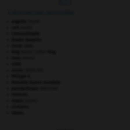
À DÉCOUVRIR DANS L'ENCYCLOPÉDIE
anguille
.
[FAUNE]
cerf
.
[FAUNE]
Constantinople
.
Empire byzantin
.
exode rural.
King
.
Martin Luther
King
.
lama
.
[FAUNE]
OTAN
ovaire
.
[MÉDECINE]
Philippe II
.
Première Guerre mondiale
.
pseudarthrose
.
[MÉDECINE]
réalisme.
requin
.
[FAUNE]
sionisme.
Ulysse
.