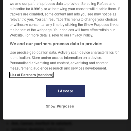
we and our partners process data to provide. Selecting Refuse and
subscribe for 0.99€ > or withdrawing your consent will disable them. If
VOUS CHERCHEZ PEUT-ÊTRE
trackers are disabled, some content and ads you see may not be as
relevant to you. You can resurface this menu to change your choices
or withdraw consent at any time by clicking the Show Purposes link on
acroparesthésie n.f.
the bottom of the webpage. Your choices will have effect within our
Sensation d'engourdissement, de picotement ou de
Website. For more details, refer to our Privacy Policy.
fourmillement de l'extrémité des...
We and our partners process data to provide:
Use precise geolocation data. Actively scan device characteristics for
identification. Store and/or access information on a device.
Personalised advertising and content, advertising and content
measurement, audience research and services development.
e
-
acronyme
-
acroparesthésie
-
acropète
-
acro
List of Partners (vendors)

I Accept
À DÉCOUVRIR DANS L'ENCYCLOPÉDIE
Show Purposes
appareil génital.
art pariétal.
Ave, Caesar, morituri te salutant
.
avulsion dentaire
.
[MÉDECINE]