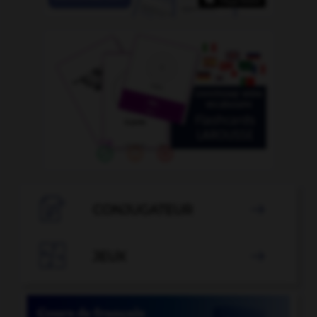

CONJUGATEUR


JEUX
