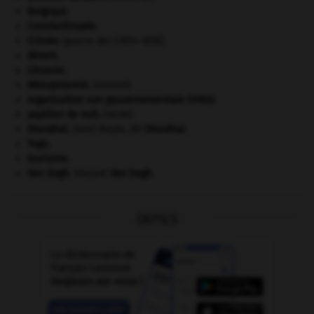
Belgique
.
Constantinople
.
Crimée
(guerre de) [1854-1856].
désert.
Lituanie
.
Mésopotamie
.
.
[DOSSIER]
organisation non gouvernementale (ONG).
papillon de nuit
.
[FAUNE]
Stendhal
.
Henri Beyle, dit
Stendhal
.
Togo
.
tourisme.
Van Gogh
.
Vincent
Van Gogh
.
OUTILS