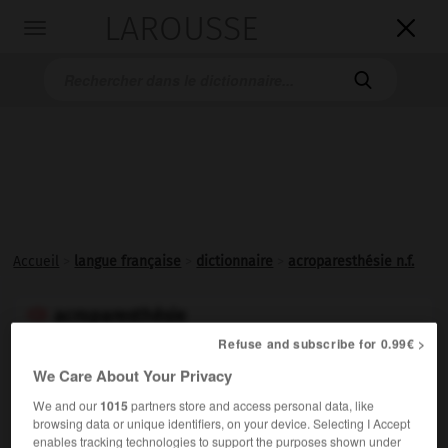
LAROUSSE

Toggle
navigation

Accueil
>
langue française
>
dictionnaire
>
acroparesthésie n.f.
acroparesthésie

nom féminin
Refuse and subscribe for 0.99€ >
We Care About Your Privacy
Sensation d'engourdissement, de picotement ou de
fourmillement de l'extrémité des membres.
We and our
1015
partners store and access personal data, like
browsing data or unique identifiers, on your device. Selecting I Accept
enables tracking technologies to support the purposes shown under