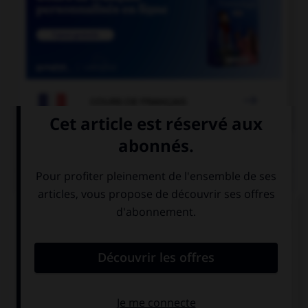

COURS DE FRANÇAIS
QUIZ
« La Révolution française a débuté en 1789. » Si
vous écrivez « 1789 » en toutes lettres, à quel(s)
élément(s) mettez-vous un « s » ?
à «cent» mais
à «vingt» mais
pas à «vingt»
pas à «cent»