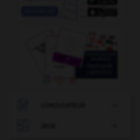

CONJUGATEUR


JEUX
