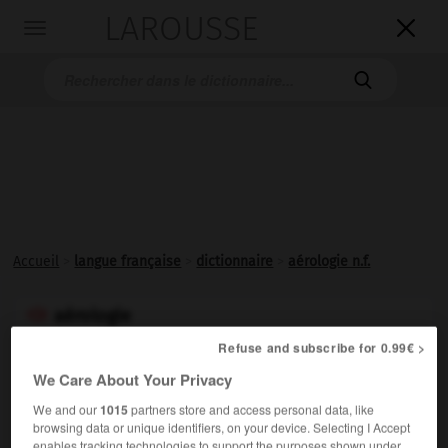
LAROUSSE

Toggle
navigation

Accueil
>
langue française
>
dictionnaire
>
aérologie n.f.
aérologie

nom féminin
Refuse and subscribe for 0.99€ >
We Care About Your Privacy
Science qui étudie les couches atmosphériques situées
au-dessus de 3 000 m et qui échappent généralement à
We and our
1015
partners store and access personal data, like
l'action du relief terrestre.
browsing data or unique identifiers, on your device. Selecting I Accept
enables tracking technologies to support the purposes shown under