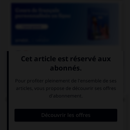

COURS DE FRANÇAIS
QUIZ
Que signifie la racine grecque « drome », présente
dans « hippodrome », « palindrome » et
« dromadaire » ?