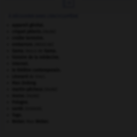

À DÉCOUVRIR DANS L'ENCYCLOPÉDIE
appareil génital.
criquet pélerin
.
[FAUNE]
croûte terrestre.
embarrure
.
[MÉDECINE]
Gama
.
Vasco de
Gama
.
histoire de la médecine.
Internet
.
le théâtre contemporain.
Léonard
de Vinci.
Mao Zedong
.
martin-pêcheur
.
[FAUNE]
morse
.
[FAUNE]
Pologne
.
santé.
.
[DOSSIER]
Togo
.
Weber
.
Max
Weber
.