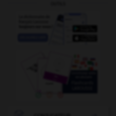
OUTILS

CONJUGATEUR
