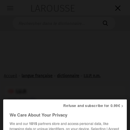
LAROUSSE

Toggle
navigation

Accueil
>
langue française
>
dictionnaire
>
I.U.P. n.m.
I.U.P.

nom masculin
Refuse and subscribe for 0.99€ >
Abréviation de
institut universitaire professionnalisé
.
We Care About Your Privacy
We and our
1015
partners store and access personal data, like
browsing data or unique identifiers, on your device. Selecting I Accept