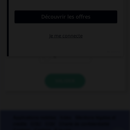
« Qu'y a t il de plus tape à l'œil que le faux
marbre ? ». Combien doit-on mettre de traits
d'union dans cette phrase ?
3
4
5
VALIDER
Applications mobiles
Index
Mentions légales et
crédits
CGU
CGV
Charte de confidentialité