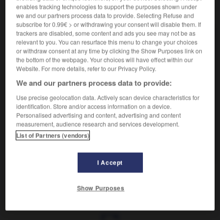
enables tracking technologies to support the purposes shown under
VOUS CHERCHEZ PEUT-ÊTRE
we and our partners process data to provide. Selecting Refuse and
subscribe for 0.99€ > or withdrawing your consent will disable them. If
trackers are disabled, some content and ads you see may not be as
I.U.P. n.m.
relevant to you. You can resurface this menu to change your choices
Abréviation de institut universitaire
or withdraw consent at any time by clicking the Show Purposes link on
professionnalisé.
the bottom of the webpage. Your choices will have effect within our
Website. For more details, refer to our Privacy Policy.
We and our partners process data to provide:
AUTRES TRADUCTIONS
Use precise geolocation data. Actively scan device characteristics for
Titre universel de paiement (T.U.P.)
identification. Store and/or access information on a device.
Personalised advertising and content, advertising and content
Travail d'intérêt général (T.I.G.)
measurement, audience research and services development.
Zone d'intervention foncière (Z.I.F.)
List of Partners (vendors)
Zone industrielle (Z.I.)
I Accept
Show Purposes
u
-
IUFM
-
iule
-
I.U.P.
-
I_U_T_
-
I_V_D_
-