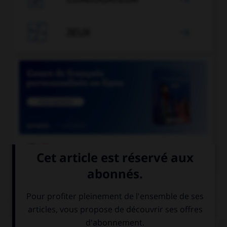

JEUX


COURS DE FRANÇAIS
QUIZ