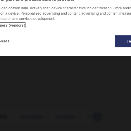
geolocation data. Actively scan device characteristics for identification. Store and
isées
.
 on a device. Personalised advertising and content, advertising and content measu
esearch and services development.
tners (vendors)
poses
I 
S.S.
-
dessablage
-
dessabler
-
dessableur
-
dess