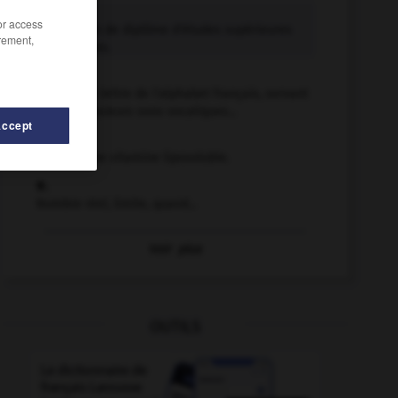
D.E.S.S.
/or access
Abréviation de diplôme d'études supérieures
rement,
spécialisées.
e n.m.
Cinquième lettre de l'alphabet français, servant
à noter plusieurs sons vocaliques...
Accept
E.
Désigne une vitamine liposoluble.
e.
Nombre réel, limite, quand...
Voir
plus
OUTILS
aisir
-
dessaisissement
-
despotisme
-
desquamatif