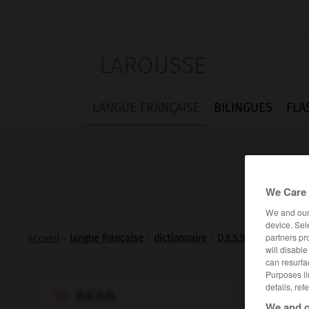
LAROUSSE
LANGUE FRANÇAISE
BILINGUES
FLA
We Care 
We and ou
device. Sel
partners pr
Accueil
>
langue française
>
dictionnaire
>
D.E.S.S.
will disabl
can resurfa
Purposes li
details, ref
D.E.S.S.

We and o