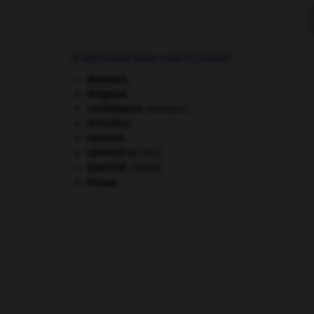
À DÉCOUVRIR DANS L'ENCYCLOPÉDIE
Abraham
.
Belgique
.
contrebasse
.
[MUSIQUE]
Girondins
.
Internet
.
Léonard
de Vinci.
manchot
.
[FAUNE]
Prusse
.