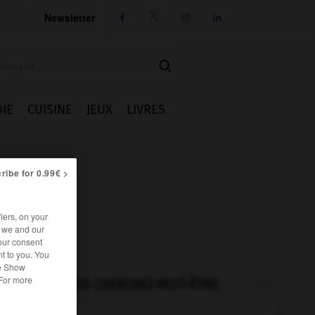
Newsletter




IE
CUISINE
JEUX
LIVRES
ribe for 0.99€ >
iers, on your
r we and our
our consent
t to you. You
he Show
 For more
VOUS CHERCHEZ PEUT-ÊTRE