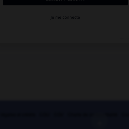
légales et crédits
CGU
CGV
Charte de confidentialité
Coo
+