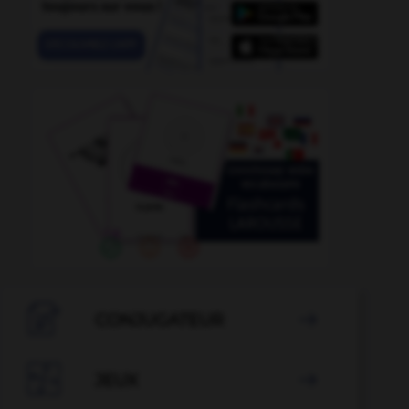

CONJUGATEUR


JEUX
