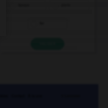
époque
pierre
fer
VALIDER
kies
Contact
À la une
© Larousse