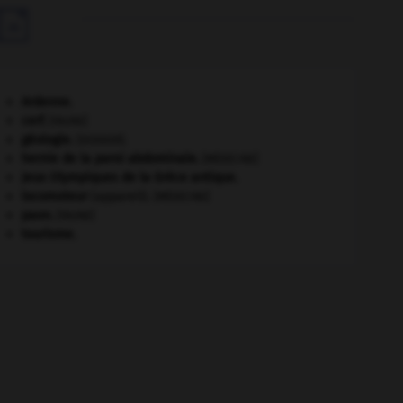

Ardenne
.
cerf
.
[FAUNE]
géologie.
.
[DOSSIER]
hernie de la paroi abdominale
.
[MÉDECINE]
Jeux Olympiques de la Grèce antique
.
locomoteur
(appareil).
[MÉDECINE]
paon
.
[FAUNE]
tourisme.