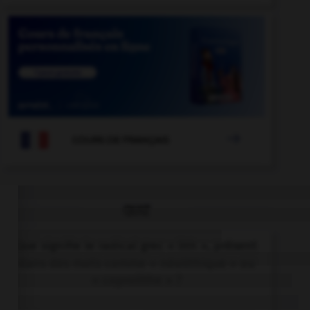

COURS DE FRANÇAIS
QUIZ
Que signifie le radical grec « lith », présent
dans des mots comme « néolithique » ou
« coprolithe » ?