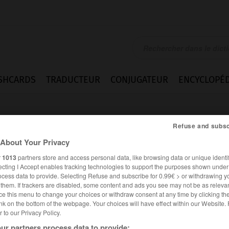
SHCARDS
TRADUCTEUR
CONJUGATEUR
ENCYCLOPÉD
Refuse and subsc
About Your Privacy
r
1013
partners store and access personal data, like browsing data or unique identif
ecting I Accept enables tracking technologies to support the purposes shown unde
ocess data to provide. Selecting Refuse and subscribe for 0.99€ > or withdrawing y
e them. If trackers are disabled, some content and ads you see may not be as relevan
ce this menu to change your choices or withdraw consent at any time by clicking t
nk on the bottom of the webpage. Your choices will have effect within our Website.
er to our Privacy Policy.
ur partners process data to provide: