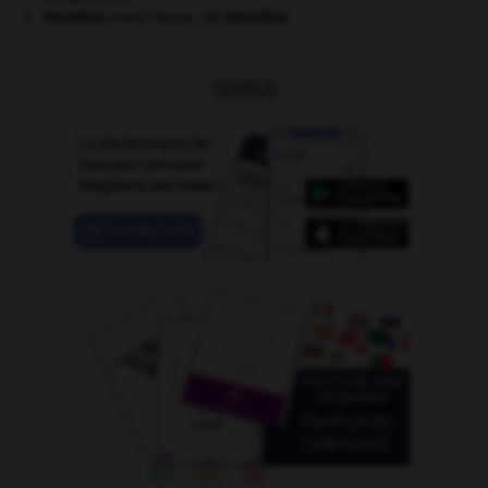
Stendhal
.
Henri Beyle, dit
Stendhal
.
OUTILS