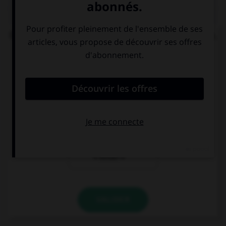
QUIZ
Dans l'expression « ne pas avoir un sou vaillant »,
quelle est la nature de « vaillant » ?
un adjectif
le participe
signifiant
présent de
« courageux »
« valoir »
le participe
présent de
« veiller »
VALIDER