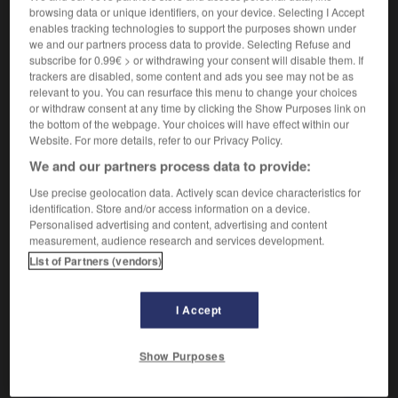
browsing data or unique identifiers, on your device. Selecting I Accept
enables tracking technologies to support the purposes shown under
we and our partners process data to provide. Selecting Refuse and
VOUS CHERCHEZ PEUT-ÊTRE
subscribe for 0.99€ > or withdrawing your consent will disable them. If
trackers are disabled, some content and ads you see may not be as
relevant to you. You can resurface this menu to change your choices
éros n.m.
or withdraw consent at any time by clicking the Show Purposes link on
the bottom of the webpage. Your choices will have effect within our
Ensemble des pulsions de vie dans la théorie
Website. For more details, refer to our Privacy Policy.
freudienne.
We and our partners process data to provide:
Use precise geolocation data. Actively scan device characteristics for
identification. Store and/or access information on a device.
Personalised advertising and content, advertising and content
measurement, audience research and services development.

CITATIONS
List of Partners (vendors)
EMMANUEL
BERL
(Le Vésinet 1892-Paris 1976)
Le véritable Éros est muet et tout notre discours ne peut
I Accept
porter ici que sur notre impuissance.
Mort de la pensée bourgeoise
, Grasset
Show Purposes