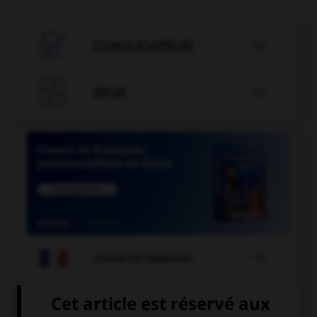

CONJUGATEUR


JEUX


COURS DE FRANÇAIS