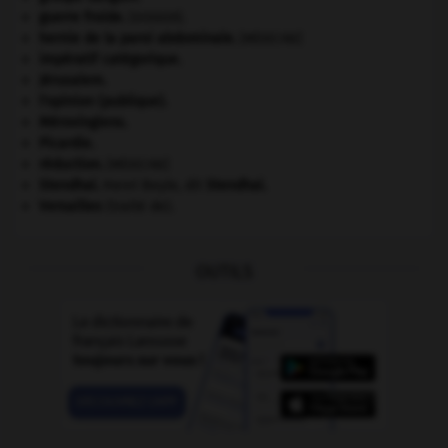
guerre froide
.
.
[DOSSIER]
hernie de la paroi abdominale
.
[MÉDECINE]
impératif catégorique.
Jérusalem
.
l'opinion (publique).
Mérovingiens
.
Picardie
.
réduction
.
[MÉDECINE]
Stendhal
.
Henri Beyle, dit
Stendhal
.
Versailles
(traité de).
OUTILS