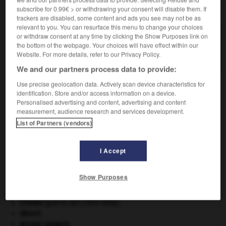
subscribe for 0.99€ > or withdrawing your consent will disable them. If
VOUS CHERCHEZ PEUT-ÊTRE
trackers are disabled, some content and ads you see may not be as
relevant to you. You can resurface this menu to change your choices
or withdraw consent at any time by clicking the Show Purposes link on
électrométrique adj.
the bottom of the webpage. Your choices will have effect within our
Relatif à l'électrométrie.
Website. For more details, refer to our Privacy Policy.
We and our partners process data to provide:
Use precise geolocation data. Actively scan device characteristics for
identification. Store and/or access information on a device.
-
électrométrie
-
électrométrique
-
électromoteur
-
Personalised advertising and content, advertising and content
measurement, audience research and services development.
List of Partners (vendors)

I Accept
À DÉCOUVRIR DANS L'ENCYCLOPÉDIE
absorption intestinale
.
[MÉDECINE]
Show Purposes
carpe diem
.
Copernic
.
Nicolas
Copernic
.
Crimée
(guerre de) [1854-1856].
désert.
groupe sanguin.