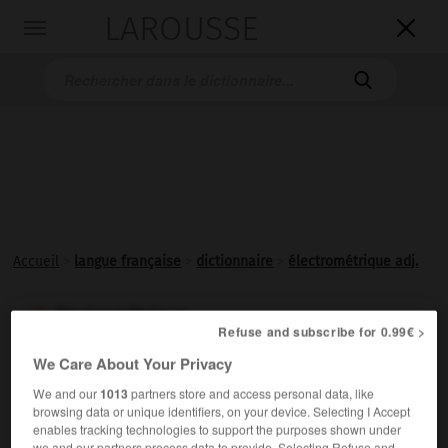
LAROUSSE

Toggle
navigation

Accueil
>
langue française
>
dictionnaire
>
électrométrique adj.
électrométrique

Refuse and subscribe for 0.99€ >
adjectif
We Care About Your Privacy
Relatif à l'
électrométrie
.
We and our
1013
partners store and access personal data, like
browsing data or unique identifiers, on your device. Selecting I Accept
enables tracking technologies to support the purposes shown under
we and our partners process data to provide. Selecting Refuse and