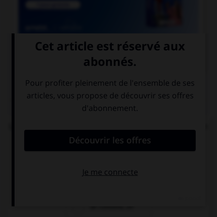

COURS DE FRANÇAIS
QUIZ
Lequel de ces mots se termine par « llier » et non
« ller » ?
un écaill…er
un quincaill…er
un conseill…er