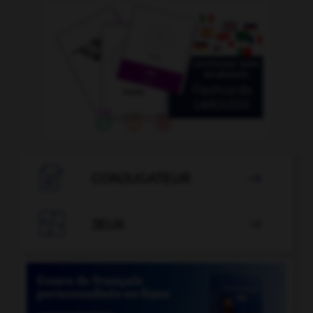

CONJUGATEUR


JEUX
