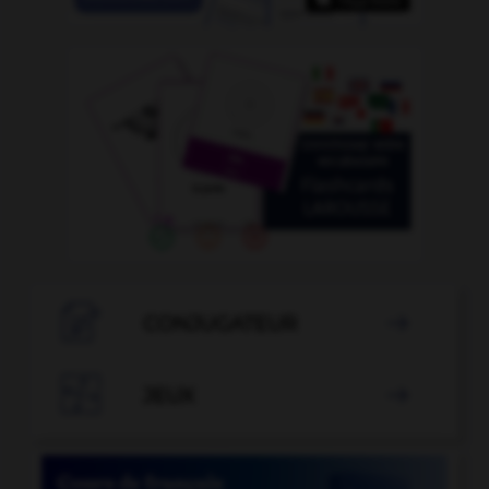

CONJUGATEUR


JEUX
