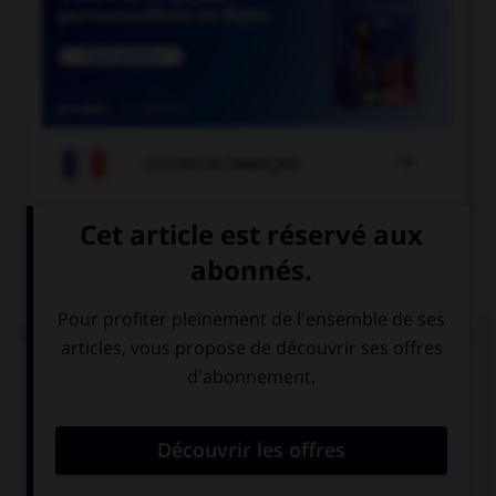

COURS DE FRANÇAIS
QUIZ
Dans l'expression « ne pas avoir un sou vaillant »,
quelle est la nature de « vaillant » ?
un adjectif
le participe
signifiant
présent de
« courageux »
« valoir »