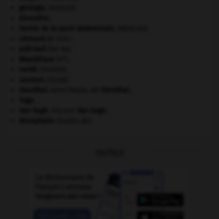
géologie.
.
[DOSSIER]
Girondins
.
hernie de la paroi abdominale
.
[MÉDECINE]
Léonard
de Vinci.
prêt-bail
(loi du).
e
République
(V
).
santé.
.
[DOSSIER]
saumon
.
[FAUNE]
Stendhal
.
Henri Beyle, dit
Stendhal
.
Togo
.
Van Gogh
.
Vincent
Van Gogh
.
Westphalie
(traités de).
OUTILS