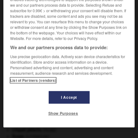
we and our partners process data to provide. Selecting Refuse and
subscribe for 0.99€ > or withdrawing your consent will disable them. If
VOUS CHERCHEZ PEUT-ÊTRE
trackers are disabled, some content and ads you see may not be as
relevant to you. You can resurface this menu to change your choices
or withdraw consent at any time by clicking the Show Purposes link on
électrométrie n.f.
the bottom of the webpage. Your choices will have effect within our
Ensemble des méthodes de mesures utilisant des
Website. For more details, refer to our Privacy Policy.
électromètres.
We and our partners process data to provide:
Use precise geolocation data. Actively scan device characteristics for
identification. Store and/or access information on a device.
Personalised advertising and content, advertising and content
-
électromètre
-
électrométrie
-
électrométrique
-
measurement, audience research and services development.
List of Partners (vendors)

I Accept
À DÉCOUVRIR DANS L'ENCYCLOPÉDIE
Show Purposes
Chérubin
.
Constantinople
.
criquet pélerin
.
[FAUNE]
Ésope
.
[LITTÉRATURE]