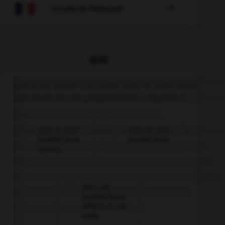

COURS DE FRANÇAIS
QUIZ
Le participe passé s'accorde avec le sujet dans
une seule de ces propositions. Laquelle ?
elles se sont
elles se sont
[confié] leurs
[confié] à lui.
secrets.
elles ont
[confié] leurs
affaires à une
amie.