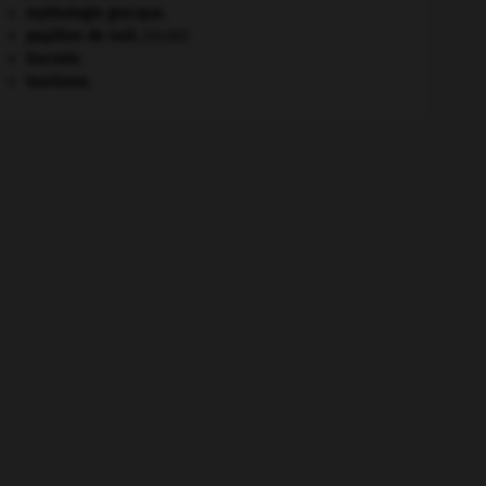
mythologie grecque.
papillon de nuit
.
[FAUNE]
Socrate
.
tourisme.