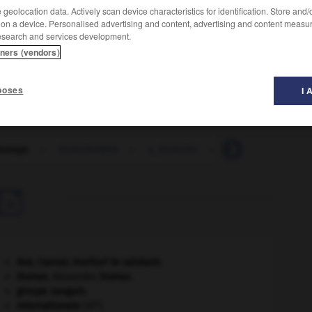
geolocation data. Actively scan device characteristics for identification. Store and
 on a device. Personalised advertising and content, advertising and content measu
esearch and services development.
tners (vendors)
poses
I 
issage
-
écroulement
-
s_écrouler
-
écroûtage
-
é

Ave, Caesar, morituri te salutant
.
Dumas
.
Alexandre
Dumas
.
groupe sanguin.
e
Internationale
(III
).