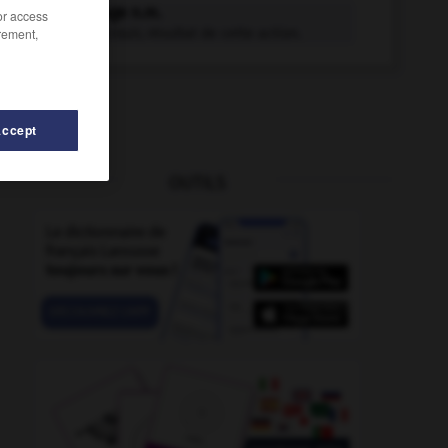
écrouissage n.m.
/or access
rement,
Action d'écrouir, résultat de cette action.
Accept
OUTILS
croûter
-
écru
-
écrou
-
écrou
-
écrouelles
-