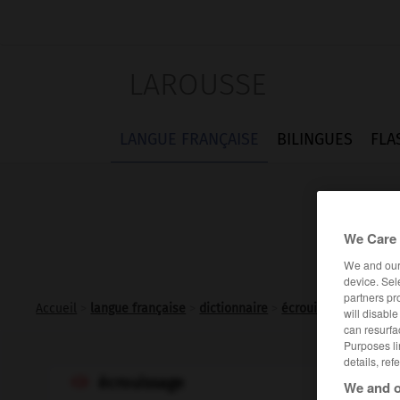
LAROUSSE
LANGUE FRANÇAISE
BILINGUES
FLA
We Care 
We and ou
device. Sel
partners pr
Accueil
>
langue française
>
dictionnaire
>
écrouissage n.m.
will disabl
can resurfa
Purposes li
details, ref
écrouissage

We and o