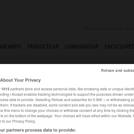
SHCARDS
TRADUCTEUR
CONJUGATEUR
ENCYCLOPÉD
Refuse and subsc
About Your Privacy
r
1015
partners store and access personal data, like browsing data or unique identif
ecting I Accept enables tracking technologies to support the purposes shown unde
ocess data to provide. Selecting Refuse and subscribe for 0.99€ > or withdrawing y
e them. If trackers are disabled, some content and ads you see may not be as relevan
ce this menu to change your choices or withdraw consent at any time by clicking t
nk on the bottom of the webpage. Your choices will have effect within our Website.
er to our Privacy Policy.
ur partners process data to provide: