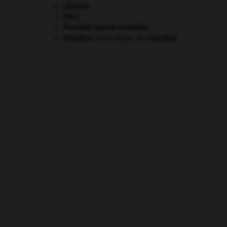
Lituanie
.
ONU
.
Première Guerre mondiale
.
Stendhal
.
Henri Beyle, dit
Stendhal
.