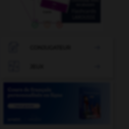

CONJUGATEUR


JEUX
