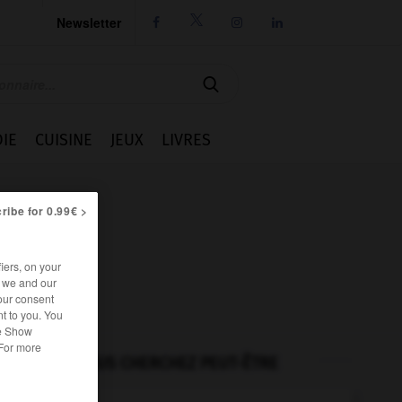
Newsletter




IE
CUISINE
JEUX
LIVRES
ribe for 0.99€ >
iers, on your
r we and our
our consent
t to you. You
he Show
 For more
VOUS CHERCHEZ PEUT-ÊTRE