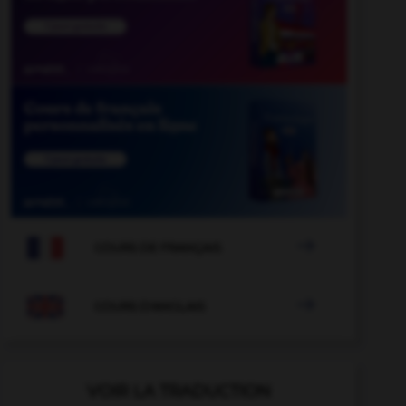

COURS DE FRANÇAIS

COURS D'ANGLAIS
VOIR LA TRADUCTION