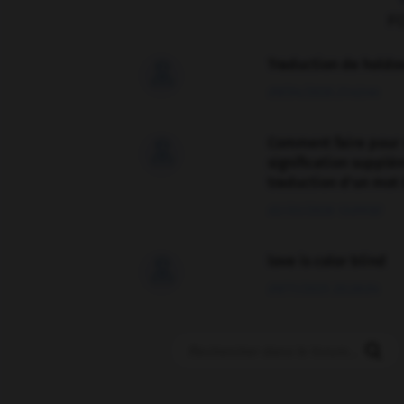
F
Traduction de holdo

09/04/2026 21:43:44
Comment faire pour 

signification supplé
traduction d'un mot 
02/03/2026 13:09:50
love is color blind

09/11/2025 20:28:04
