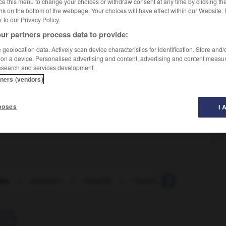
ce this menu to change your choices or withdraw consent at any time by clicking t
nk on the bottom of the webpage. Your choices will have effect within our Website.
er to our Privacy Policy.
ur partners process data to provide:
geolocation data. Actively scan device characteristics for identification. Store and
 on a device. Personalised advertising and content, advertising and content measu
esearch and services development.
tners (vendors)
gion
poses
I 
gne
-
vigneron
-
vignette
-
vignoble
-
vigoureuse
