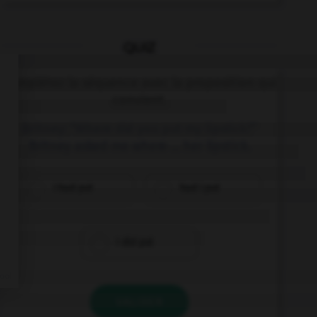
QUIZ
Complétez la séquence avec la proposition qui
convient.
Britney: “Where did you put my lipstick?”
Britney asked me where … her lipstick.
I had put
had I put
I did put
VALIDER