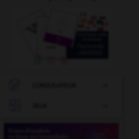

CONJUGATEUR


JEUX
