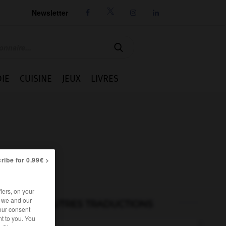
Newsletter




IE
CUISINE
JEUX
LIVRES
ribe for 0.99€ >
iers, on your
r we and our
AUTRES TRADUCTIONS
our consent
t to you. You