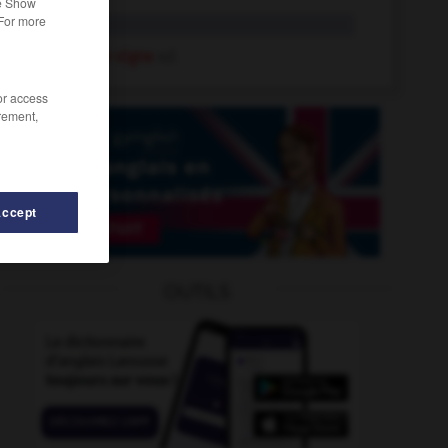
he Show
 For more
vigne
n.f.
feuille de vigne
n.f.
/or access
rement,
Accept
OUTILS
ment
-
vigoureux
-
vif-argent
-
vigie
-
vigilance