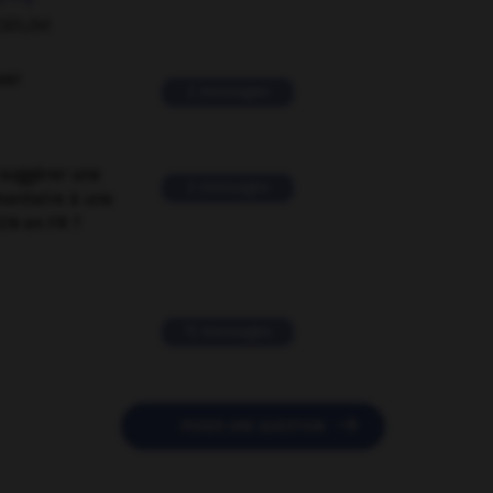
ORUM
ver
2 messages
suggérer une
2 messages
mentaire à une
EN en FR ?
11 messages

POSER UNE QUESTION