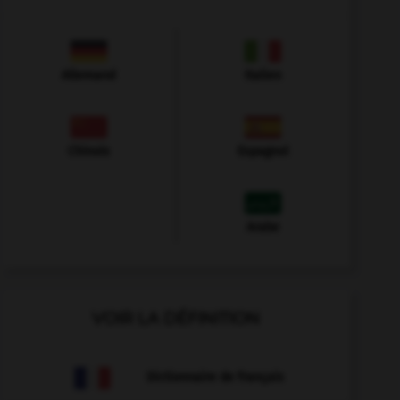
Allemand
Italien
Chinois
Espagnol
Arabe
VOIR LA DÉFINITION
Dictionnaire de français