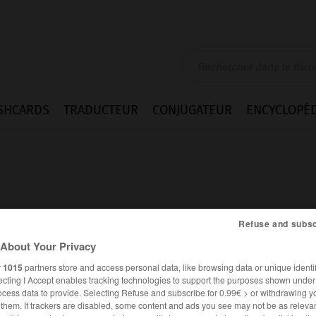
SHCARDS
TRADUCTEUR
CONJUGATEUR
ENCYCLOPÉD
Refuse and subsc
About Your Privacy
r
1015
partners store and access personal data, like browsing data or unique identif
ecting I Accept enables tracking technologies to support the purposes shown unde
ocess data to provide. Selecting Refuse and subscribe for 0.99€ > or withdrawing y
FRANÇAIS
ANGLAIS
e them. If trackers are disabled, some content and ads you see may not be as relevan