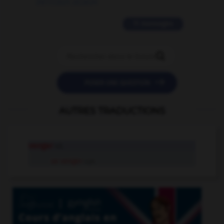
09/11/2025 20:28:04
11 messages


POSER UNE QUESTION
AUTRES TRADUCTIONS
venger
v.t.
se venger
v.pr.