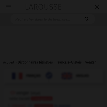
LAROUSSE

Toggle
navigation

Accueil
>
Dictionnaires bilingues
>
Français-Anglais
>
venger

ANGLAIS
FRANÇAIS
FRANÇAIS
ANGLAIS
venger
[
vɑ̃ʒe
]
verbe transitif
Conjugaison
[réparer]
to avenge
Conjugaison