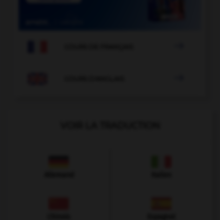

COURS DE FRANÇAIS

COURS D'ANGLAIS
VOIR LA TRADUCTION
Allemand
Italien
Chinois
Espagnol