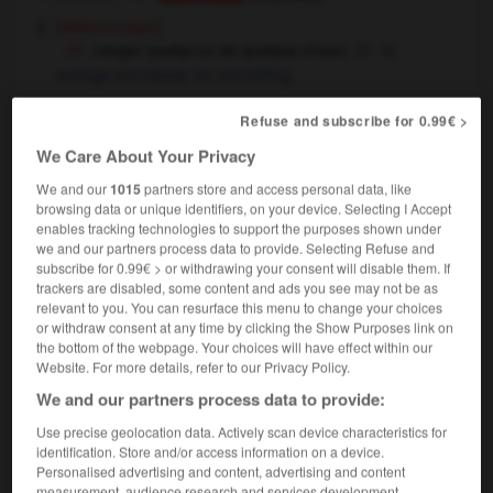
[dédommager]
venger quelqu'un de quelque chose
to
avenge somebody for something
Refuse and subscribe for 0.99€ >
se venger
We Care About Your Privacy
verbe pronominal
Conjugaison
(emploi réfléchi)
We and our
1015
partners store and access personal data, like
[tirer réparation]
to
to revenge
OU
browsing data or unique identifiers, on your device. Selecting I Accept
Conjugaison
avenge oneself,
to take vengeance
enables tracking technologies to support the purposes shown under
we and our partners process data to provide. Selecting Refuse and
je me vengerai !
I'll get my own back !
subscribe for 0.99€ > or withdrawing your consent will disable them. If
se venger de quelqu'un/quelque chose
to
trackers are disabled, some content and ads you see may not be as
take one's revenge on somebody/for something
relevant to you. You can resurface this menu to change your choices
or withdraw consent at any time by clicking the Show Purposes link on
[calmer sa colère]
the bottom of the webpage. Your choices will have effect within our
ne te venge pas sur moi
don't take it out on
Website. For more details, refer to our Privacy Policy.
me
We and our partners process data to provide:
Use precise geolocation data. Actively scan device characteristics for
identification. Store and/or access information on a device.
Personalised advertising and content, advertising and content
lien
-
vengeance
-
venger
-
vengeur
-
véniel
-
measurement, audience research and services development.