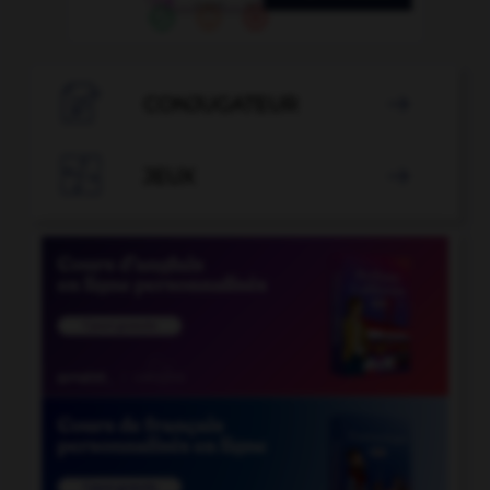

CONJUGATEUR


JEUX
