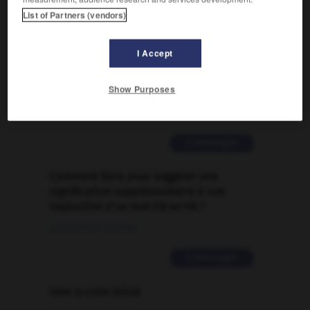
List of Partners (vendors)

I Accept
FORUM
Show Purposes
Traduction de holdover
09/04/2026 21:43:44
2 messages
Comment faire pour suggérer une
signification supplémentaire à une
traduction d'un mot EN en FR ?
02/03/2026 13:09:50
2 messages
love is color blind