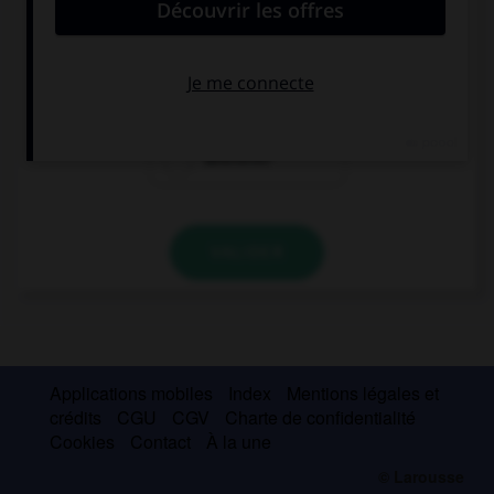
Stop following me … I go! That's irritating.
wherever
whoever
whenever
VALIDER
Applications mobiles
Index
Mentions légales et
crédits
CGU
CGV
Charte de confidentialité
Cookies
Contact
À la une
© Larousse