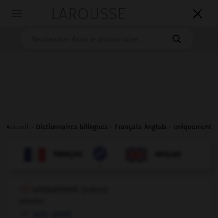
LAROUSSE

Toggle
navigation

Accueil
>
Dictionnaires bilingues
>
Français-Anglais
>
uniquement

ANGLAIS
FRANÇAIS
FRANÇAIS
ANGLAIS
uniquement
[
ynikmɑ̃
]
adverbe
,
only
solely