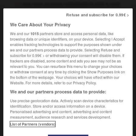
nous nous occupons uniquement de prêts à court
terme
we deal only
solely
exclusively in short-
OU
OU
Refuse and subscribe for 0.99€ >
term loans
We Care About Your Privacy
We and our
1015
partners store and access personal data, like
browsing data or unique identifiers, on your device. Selecting I Accept
onnel
-
unique
-
uniquement
-
unir
-
unisexe
-
enables tracking technologies to support the purposes shown under
we and our partners process data to provide. Selecting Refuse and
subscribe for 0.99€ > or withdrawing your consent will disable them. If

trackers are disabled, some content and ads you see may not be as
relevant to you. You can resurface this menu to change your choices
or withdraw consent at any time by clicking the Show Purposes link on
FORUM
the bottom of the webpage. Your choices will have effect within our
Website. For more details, refer to our Privacy Policy.
Traduction de holdover
We and our partners process data to provide:
09/04/2026 21:43:44
Use precise geolocation data. Actively scan device characteristics for
identification. Store and/or access information on a device.
2 messages
Personalised advertising and content, advertising and content
measurement, audience research and services development.
Comment faire pour suggérer une
List of Partners (vendors)
signification supplémentaire à une
traduction d'un mot EN en FR ?