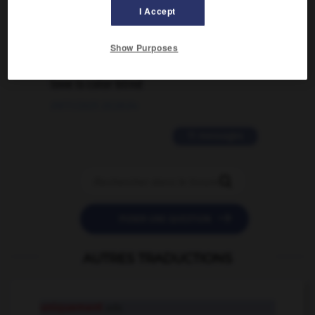
I Accept
02/03/2026 13:09:50
Show Purposes
2 messages
love is color blind
09/11/2025 20:28:04
11 messages


POSER UNE QUESTION
AUTRES TRADUCTIONS
uniquement
adv.