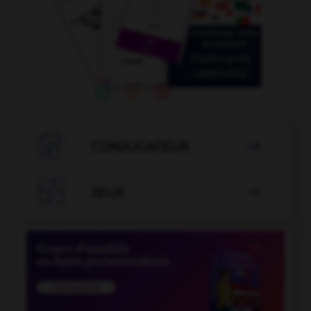

CONJUGATEUR


JEUX
