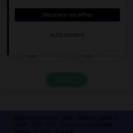
QUIZ
Complétez la séquence avec la proposition qui
convient.
The USA is … than the United Kingdom.
bigger
biger
VALIDER
Applications mobiles
Index
Mentions légales et
crédits
CGU
CGV
Charte de confidentialité
Cookies
Contact
À la une