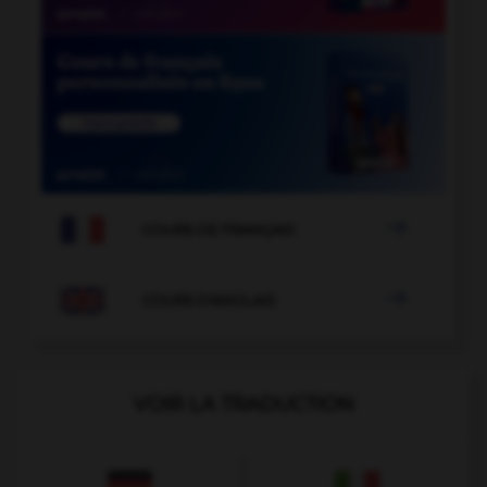

COURS DE FRANÇAIS

COURS D'ANGLAIS
VOIR LA TRADUCTION